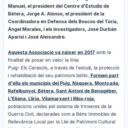
Manuel, el president del Centre d'Estudis de
Bétera, Jorge A. Alonso, el president de la
Coordinadora en Defensa dels Boscos del Túria,
Ángel Morales, i els investigadors, José Durbán
Aparisi i José Aleixandre.
Aquesta Associació va nàixer en 2017
amb la
finalitat de posar en valor la línia
Puig- Els Carasols, a través de l'estudi, la protecció
i rehabilitació del seu patrimoni bèl·lic.
Formen part
d'ella els municipis del Puig, Nàquera, Montcada,
Rafelbunyol, Bétera, Sant Antoni de Benagéber,
L'Eliana, Llíria, Vilamarxant i Riba-roja
,
poblacions unides pel sistema de trinxeres de la
Guerra Civil, declarades com a Béns Immobles de
Rellevància Local per la Llei de Patrimoni Cultural