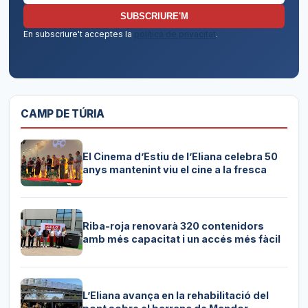
SUBSCRIURE'M
En subscriure't acceptes la
política de privacitat
.
CAMP DE TÚRIA
El Cinema d’Estiu de l’Eliana celebra 50
anys mantenint viu el cine a la fresca
Riba-roja renovarà 320 contenidors
amb més capacitat i un accés més fàcil
L’Eliana avança en la rehabilitació del