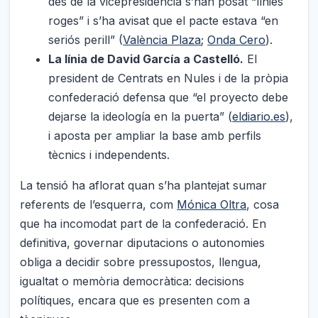
des de la vicepresidència s’han posat “línies
roges” i s’ha avisat que el pacte estava “en
seriós perill” (
València Plaza
;
Onda Cero
).
La línia de David García a Castelló.
El
president de Centrats en Nules i de la pròpia
confederació defensa que “el proyecto debe
dejarse la ideología en la puerta” (
eldiario.es
),
i aposta per ampliar la base amb perfils
tècnics i independents.
La tensió ha aflorat quan s’ha plantejat sumar
referents de l’esquerra, com
Mónica Oltra
, cosa
que ha incomodat part de la confederació. En
definitiva, governar diputacions o autonomies
obliga a decidir sobre pressupostos, llengua,
igualtat o memòria democràtica: decisions
polítiques, encara que es presenten com a