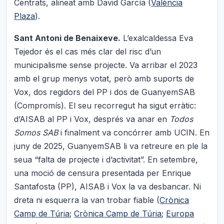
Centrats, alineat amb David García (
València
Plaza
).
Sant Antoni de Benaixeve.
L’exalcaldessa Eva
Tejedor és el cas més clar del risc d’un
municipalisme sense projecte. Va arribar el 2023
amb el grup menys votat, però amb suports de
Vox, dos regidors del PP i dos de GuanyemSAB
(Compromís). El seu recorregut ha sigut erràtic:
d’AISAB al PP i Vox, després va anar en
Todos
Somos SAB
i finalment va concórrer amb UCIN. En
juny de 2025, GuanyemSAB li va retreure en ple la
seua “falta de projecte i d’activitat”. En setembre,
una moció de censura presentada per Enrique
Santafosta (PP), AISAB i Vox la va desbancar. Ni
dreta ni esquerra la van trobar fiable (
Crònica
Camp de Túria
;
Crònica Camp de Túria
;
Europa