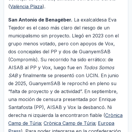
(
València Plaza
).
San Antonio de Benagéber.
La exalcaldesa Eva
Tejedor es el caso más claro del riesgo de un
municipalismo sin proyecto. Llegó en 2023 con el
grupo menos votado, pero con apoyos de Vox,
dos concejales del PP y dos de GuanyemSAB
(Compromís). Su recorrido ha sido errático: de
AISAB al PP y Vox, luego fue en
Todos Somos
SAB
y finalmente se presentó con UCIN. En junio
de 2025, GuanyemSAB le reprochó en pleno su
“falta de proyecto y de actividad”. En septiembre,
una moción de censura presentada por Enrique
Santafosta (PP), AISAB y Vox la desbancó. Ni
derecha ni izquierda la encontraron fiable (
Crònica
Camp de Túria
;
Crònica Camp de Túria
;
Europa
Press
). Para poder integrarse en la confederación