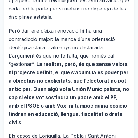
opaques. També reivindiquen descentralització: que
cada poble parle per si mateix i no depenga de les
disciplines estatals.
Però darrere d’eixa renovació hi ha una
contradicció major: la manca d’una orientació
ideològica clara o almenys no declarada.
L’argument és que no fa falta, que només cal
“gestionar”.
La realitat, però, és que sense valors
ni projecte definit, el que s’acumula és poder per
a objectius no explicitats, que l’electorat no pot
anticipar. Quan algú vota Unión Municipalista, no
sap si eixe vot sostindrà un pacte amb el PP,
amb el PSOE o amb Vox, ni tampoc quina posició
tindran en educació, llengua, fiscalitat o drets
civils.
Els casos de Loriguilla, La Pobla i Sant Antoni