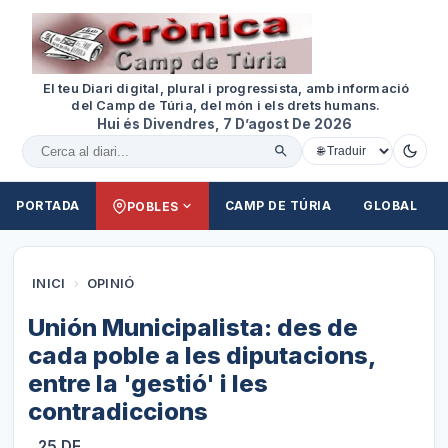
El teu Diari digital, plural i progressista, amb informació
del Camp de Túria, del món i els drets humans.
Hui és Divendres, 7 D’agost De 2026
Cercar al diari
PORTADA
CAMP DE TÚRIA
GLOBAL
POBLES
INICI
›
OPINIÓ
Unión Municipalista: des de
cada poble a les diputacions,
entre la 'gestió' i les
contradiccions
25 DE