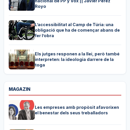
nacional de PP y Vox || Javier Pérez
Royo
L’accessibilitat al Camp de Túria: una
obligació que ha de començar abans de
fer l’obra
Els jutges responen a la llei, però també
interpreten: la ideologia darrere de la
toga
MAGAZIN
Les empreses amb propòsit afavorixen
el benestar dels seus treballadors