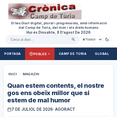
El teu Diari digital, plural i progressista, amb informació
del Camp de Túria, del món i els drets humans.
Hui és Dissabte, 8 D’agost De 2026
Cercar al diari
PORTADA
CAMP DE TÚRIA
GLOBAL
POBLES
INICI
›
MAGAZIN
Quan estem contents, el nostre
gos ens obeïx millor que si
estem de mal humor
7 DE JULIOL DE 2026
· AGORACT