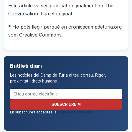
Este article va ser publicat originalment en
The
Conversation
. Llija el
original
.
* Ho pots llegir perqué en cronicacampdeturia.org
som Creative Commons
Butlletí diari
Les notícies del Camp de Túria al teu correu. Rigor,
proximitat i drets humans.
Correu electrònic per al butlletí
SUBSCRIURE'M
En subscriure't acceptes la
política de privacitat
.