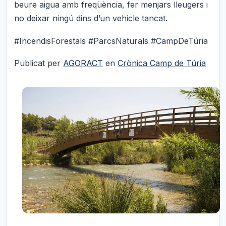
beure aigua amb freqüència, fer menjars lleugers i
no deixar ningú dins d’un vehicle tancat.
#IncendisForestals #ParcsNaturals #CampDeTúria
Publicat per
AGORACT
en
Crònica Camp de Túria