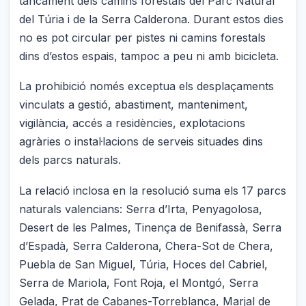
tancament dels camins forestals del Parc Natural
del Túria i de la Serra Calderona. Durant estos dies
no es pot circular per pistes ni camins forestals
dins d’estos espais, tampoc a peu ni amb bicicleta.
La prohibició només exceptua els desplaçaments
vinculats a gestió, abastiment, manteniment,
vigilància, accés a residències, explotacions
agràries o instal·lacions de serveis situades dins
dels parcs naturals.
La relació inclosa en la resolució suma els 17 parcs
naturals valencians: Serra d’Irta, Penyagolosa,
Desert de les Palmes, Tinença de Benifassà, Serra
d’Espadà, Serra Calderona, Chera-Sot de Chera,
Puebla de San Miguel, Túria, Hoces del Cabriel,
Serra de Mariola, Font Roja, el Montgó, Serra
Gelada, Prat de Cabanes-Torreblanca, Marjal de