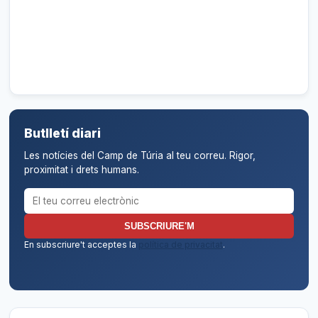
Butlletí diari
Les notícies del Camp de Túria al teu correu. Rigor,
proximitat i drets humans.
Correu electrònic per al butlletí
SUBSCRIURE'M
En subscriure't acceptes la
política de privacitat
.