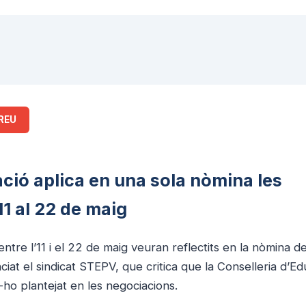
REU
ció aplica en una sola nòmina les
11 al 22 de maig
ntre l’11 i el 22 de maig veuran reflectits en la nòmina d
at el sindicat STEPV, que critica que la Conselleria d’Ed
-ho plantejat en les negociacions.