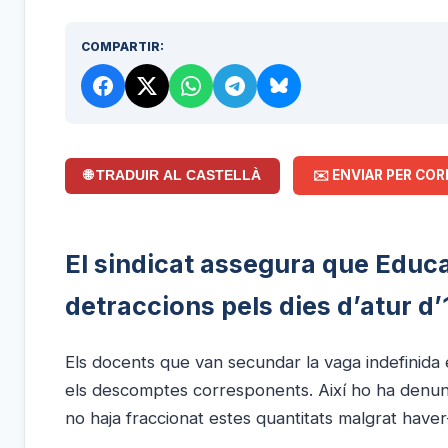
COMPARTIR:
✉️ ENVIAR PER COR
🌐 TRADUIR AL CASTELLÀ
El sindicat assegura que Educa
detraccions pels dies d’atur d’
Els docents que van secundar la vaga indefinida e
els descomptes corresponents. Així ho ha denunci
no haja fraccionat estes quantitats malgrat haver