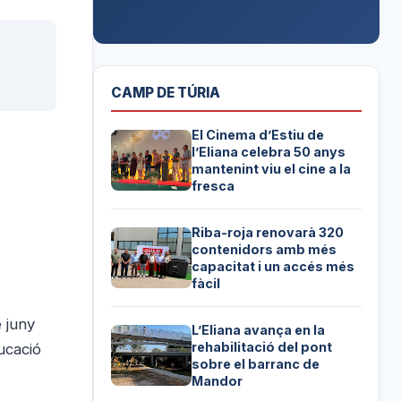
CAMP DE TÚRIA
El Cinema d’Estiu de
l’Eliana celebra 50 anys
mantenint viu el cine a la
fresca
Riba-roja renovarà 320
contenidors amb més
capacitat i un accés més
fàcil
e juny
L’Eliana avança en la
rehabilitació del pont
ucació
sobre el barranc de
Mandor