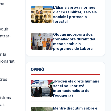
 ha
L’Eliana aprova normes
d’accessibilitat, serveis
socials i protecció
forestal
eduir
Olocau incorpora dos
ntrar-
treballadors durant deu
mesos amb els
programes de Labora
r la
ionariat
OPINIÓ
tres
¿Poden els drets humans
ser el nou horitzó
internacionalista de
l’esquerra?
sistema
als
Mentre discutim sobre el