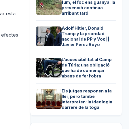
fum, el foc ens guanya: la
prevenció continua
arribant tard
rar esta
Adolf Hitler, Donald
Trump y la prioridad
 efectes
nacional de PP y Vox ||
Javier Pérez Royo
L’accessibilitat al Camp
de Túria: una obligació
que ha de començar
abans de fer l’obra
Els jutges responen a la
llei, però també
interpreten: la ideologia
darrere de la toga