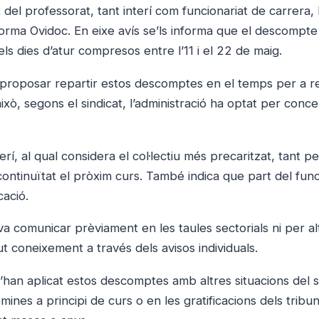
 del professorat, tant interí com funcionariat de carrera,
forma Ovidoc. En eixe avís se’ls informa que el descompte
ls dies d’atur compresos entre l’11 i el 22 de maig.
 proposar repartir estos descomptes en el temps per a r
ixò, segons el sindicat, l’administració ha optat per conce
rí, al qual considera el col·lectiu més precaritzat, tant pe
ontinuïtat el pròxim curs. També indica que part del func
cació.
 comunicar prèviament en les taules sectorials ni per al
gut coneixement a través dels avisos individuals.
’han aplicat estos descomptes amb altres situacions del 
nes a principi de curs o en les gratificacions dels tribun