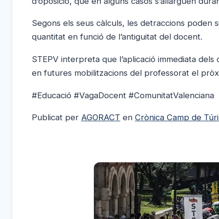
d’oposició, que en alguns casos s’allarguen dura
Segons els seus càlculs, les detraccions poden sit
quantitat en funció de l’antiguitat del docent.
STEPV interpreta que l’aplicació immediata dels
en futures mobilitzacions del professorat el pròx
#Educació #VagaDocent #ComunitatValenciana
Publicat per
AGORACT
en
Crònica Camp de Túri