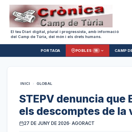
El teu Diari digital, plural i progressista, amb informació
del Camp de Túria, del món i els drets humans.
PORTADA
POBLES
CAMP D
18
INICI
›
GLOBAL
STEPV denuncia que E
els descomptes de la
27 DE JUNY DE 2026
· AGORACT