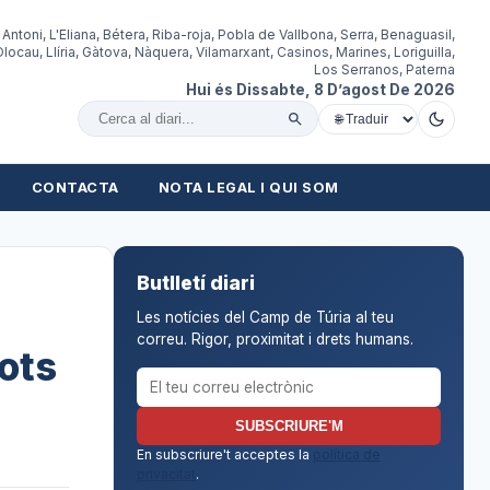
 Antoni, L'Eliana, Bétera, Riba-roja, Pobla de Vallbona, Serra, Benaguasil,
locau, Llíria, Gàtova, Nàquera, Vilamarxant, Casinos, Marines, Loriguilla,
Los Serranos, Paterna
Hui és Dissabte, 8 D’agost De 2026
Cercar al diari
CONTACTA
NOTA LEGAL I QUI SOM
Butlletí diari
Les notícies del Camp de Túria al teu
correu. Rigor, proximitat i drets humans.
ots
Correu electrònic per al butlletí
SUBSCRIURE'M
En subscriure't acceptes la
política de
privacitat
.