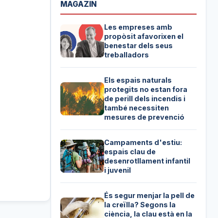
MAGAZIN
Les empreses amb
propòsit afavorixen el
benestar dels seus
treballadors
Els espais naturals
protegits no estan fora
de perill dels incendis i
també necessiten
mesures de prevenció
Campaments d'estiu:
espais clau de
desenrotllament infantil
i juvenil
És segur menjar la pell de
la creïlla? Segons la
ciència, la clau està en la