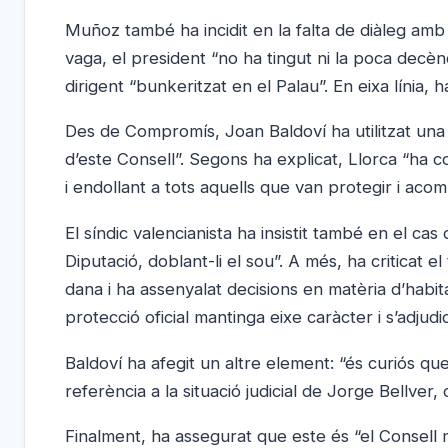
Muñoz també ha incidit en la falta de diàleg amb
vaga, el president “no ha tingut ni la poca decènci
dirigent “bunkeritzat en el Palau”. En eixa línia, 
Des de Compromís, Joan Baldoví ha utilitzat una al
d’este Consell”. Segons ha explicat, Llorca “ha c
i endollant a tots aquells que van protegir i ac
El síndic valencianista ha insistit també en el cas
Diputació, doblant-li el sou”. A més, ha criticat 
dana i ha assenyalat decisions en matèria d’habi
protecció oficial mantinga eixe caràcter i s’adjud
Baldoví ha afegit un altre element: “és curiós qu
referència a la situació judicial de Jorge Bellver,
Finalment, ha assegurat que este és “el Consell m