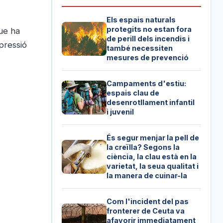
Els espais naturals
protegits no estan fora
que ha
de perill dels incendis i
pressió
també necessiten
mesures de prevenció
Campaments d'estiu:
espais clau de
desenrotllament infantil
i juvenil
És segur menjar la pell de
la creïlla? Segons la
ciència, la clau està en la
varietat, la seua qualitat i
la manera de cuinar-la
Com l'incident del pas
fronterer de Ceuta va
afavorir immediatament