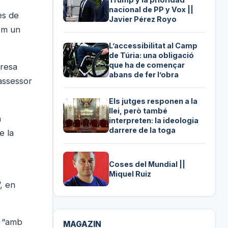
nacional de PP y Vox ||
es de
Javier Pérez Royo
com un
L’accessibilitat al Camp
de Túria: una obligació
que ha de començar
eresa
abans de fer l’obra
 assessor
Els jutges responen a la
llei, però també
a
interpreten: la ideologia
darrere de la toga
e la
Coses del Mundial ||
Miquel Ruiz
, en
, “amb
MAGAZIN