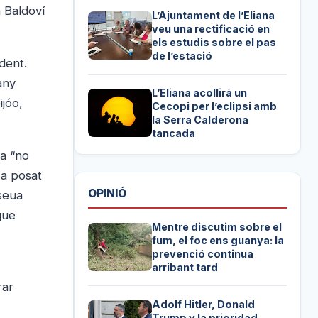
 Baldoví
L’Ajuntament de l’Eliana
veu una rectificació en
els estudis sobre el pas
de l’estació
dent.
any
L’Eliana acollirà un
ijóo,
Cecopi per l’eclipsi amb
la Serra Calderona
tancada
ca “no
Ha posat
OPINIÓ
 seua
que
Mentre discutim sobre el
fum, el foc ens guanya: la
prevenció continua
arribant tard
rar
Adolf Hitler, Donald
Trump y la prioridad