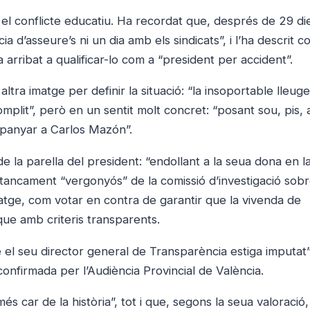
 el conflicte educatiu. Ha recordat que, després de 29 di
a d’asseure’s ni un dia amb els sindicats”, i l’ha descrit 
ha arribat a qualificar-lo com a “president per accident”.
tra imatge per definir la situació: “la insoportable lleug
omplit”, però en un sentit molt concret: “posant sou, pis,
ompanyar a Carlos Mazón”.
 de la parella del president: “endollant a la seua dona en l
el tancament “vergonyós” de la comissió d’investigació sobr
tatge, com votar en contra de garantir que la vivenda de
ique amb criteris transparents.
e el seu director general de Transparència estiga imputat”
 confirmada per l’Audiència Provincial de València.
és car de la història”, tot i que, segons la seua valoració