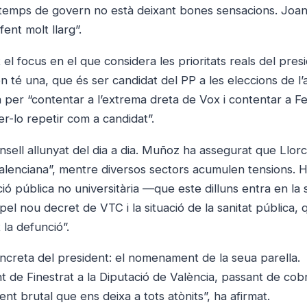
el temps de govern no està deixant bones sensacions. Joan
ent molt llarg”.
 focus en el que considera les prioritats reals del presi
n té una, que és ser candidat del PP a les eleccions de l’
a per “contentar a l’extrema dreta de Vox i contentar a Fe
er-lo repetir com a candidat”.
nsell allunyat del dia a dia. Muñoz ha assegurat que Llor
valenciana”, mentre diversos sectors acumulen tensions. 
ió pública no universitària —que este dilluns entra en la
pel nou decret de VTC i la situació de la sanitat pública, 
 la defunció”.
concreta del president: el nomenament de la seua parella.
nt de Finestrat a la Diputació de València, passant de cob
t brutal que ens deixa a tots atònits”, ha afirmat.