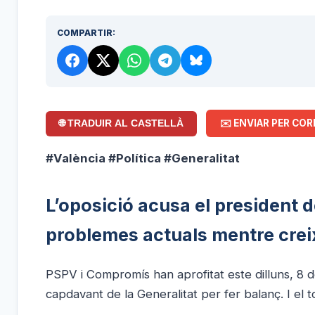
COMPARTIR:
✉️ ENVIAR PER COR
🌐 TRADUIR AL CASTELLÀ
#València #Política #Generalitat
L’oposició acusa el president d
problemes actuals mentre creix 
PSPV i Compromís han aprofitat este dilluns, 8 d
capdavant de la Generalitat per fer balanç. I el t