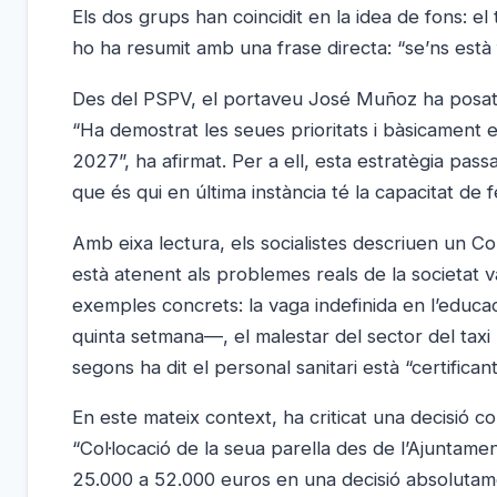
Els dos grups han coincidit en la idea de fons: 
ho ha resumit amb una frase directa: “se’ns està f
Des del PSPV, el portaveu José Muñoz ha posat el
“Ha demostrat les seues prioritats i bàsicament e
2027”, ha afirmat. Per a ell, esta estratègia pass
que és qui en última instància té la capacitat de f
Amb eixa lectura, els socialistes descriuen un Co
està atenent als problemes reals de la societat 
exemples concrets: la vaga indefinida en l’educac
quinta setmana—, el malestar del sector del taxi 
segons ha dit el personal sanitari està “certificant
En este mateix context, ha criticat una decisió 
“Col·locació de la seua parella des de l’Ajuntame
25.000 a 52.000 euros en una decisió absolutamen