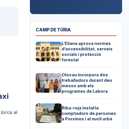
CAMP DE TÚRIA
L’Eliana aprova normes
d’accessibilitat, serveis
socials i protecció
forestal
Olocau incorpora dos
treballadors durant deu
mesos amb els
programes de Labora
axi
Riba-roja instal·la
lorca al
comptadors de persones
a Porxinos i al nucli urbà