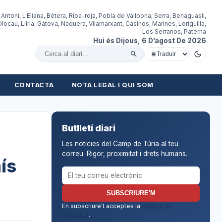
 Antoni, L'Eliana, Bétera, Riba-roja, Pobla de Vallbona, Serra, Benaguasil,
locau, Llíria, Gàtova, Nàquera, Vilamarxant, Casinos, Marines, Loriguilla,
Los Serranos, Paterna
Hui és Dijous, 6 D’agost De 2026
Cercar al diari
CONTACTA
NOTA LEGAL I QUI SOM
Butlletí diari
Les notícies del Camp de Túria al teu
correu. Rigor, proximitat i drets humans.
ís
Correu electrònic per al butlletí
SUBSCRIURE'M
En subscriure't acceptes la
política de
privacitat
.