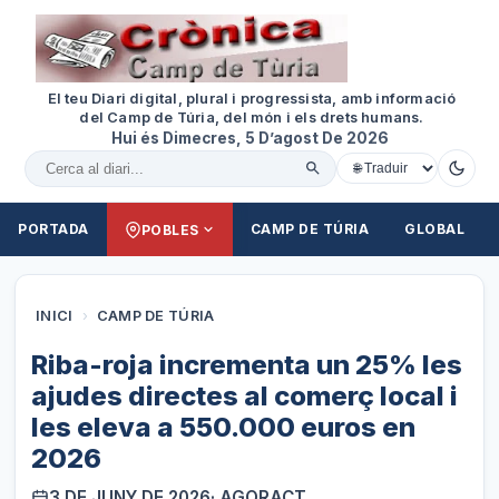
El teu Diari digital, plural i progressista, amb informació
del Camp de Túria, del món i els drets humans.
Hui és Dimecres, 5 D’agost De 2026
Cercar al diari
PORTADA
CAMP DE TÚRIA
GLOBAL
POBLES
INICI
›
CAMP DE TÚRIA
Riba-roja incrementa un 25% les
ajudes directes al comerç local i
les eleva a 550.000 euros en
2026
3 DE JUNY DE 2026
· AGORACT