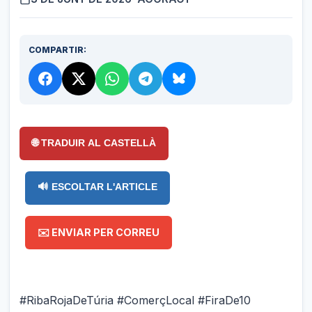
COMPARTIR:
🌐 TRADUIR AL CASTELLÀ
🔊 ESCOLTAR L'ARTICLE
✉️ ENVIAR PER CORREU
#RibaRojaDeTúria #ComerçLocal #FiraDe10