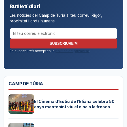
Butlletí diari
Les notícies del Camp de Túria al teu correu. Rigor,
proximitat i drets humans.
Correu electrònic per al butlletí
SUBSCRIURE'M
En subscriure't acceptes la
política de privacitat
.
CAMP DE TÚRIA
El Cinema d’Estiu de l’Eliana celebra 50
anys mantenint viu el cine a la fresca