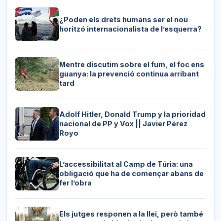
¿Poden els drets humans ser el nou
horitzó internacionalista de l’esquerra?
Mentre discutim sobre el fum, el foc ens
guanya: la prevenció continua arribant
tard
Adolf Hitler, Donald Trump y la prioridad
nacional de PP y Vox || Javier Pérez
Royo
L’accessibilitat al Camp de Túria: una
obligació que ha de començar abans de
fer l’obra
Els jutges responen a la llei, però també