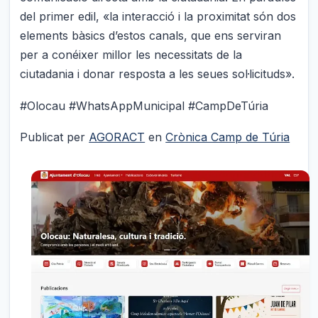
del primer edil, «la interacció i la proximitat són dos
elements bàsics d’estos canals, que ens serviran
per a conéixer millor les necessitats de la
ciutadania i donar resposta a les seues sol·licituds».
#Olocau #WhatsAppMunicipal #CampDeTúria
Publicat per
AGORACT
en
Crònica Camp de Túria