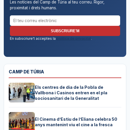
Les notícies del Camp de Túria al teu correu. Rigor,
proximitat i drets humans.
Correu electrònic per al butlletí
SUBSCRIURE'M
En subscriure't acceptes la
política de privacitat
.
CAMP DE TÚRIA
Els centres de dia de la Pobla de
Vallbona i Casinos entren en el pla
sociosanitari de la Generalitat
El Cinema d’Estiu de l’Eliana celebra 50
anys mantenint viu el cine a la fresca