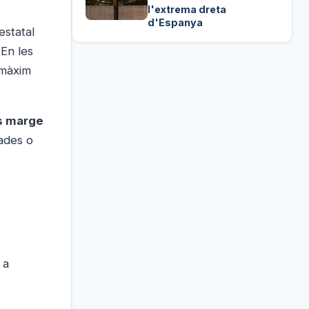
l'extrema dreta
d'Espanya
estatal
 En les
 màxim
és marge
ades o
 a