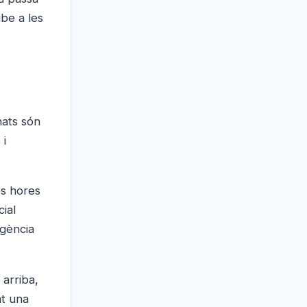
ibe a les
nats són
 i
es hores
ial
igència
 arriba,
at una