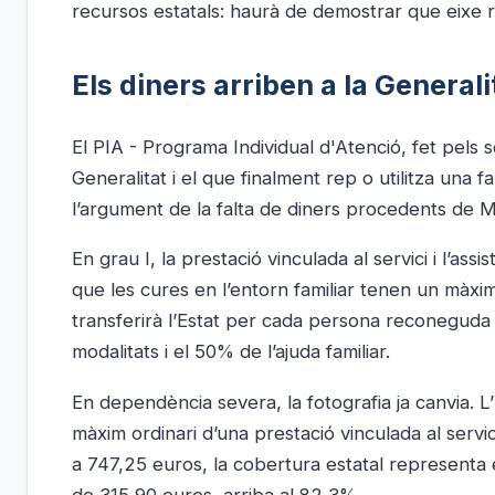
recursos estatals: haurà de demostrar que eixe re
Els diners arriben a la Generali
El PIA - Programa Individual d'Atenció, fet pels s
Generalitat i el que finalment rep o utilitza una 
l’argument de la falta de diners procedents de 
En grau I, la prestació vinculada al servici i l’a
que les cures en l’entorn familiar tenen un màx
transferirà l’Estat per cada persona reconeguda
modalitats i el 50% de l’ajuda familiar.
En dependència severa, la fotografia ja canvia.
màxim ordinari d’una prestació vinculada al servi
a 747,25 euros, la cobertura estatal representa e
de 315,90 euros, arriba al 82,3%.