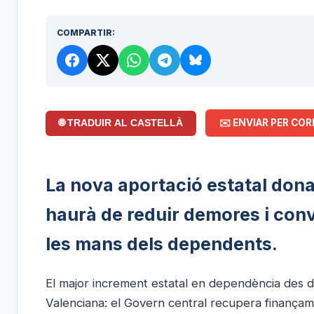
COMPARTIR:
✉️ ENVIAR PER COR
🌐 TRADUIR AL CASTELLÀ
La nova aportació estatal dona
haurà de reduir demores i conv
les mans dels dependents.
El major increment estatal en dependència des de
Valenciana: el Govern central recupera finançamen