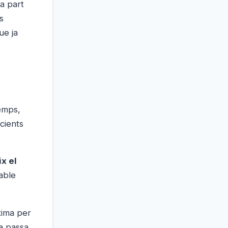
ra part
s
ue ja
emps,
icients
x el
able
àxima per
ta passa