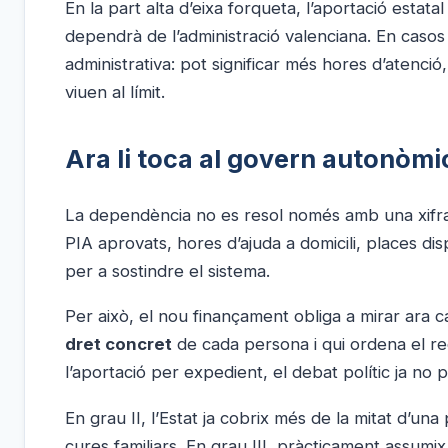
En la part alta d’eixa forqueta, l’aportació estat
dependrà de l’administració valenciana. En casos 
administrativa: pot significar més hores d’atenci
viuen al límit.
Ara li toca al govern autonòmi
La dependència no es resol només amb una xifra 
PIA aprovats, hores d’ajuda a domicili, places dis
per a sostindre el sistema.
Per això, el nou finançament obliga a mirar ara 
dret concret
de cada persona i qui ordena el re
l’aportació per expedient, el debat polític ja n
En grau II, l’Estat ja cobrix més de la mitat d’un
cures familiars. En grau III, pràcticament assumi