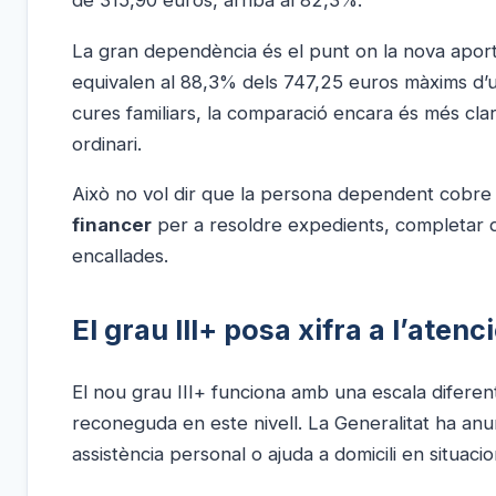
La gran dependència és el punt on la nova aport
equivalen al 88,3% dels 747,25 euros màxims d’un
cures familiars, la comparació encara és més cla
ordinari.
Això no vol dir que la persona dependent cobre
financer
per a resoldre expedients, completar q
encallades.
El grau III+ posa xifra a l’aten
El nou grau III+ funciona amb una escala diferen
reconeguda en este nivell. La Generalitat ha anu
assistència personal o ajuda a domicili en situac