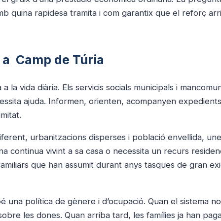
mb quina rapidesa tramita i com garantix que el reforç arr
é a Camp de Túria
a la vida diària. Els servicis socials municipals i mancomu
cessita ajuda. Informen, orienten, acompanyen expedients
mitat.
erent, urbanitzacions disperses i població envellida, un
na continua vivint a sa casa o necessita un recurs residenc
amiliars que han assumit durant anys tasques de gran ex
é una política de gènere i d’ocupació. Quan el sistema no
sobre les dones. Quan arriba tard, les famílies ja han pag