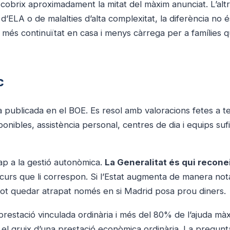
al cobrix aproximadament la mitat del màxim anunciat. L’alt
d’ELA o de malalties d’alta complexitat, la diferència no é
ó, més continuïtat en casa i menys càrrega per a famílies q
c
publicada en el BOE. Es resol amb valoracions fetes a t
ponibles, assistència personal, centres de dia i equips suf
cap a la gestió autonòmica.
La Generalitat és qui reconei
curs que li correspon. Si l’Estat augmenta de manera not
o pot quedar atrapat només en si Madrid posa prou diners.
a prestació vinculada ordinària i més del 80% de l’ajuda m
x el gruix d’una prestació econòmica ordinària. La pregun