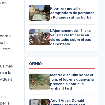
s en
Riba-roja instal·la
comptadors de persones
a Porxinos i al nucli urbà
L’Ajuntament de l’Eliana
veu una rectificació en
erirà a
els estudis sobre el pas
 II,
de l’estació
a, com
OPINIÓ
raus més
ba a la
Mentre discutim sobre el
viduals
fum, el foc ens guanya: la
prevenció continua
arribant tard
ínim
Adolf Hitler, Donald
 per a
Trump y la prioridad