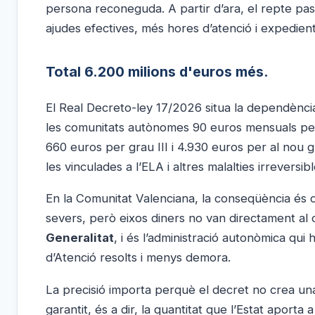
persona reconeguda. A partir d’ara, el repte pas
ajudes efectives, més hores d’atenció i expedient
Total 6.200 milions d'euros més.
El Real Decreto-ley 17/2026 situa la dependència e
les comunitats autònomes 90 euros mensuals per
660 euros per grau III i 4.930 euros per al nou 
les vinculades a l’ELA i altres malalties irreversib
En la Comunitat Valenciana, la conseqüència és c
severs, però eixos diners no van directament a
Generalitat
, i és l’administració autonòmica qui
d’Atenció resolts i menys demora.
La precisió importa perquè el decret no crea una p
garantit, és a dir, la quantitat que l’Estat aport