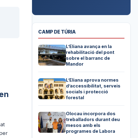
CAMP DE TÚRIA
L’Eliana avança en la
rehabilitació del pont
sobre el barranc de
Mandor
L’Eliana aprova normes
d’accessibilitat, serveis
socials i protecció
 en
forestal
Olocau incorpora dos
treballadors durant deu
tat
mesos amb els
programes de Labora
 per