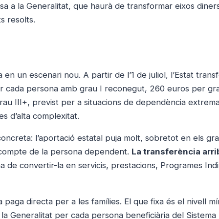
sa a la Generalitat, que haurà de transformar eixos diner
s resolts.
n un escenari nou. A partir de l’1 de juliol, l’Estat transf
 cada persona amb grau I reconegut, 260 euros per grau
grau III+, previst per a situacions de dependència extrem
les d’alta complexitat.
oncreta: l’aportació estatal puja molt, sobretot en els g
l compte de la persona dependent.
La transferència arri
 ha de convertir-la en servicis, prestacions, Programes Indi
aga directa per a les famílies. El que fixa és el nivell m
a a la Generalitat per cada persona beneficiària del Sistema