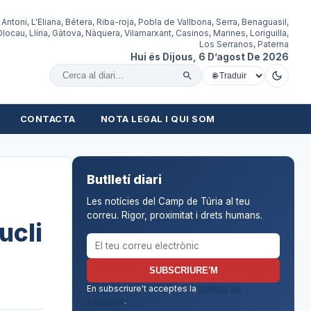
 Antoni, L'Eliana, Bétera, Riba-roja, Pobla de Vallbona, Serra, Benaguasil,
locau, Llíria, Gàtova, Nàquera, Vilamarxant, Casinos, Marines, Loriguilla,
Los Serranos, Paterna
Hui és Dijous, 6 D’agost De 2026
Cercar al diari
CONTACTA
NOTA LEGAL I QUI SOM
Butlletí diari
Les notícies del Camp de Túria al teu
correu. Rigor, proximitat i drets humans.
ucli
Correu electrònic per al butlletí
SUBSCRIURE'M
En subscriure't acceptes la
política de
privacitat
.