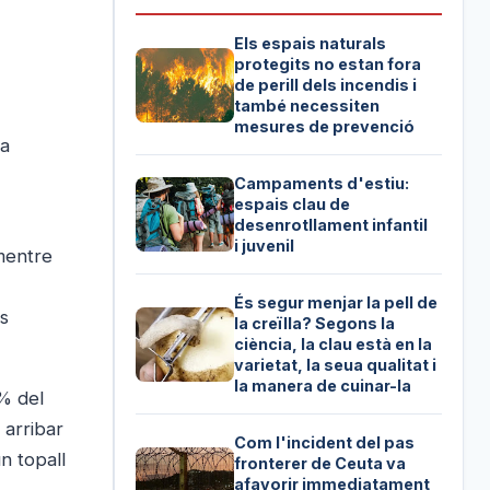
Els espais naturals
protegits no estan fora
de perill dels incendis i
també necessiten
mesures de prevenció
la
Campaments d'estiu:
espais clau de
desenrotllament infantil
i juvenil
 mentre
És segur menjar la pell de
s
la creïlla? Segons la
ciència, la clau està en la
varietat, la seua qualitat i
la manera de cuinar-la
4% del
 arribar
Com l'incident del pas
n topall
fronterer de Ceuta va
afavorir immediatament