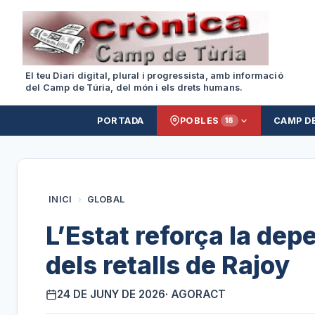
El teu Diari digital, plural i progressista, amb informació
del Camp de Túria, del món i els drets humans.
PORTADA
POBLES
CAMP D
18
INICI
›
GLOBAL
L’Estat reforça la depe
dels retalls de Rajoy
24 DE JUNY DE 2026
· AGORACT