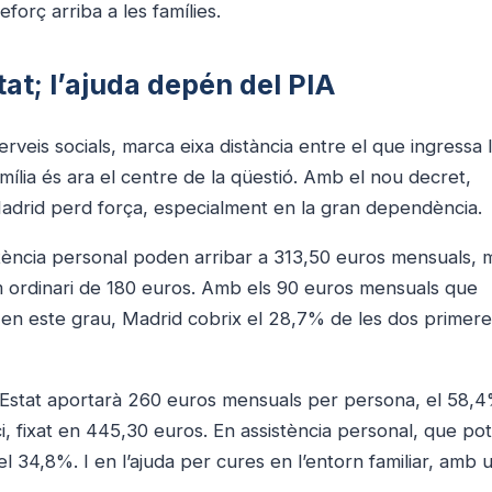
forç arriba a les famílies.
tat; l’ajuda depén del PIA
erveis socials, marca eixa distància entre el que ingressa 
família és ara el centre de la qüestió. Amb el nou decret,
Madrid perd força, especialment en la gran dependència.
ssistència personal poden arribar a 313,50 euros mensuals,
im ordinari de 180 euros. Amb els 90 euros mensuals que
 en este grau, Madrid cobrix el 28,7% de les dos primere
 L’Estat aportarà 260 euros mensuals per persona, el 58,
ci, fixat en 445,30 euros. En assistència personal, que pot
l 34,8%. I en l’ajuda per cures en l’entorn familiar, amb u