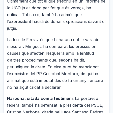
últimament que tot el que s’escriu en un informe de
la UCO ja es dona per fet que és veraç», ha
criticat. Tot i això, també ha admés que
l’expresident haurà de donar explicacions davant el
jutge.
La tesi de Ferraz és que hi ha una doble vara de
mesurar. Mínguez ha comparat les presses en
causes que afecten l’esquerra amb la lentitud
d’altres procediments que, segons ha dit,
perjudiquen la dreta. En eixe punt ha mencionat
l’exministre del PP Cristóbal Montoro, de qui ha
afirmat que està imputat des de fa un any i encara
no ha sigut cridat a declarar.
Narbona, citada com a testimoni
. La portaveu
federal també ha defensat la presidenta del PSOE,
Cristina Narbona, citada pel jutge Santiago Pedraz