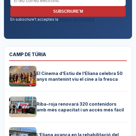
SUBSCRIURE'M
En subscriure't acceptes la
política de privacitat
.
CAMP DE TÚRIA
El Cinema d’Estiu de l’Eliana celebra 50
anys mantenint viu el cine a la fresca
Riba-roja renovarà 320 contenidors
amb més capacitat i un accés més fàcil
L’Eliana avança en la rehabilitació del