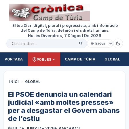
El teu Diari digital, plural i progressista, amb informació
del Camp de Túria, del món i els drets humans.
Hui és Divendres, 7 D’agost De 2026
Cercar al diari
PORTADA
CAMP DE TÚRIA
GLOBAL
POBLES
INICI
›
GLOBAL
El PSOE denuncia un calendari
judicial «amb moltes presses»
per a desgastar el Govern abans
de l’estiu
13 DE JUNY DE 2026
· AGORACT