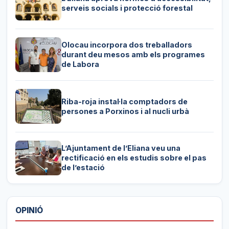
serveis socials i protecció forestal
Olocau incorpora dos treballadors
durant deu mesos amb els programes
de Labora
Riba-roja instal·la comptadors de
persones a Porxinos i al nucli urbà
L’Ajuntament de l’Eliana veu una
rectificació en els estudis sobre el pas
de l’estació
OPINIÓ