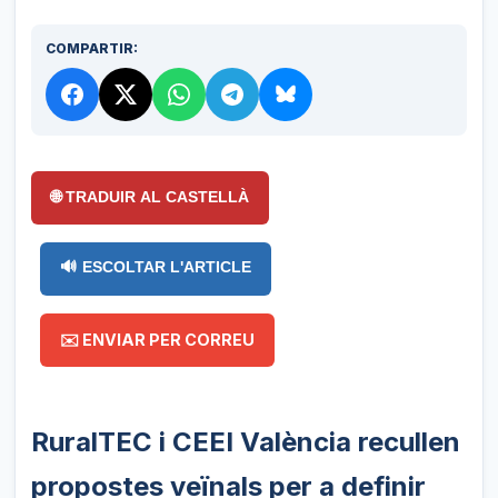
COMPARTIR:
🌐 TRADUIR AL CASTELLÀ
🔊 ESCOLTAR L'ARTICLE
✉️ ENVIAR PER CORREU
RuralTEC i CEEI València recullen
propostes veïnals per a definir