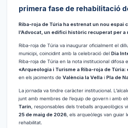
primera fase de rehabilitació 
Riba-roja de Túria ha estrenat un nou espai c
l’Advocat, un edifici històric recuperat per a
Riba-roja de Túria va inaugurar oficialment el dil
municipi, coincidint amb la celebració del
Dia In
Riba-roja de Túria en la nota institucional difosa 
«Arqueologia i Turisme a Riba-roja de Túria: e
en els jaciments de
València la Vella
i
Pla de N
La jornada va tindre caràcter institucional. L’alca
junt amb membres de l’equip de govern i amb e
Tarín
, responsables dels treballs arqueològics v
25 de maig de 2026
, els arqueòlegs van guiar 
rehabilitat.