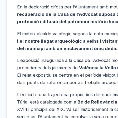
En la declaració difosa per l’Ajuntament amb mot
recuperació de la Casa de l’Advocat suposa
protecció i difusió del patrimoni històric loc
El mateix alcalde va afegir, segons la nota munic
i el nostre llegat arqueològic a veïns i visita
del municipi amb un enclavament únic dedica
L’exposició inaugurada a la Casa de l’Advocat mos
procedents dels jaciments de
València la Vella
El relat expositiu se centra en el període visigot
dels punts de referència per als treballs arqueo
L’edifici té una trajectòria pròpia dins del nucli h
Túria, està catalogada com a
Bé de Rellevància
XVIII i principis del XIX. Va ser històricament la 
sense ús, l’Ajuntament ha impulsat la seua recup