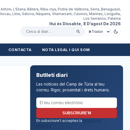
 Antoni, L'Eliana, Bétera, Riba-roja, Pobla de Vallbona, Serra, Benaguasil,
locau, Llíria, Gàtova, Nàquera, Vilamarxant, Casinos, Marines, Loriguilla,
Los Serranos, Paterna
Hui és Dissabte, 8 D’agost De 2026
Cercar al diari
CONTACTA
NOTA LEGAL I QUI SOM
Butlletí diari
Les notícies del Camp de Túria al teu
correu. Rigor, proximitat i drets humans.
Correu electrònic per al butlletí
SUBSCRIURE'M
En subscriure't acceptes la
política de
privacitat
.