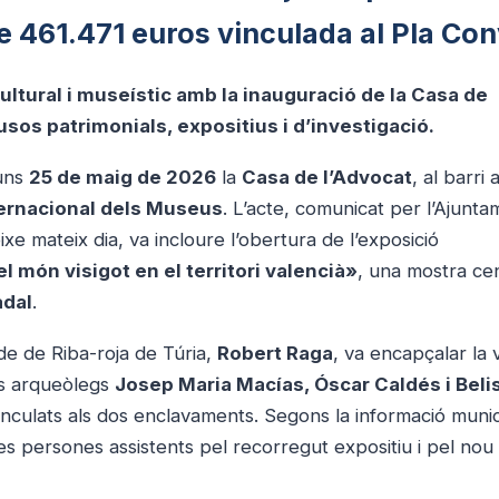
de 461.471 euros vinculada al Pla Con
ultural i museístic amb la inauguració de la Casa de
 usos patrimonials, expositius i d’investigació.
luns
25 de maig de 2026
la
Casa de l’Advocat
, al barri 
ternacional dels Museus
. L’acte, comunicat per l’Ajunt
eixe mateix dia, va incloure l’obertura de l’exposició
l món visigot en el territori valencià»
, una mostra ce
adal
.
lde de Riba-roja de Túria,
Robert Raga
, va encapçalar la v
ls arqueòlegs
Josep Maria Macías, Óscar Caldés i Beli
inculats als dos enclavaments. Segons la informació munic
les persones assistents pel recorregut expositiu i pel nou