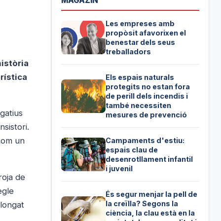
MAGAZIN
Les empreses amb
propòsit afavorixen el
benestar dels seus
treballadors
istòria
rística
Els espais naturals
protegits no estan fora
de perill dels incendis i
també necessiten
gatius
mesures de prevenció
nsistori.
 com un
Campaments d'estiu:
espais clau de
desenrotllament infantil
i juvenil
roja de
egle
És segur menjar la pell de
la creïlla? Segons la
olongat
ciència, la clau està en la