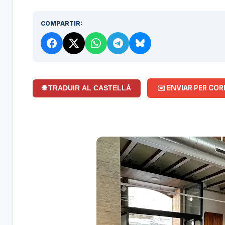
COMPARTIR:
✉️ ENVIAR PER COR
🌐 TRADUIR AL CASTELLÀ