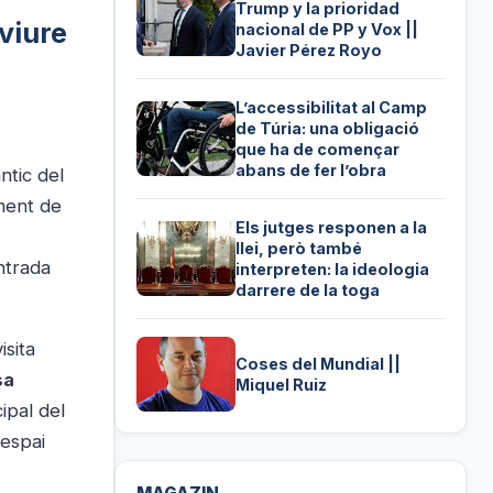
Trump y la prioridad
viure
nacional de PP y Vox ||
Javier Pérez Royo
L’accessibilitat al Camp
de Túria: una obligació
que ha de començar
abans de fer l’obra
antic del
ament de
Els jutges responen a la
llei, però també
ntrada
interpreten: la ideologia
darrere de la toga
isita
Coses del Mundial ||
sa
Miquel Ruiz
ipal del
 espai