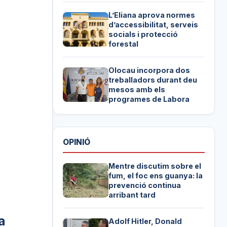
L’Eliana aprova normes
d’accessibilitat, serveis
socials i protecció
forestal
Olocau incorpora dos
treballadors durant deu
mesos amb els
programes de Labora
OPINIÓ
Mentre discutim sobre el
fum, el foc ens guanya: la
prevenció continua
arribant tard
a
Adolf Hitler, Donald