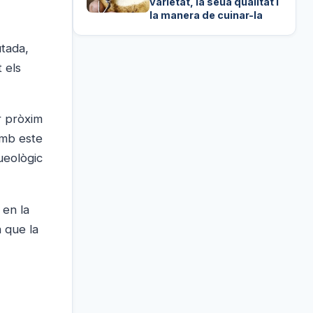
varietat, la seua qualitat i
la manera de cuinar-la
utada,
 els
ur pròxim
Amb este
queològic
 en la
a que la