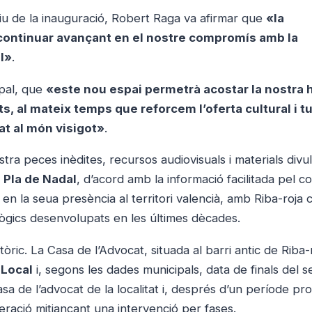
iu de la inauguració, Robert Raga va afirmar que
«la
 continuar avançant en el nostre compromís amb la
al»
.
ipal, que
«este nou espai permetrà acostar la nostra h
nts, al mateix temps que reforcem l’oferta cultural i tu
t al món visigot»
.
tra peces inèdites, recursos audiovisuals i materials divul
i
Pla de Nadal
, d’acord amb la informació facilitada pel co
 i en la seua presència al territori valencià, amb Riba-roja
lògics desenvolupats en les últimes dècades.
istòric. La Casa de l’Advocat, situada al barri antic de Riba-
 Local
i, segons les dades municipals, data de finals del s
casa de l’advocat de la localitat i, després d’un període pr
eració mitjançant una intervenció per fases.