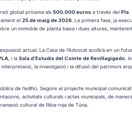
rsió global pròxima als
500.000 euros
a través del
Pla
ntament el
25 de maig de 2026
. La primera fase, ja exec
bre un immoble de planta baixa i dues altures, mantenint
l’exposició actual. La Casa de l’Advocat acollirà en un fut
UPLA
, i la
Sala d’Estudis del Comte de Revillagigedo
. 
 interpretació, la investigació i la difusió del patrimoni ar
pública de l’edifici. Segons el projecte municipal comunicat
ntacions, activitats culturals i actes municipals, de maner
amació cultural de Riba-roja de Túria.