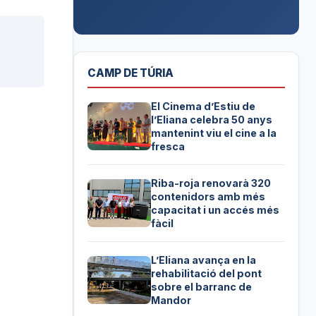
CAMP DE TÚRIA
El Cinema d’Estiu de
l’Eliana celebra 50 anys
mantenint viu el cine a la
fresca
Riba-roja renovarà 320
contenidors amb més
capacitat i un accés més
fàcil
L’Eliana avança en la
rehabilitació del pont
sobre el barranc de
Mandor