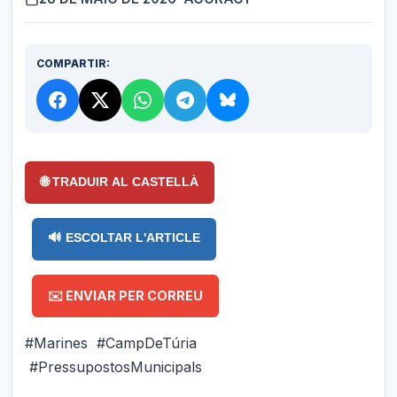
COMPARTIR:
🌐 TRADUIR AL CASTELLÀ
🔊 ESCOLTAR L'ARTICLE
✉️ ENVIAR PER CORREU
#Marines #CampDeTúria
#PressupostosMunicipals