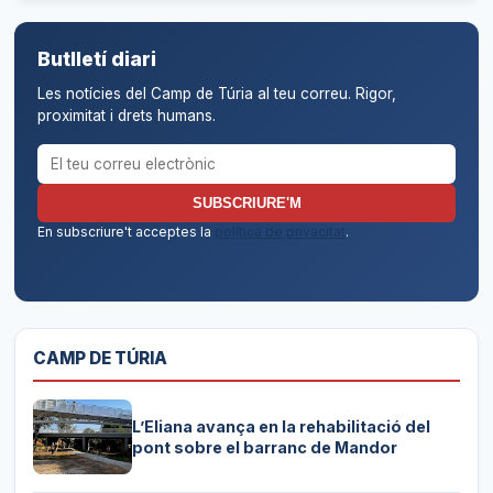
Butlletí diari
Les notícies del Camp de Túria al teu correu. Rigor,
proximitat i drets humans.
Correu electrònic per al butlletí
SUBSCRIURE'M
En subscriure't acceptes la
política de privacitat
.
CAMP DE TÚRIA
L’Eliana avança en la rehabilitació del
pont sobre el barranc de Mandor