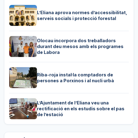
L’Eliana aprova normes d’accessibilitat,
serveis socials i protecció forestal
Olocau incorpora dos treballadors
durant deu mesos amb els programes
de Labora
Riba-roja instal·la comptadors de
persones a Porxinos i al nucli urbà
L’Ajuntament de l’Eliana veu una
rectificació en els estudis sobre el pas
de l’estació