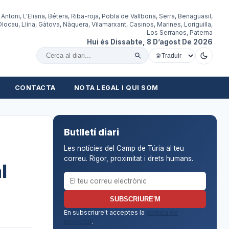
 Antoni, L'Eliana, Bétera, Riba-roja, Pobla de Vallbona, Serra, Benaguasil,
locau, Llíria, Gàtova, Nàquera, Vilamarxant, Casinos, Marines, Loriguilla,
Los Serranos, Paterna
Hui és Dissabte, 8 D’agost De 2026
Cercar al diari
CONTACTA
NOTA LEGAL I QUI SOM
Butlletí diari
Les notícies del Camp de Túria al teu
correu. Rigor, proximitat i drets humans.
l
Correu electrònic per al butlletí
SUBSCRIURE'M
En subscriure't acceptes la
política de
privacitat
.