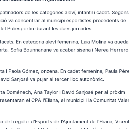
tinadors de les categories aleví, infantil i cadet. Segons
etició va concentrar al municipi esportistes procedents de
del Poliesportiu durant les dues jornades.
stacats. En categoria aleví femenina, Laia Molina va queda
rta, Sofía Bounnanane va acabar sisena i Nerea Herrero
uarta i Paola Gómez, onzena. En cadet femenina, Paula Pér
avid Sanjosé va pujar al tercer lloc autonòmic.
arta Doménech, Ana Taylor i David Sanjosé per al pròxim
esentaran el CPA l’Eliana, el municipi i la Comunitat Vale
 del regidor d’Esports de l’Ajuntament de l’Eliana, Vicen