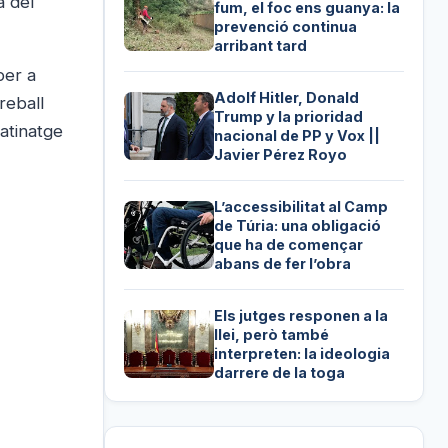
a del
fum, el foc ens guanya: la
prevenció continua
arribant tard
per a
Adolf Hitler, Donald
reball
Trump y la prioridad
patinatge
nacional de PP y Vox ||
Javier Pérez Royo
L’accessibilitat al Camp
de Túria: una obligació
que ha de començar
abans de fer l’obra
Els jutges responen a la
llei, però també
interpreten: la ideologia
darrere de la toga