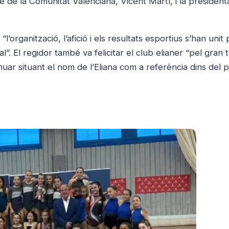
 de la Comunitat Valenciana, Vicent Martí, i la president
’organització, l’afició i els resultats esportius s’han unit 
l”. El regidor també va felicitar el club elianer “pel gran t
nuar situant el nom de l’Eliana com a referència dins del 