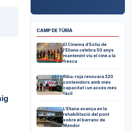
CAMP DE TÚRIA
El Cinema d’Estiu de
l’Eliana celebra 50 anys
mantenint viu el cine a la
fresca
Riba-roja renovarà 320
contenidors amb més
capacitat i un accés més
fàcil
aig
L’Eliana avança en la
rehabilitació del pont
sobre el barranc de
Mandor