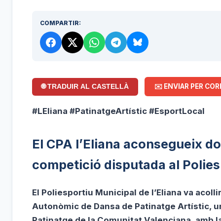
COMPARTIR:
✉️ ENVIAR PER COR
🌐 TRADUIR AL CASTELLÀ
#LEliana #PatinatgeArtístic #EsportLocal
El CPA l’Eliana aconsegueix do
competició disputada al Poliesp
El Poliesportiu Municipal de l’Eliana va acoll
Autonòmic de Dansa de Patinatge Artístic, una
Patinatge de la Comunitat Valenciana, amb la