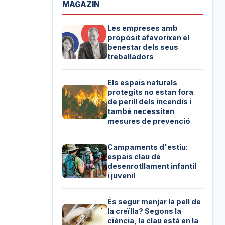
MAGAZIN
Les empreses amb
propòsit afavorixen el
benestar dels seus
treballadors
Els espais naturals
protegits no estan fora
de perill dels incendis i
també necessiten
mesures de prevenció
Campaments d'estiu:
espais clau de
desenrotllament infantil
i juvenil
És segur menjar la pell de
la creïlla? Segons la
ciència, la clau està en la