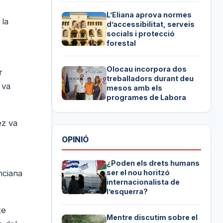
L’Eliana aprova normes
 la
d’accessibilitat, serveis
socials i protecció
forestal
Olocau incorpora dos
r
treballadors durant deu
 va
mesos amb els
programes de Labora
ez va
OPINIÓ
¿Poden els drets humans
ser el nou horitzó
nciana
internacionalista de
l’esquerra?
te
Mentre discutim sobre el