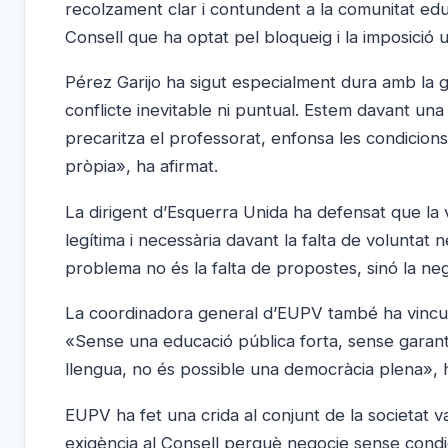
recolzament clar i contundent a la comunitat edu
Consell que ha optat pel bloqueig i la imposició u
Pérez Garijo ha sigut especialment dura amb la 
conflicte inevitable ni puntual. Estem davant una
precaritza el professorat, enfonsa les condicion
pròpia», ha afirmat.
La dirigent d’Esquerra Unida ha defensat que la
legítima i necessària davant la falta de voluntat 
problema no és la falta de propostes, sinó la neg
La coordinadora general d’EUPV també ha vincula
«Sense una educació pública forta, sense garanti
llengua, no és possible una democràcia plena», 
EUPV ha fet una crida al conjunt de la societat va
exigència al Consell perquè negocie sense condici