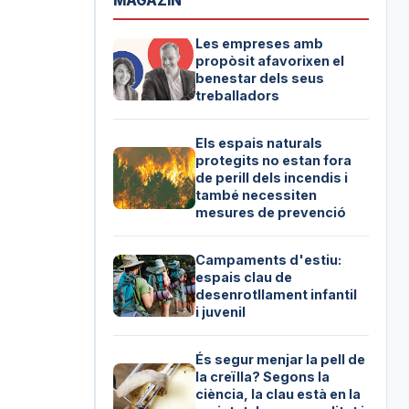
MAGAZIN
Les empreses amb
propòsit afavorixen el
benestar dels seus
treballadors
Els espais naturals
protegits no estan fora
de perill dels incendis i
també necessiten
mesures de prevenció
Campaments d'estiu:
espais clau de
desenrotllament infantil
i juvenil
És segur menjar la pell de
la creïlla? Segons la
ciència, la clau està en la