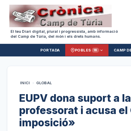
El teu Diari digital, plural i progressista, amb informació
del Camp de Túria, del món i els drets humans.
PORTADA
POBLES
CAMP D
18
INICI
›
GLOBAL
EUPV dona suport a la
professorat i acusa el
imposició»