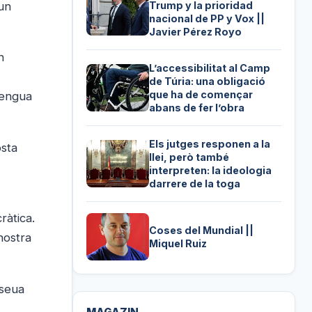
 un
Trump y la prioridad
nacional de PP y Vox ||
Javier Pérez Royo
n
L’accessibilitat al Camp
de Túria: una obligació
que ha de començar
lengua
abans de fer l’obra
Els jutges responen a la
osta
llei, però també
interpreten: la ideologia
darrere de la toga
ràtica.
Coses del Mundial ||
nostra
Miquel Ruiz
 seua