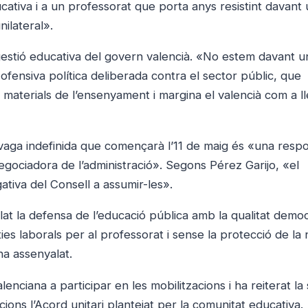
cativa i a un professorat que porta anys resistint davant
nilateral».
gestió educativa del govern valencià. «No estem davant u
 ofensiva política deliberada contra el sector públic, que
s materials de l’ensenyament i margina el valencià com a l
 vaga indefinida que començarà l’11 de maig és «una resp
negociadora de l’administració». Segons Pérez Garijo, «el
ativa del Consell a assumir-les».
t la defensa de l’educació pública amb la qualitat democ
es laborals per al professorat i sense la protecció de la 
ha assenyalat.
lenciana a participar en les mobilitzacions i ha reiterat la
ons l’Acord unitari plantejat per la comunitat educativa.