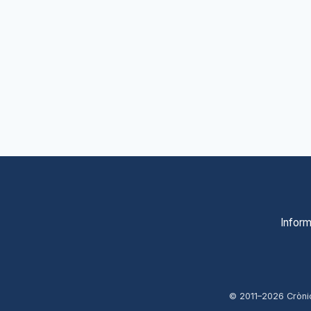
Inform
© 2011–
2026
Cròni