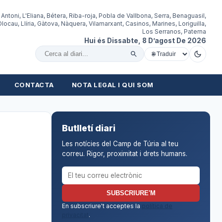
 Antoni, L'Eliana, Bétera, Riba-roja, Pobla de Vallbona, Serra, Benaguasil,
locau, Llíria, Gàtova, Nàquera, Vilamarxant, Casinos, Marines, Loriguilla,
Los Serranos, Paterna
Hui és Dissabte, 8 D’agost De 2026
Cercar al diari
CONTACTA
NOTA LEGAL I QUI SOM
Butlletí diari
Les notícies del Camp de Túria al teu
correu. Rigor, proximitat i drets humans.
Correu electrònic per al butlletí
SUBSCRIURE'M
En subscriure't acceptes la
política de
privacitat
.