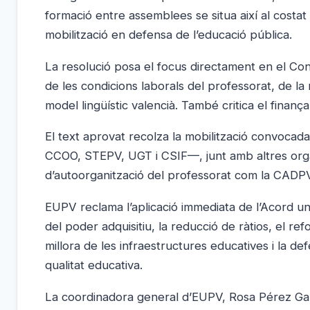
formació entre assemblees se situa així al costat
mobilització en defensa de l’educació pública.
La resolució posa el focus directament en el Con
de les condicions laborals del professorat, de la ma
model lingüístic valencià. També critica el fina
El text aprovat recolza la mobilització convoca
CCOO, STEPV, UGT i CSIF—, junt amb altres org
d’autoorganització del professorat com la CADPV
EUPV reclama l’aplicació immediata de l’Acord u
del poder adquisitiu, la reducció de ràtios, el ref
millora de les infraestructures educatives i la de
qualitat educativa.
La coordinadora general d’EUPV, Rosa Pérez Garij