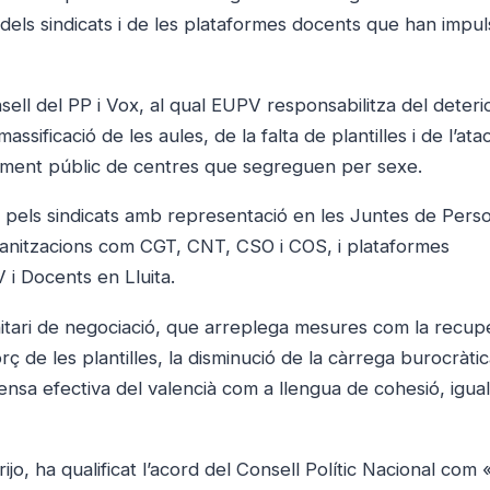
 dels sindicats i de les plataformes docents que han impul
sell del PP i Vox, al qual EUPV responsabilitza del deter
ssificació de les aules, de la falta de plantilles i de l’atac
nçament públic de centres que segreguen per sexe.
da pels sindicats amb representació en les Juntes de Pers
anitzacions com CGT, CNT, CSO i COS, i plataformes
 i Docents en Lluita.
nitari de negociació, que arreplega mesures com la recup
orç de les plantilles, la disminució de la càrrega burocràtic
fensa efectiva del valencià com a llengua de cohesió, igualt
o, ha qualificat l’acord del Consell Polític Nacional com 