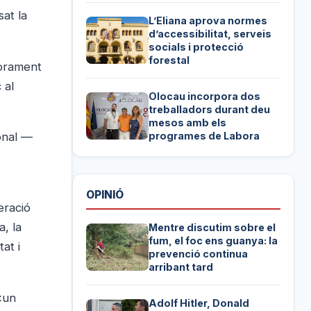
sat la
L’Eliana aprova normes
d’accessibilitat, serveis
socials i protecció
forestal
iorament
 al
Olocau incorpora dos
treballadors durant deu
mesos amb els
onal —
programes de Labora
OPINIÓ
eració
a, la
Mentre discutim sobre el
fum, el foc ens guanya: la
at i
prevenció continua
arribant tard
«un
Adolf Hitler, Donald