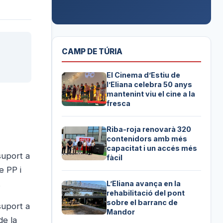
CAMP DE TÚRIA
El Cinema d’Estiu de
l’Eliana celebra 50 anys
mantenint viu el cine a la
fresca
Riba-roja renovarà 320
contenidors amb més
capacitat i un accés més
suport a
fàcil
e PP i
.
L’Eliana avança en la
rehabilitació del pont
sobre el barranc de
suport a
Mandor
de la