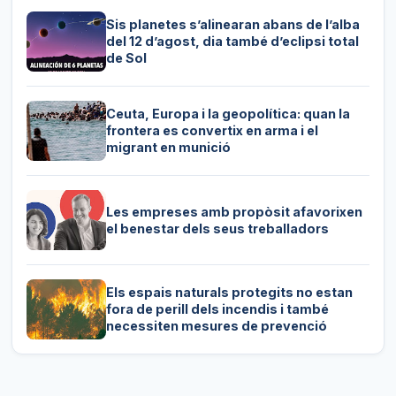
Sis planetes s’alinearan abans de l’alba
del 12 d’agost, dia també d’eclipsi total
de Sol
Ceuta, Europa i la geopolítica: quan la
frontera es convertix en arma i el
migrant en munició
Les empreses amb propòsit afavorixen
el benestar dels seus treballadors
Els espais naturals protegits no estan
fora de perill dels incendis i també
necessiten mesures de prevenció