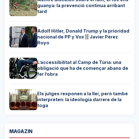
guanya: la prevenció continua arribant
tard
Adolf Hitler, Donald Trump y la prioridad
nacional de PP y Vox || Javier Pérez
Royo
L’accessibilitat al Camp de Túria: una
obligació que ha de començar abans de
fer l’obra
Els jutges responen a la llei, però també
interpreten: la ideologia darrere de la
toga
MAGAZIN