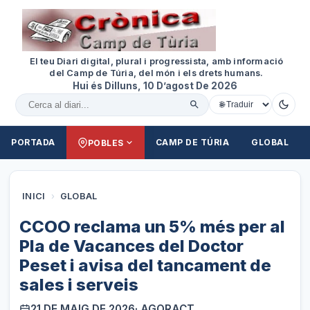
El teu Diari digital, plural i progressista, amb informació
del Camp de Túria, del món i els drets humans.
Hui és Dilluns, 10 D’agost De 2026
Cercar al diari
PORTADA
CAMP DE TÚRIA
GLOBAL
POBLES
INICI
›
GLOBAL
CCOO reclama un 5% més per al
Pla de Vacances del Doctor
Peset i avisa del tancament de
sales i serveis
21 DE MAIG DE 2026
· AGORACT