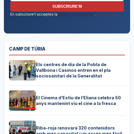
SUBSCRIURE'M
En subscriure't acceptes la
política de privacitat
.
CAMP DE TÚRIA
Els centres de dia de la Pobla de
Vallbona i Casinos entren en el pla
sociosanitari de la Generalitat
El Cinema d’Estiu de l’Eliana celebra 50
anys mantenint viu el cine a la fresca
Riba-roja renovarà 320 contenidors
amb més capacitat i un accés més fàcil