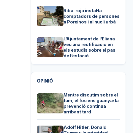
Riba-roja instal·la
comptadors de persones
a Porxinos i al nucli urbà
L’Ajuntament de l’Eliana
veu una rectificació en
els estudis sobre el pas
de l’estació
OPINIÓ
Mentre discutim sobre el
fum, el foc ens guanya: la
prevenció continua
arribant tard
Adolf Hitler, Donald
Trump y la prioridad