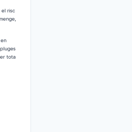
el risc
umenge,
 en
 pluges
er tota