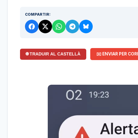
COMPARTIR:
✉️ ENVIAR PER COR
🌐 TRADUIR AL CASTELLÀ