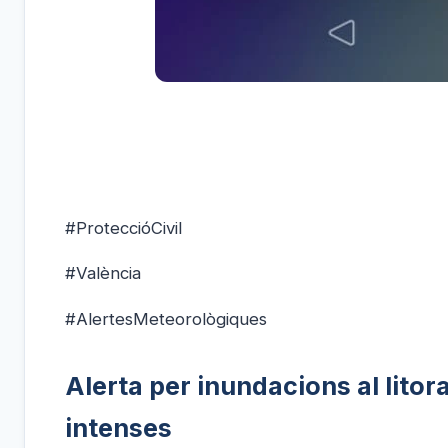
#ProteccióCivil
#València
#AlertesMeteorològiques
Alerta per inundacions al litor
intenses