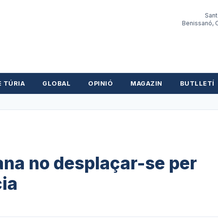
Sant
Benissanó, O
E TÚRIA
GLOBAL
OPINIÓ
MAGAZIN
BUTLLETÍ
ana no desplaçar-se per
cia