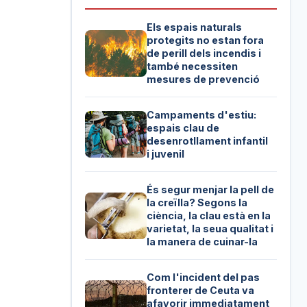
Els espais naturals
protegits no estan fora
de perill dels incendis i
també necessiten
mesures de prevenció
Campaments d'estiu:
espais clau de
desenrotllament infantil
i juvenil
És segur menjar la pell de
la creïlla? Segons la
ciència, la clau està en la
varietat, la seua qualitat i
la manera de cuinar-la
Com l'incident del pas
fronterer de Ceuta va
afavorir immediatament