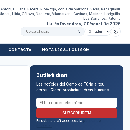
 Antoni, L'Eliana, Bétera, Riba-roja, Pobla de Vallbona, Serra, Benaguasil,
locau, Llíria, Gàtova, Nàquera, Vilamarxant, Casinos, Marines, Loriguilla,
Los Serranos, Paterna
Hui és Divendres, 7 D’agost De 2026
Cercar al diari
CONTACTA
NOTA LEGAL I QUI SOM
Butlletí diari
Les notícies del Camp de Túria al teu
correu. Rigor, proximitat i drets humans.
Correu electrònic per al butlletí
SUBSCRIURE'M
En subscriure't acceptes la
política de
privacitat
.