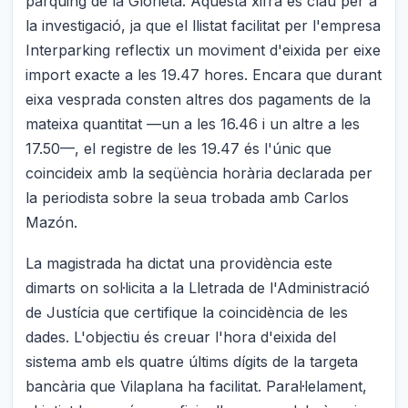
pàrquing de la Glorieta. Aquesta xifra és clau per a
la investigació, ja que el llistat facilitat per l'empresa
Interparking reflectix un moviment d'eixida per eixe
import exacte a les 19.47 hores. Encara que durant
eixa vesprada consten altres dos pagaments de la
mateixa quantitat —un a les 16.46 i un altre a les
17.50—, el registre de les 19.47 és l'únic que
coincideix amb la seqüència horària declarada per
la periodista sobre la seua trobada amb Carlos
Mazón.
La magistrada ha dictat una providència este
dimarts on sol·licita a la Lletrada de l'Administració
de Justícia que certifique la coincidència de les
dades. L'objectiu és creuar l'hora d'eixida del
sistema amb els quatre últims dígits de la targeta
bancària que Vilaplana ha facilitat. Paral·lelament,