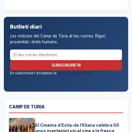
Butlletí diari
Les notícies del Camp de Túria al teu correu. Rigor,
proximitat i drets humans.
Correu electrònic per al butlletí
SUBSCRIURE'M
En subscriure't acceptes la
política de privacitat
.
CAMP DE TÚRIA
El Cinema d’Estiu de l’Eliana celebra 50
anys mantenint viu el cine a la fresca