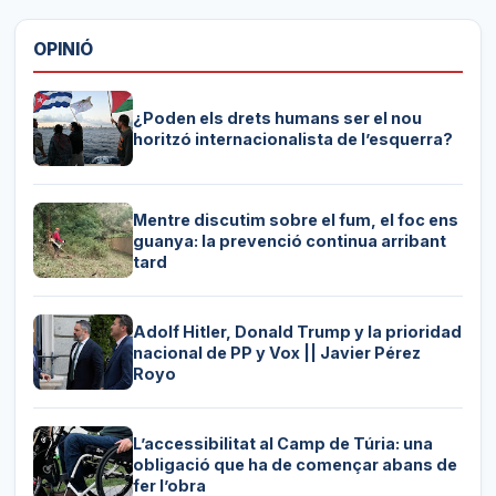
OPINIÓ
¿Poden els drets humans ser el nou
horitzó internacionalista de l’esquerra?
Mentre discutim sobre el fum, el foc ens
guanya: la prevenció continua arribant
tard
Adolf Hitler, Donald Trump y la prioridad
nacional de PP y Vox || Javier Pérez
Royo
L’accessibilitat al Camp de Túria: una
obligació que ha de començar abans de
fer l’obra