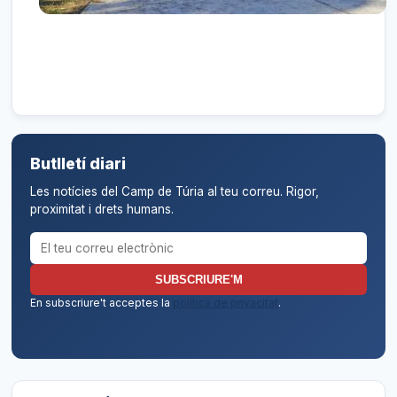
Butlletí diari
Les notícies del Camp de Túria al teu correu. Rigor,
proximitat i drets humans.
Correu electrònic per al butlletí
SUBSCRIURE'M
En subscriure't acceptes la
política de privacitat
.