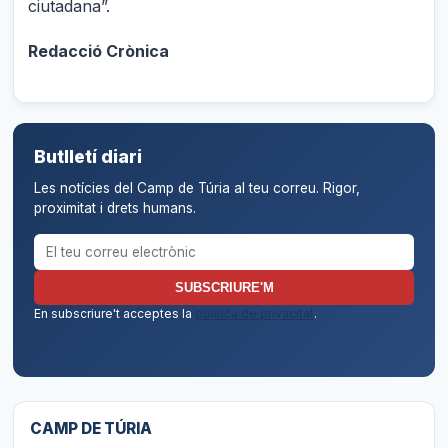
ciutadana”.
Redacció Crònica
Butlletí diari
Les notícies del Camp de Túria al teu correu. Rigor,
proximitat i drets humans.
Correu electrònic per al butlletí
SUBSCRIURE'M
En subscriure't acceptes la
política de privacitat
.
CAMP DE TÚRIA