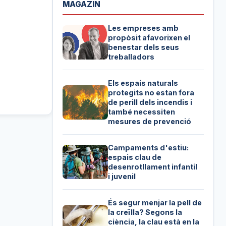
MAGAZIN
Les empreses amb
propòsit afavorixen el
benestar dels seus
treballadors
Els espais naturals
protegits no estan fora
de perill dels incendis i
també necessiten
mesures de prevenció
Campaments d'estiu:
espais clau de
desenrotllament infantil
i juvenil
És segur menjar la pell de
la creïlla? Segons la
ciència, la clau està en la