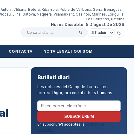
 Antoni, L'Eliana, Bétera, Riba-roja, Pobla de Vallbona, Serra, Benaguasil,
locau, Llíria, Gàtova, Nàquera, Vilamarxant, Casinos, Marines, Loriguilla,
Los Serranos, Paterna
Hui és Dissabte, 8 D’agost De 2026
Cercar al diari
CONTACTA
NOTA LEGAL I QUI SOM
Butlletí diari
Les notícies del Camp de Túria al teu
correu. Rigor, proximitat i drets humans.
Correu electrònic per al butlletí
al
SUBSCRIURE'M
En subscriure't acceptes la
política de
privacitat
.