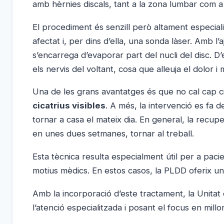
amb hèrnies discals, tant a la zona lumbar com a 
El procediment és senzill però altament especialitz
afectat i, per dins d’ella, una sonda làser. Amb l
s’encarrega d’evaporar part del nucli del disc. D
els nervis del voltant, cosa que alleuja el dolor i m
Una de les grans avantatges és que no cal cap ci
cicatrius visibles
. A més, la intervenció es fa 
tornar a casa el mateix dia. En general, la recup
en unes dues setmanes, tornar al treball.
Esta tècnica resulta especialment útil per a pa
motius mèdics. En estos casos, la PLDD oferix una
Amb la incorporació d’este tractament, la Unitat
l’atenció especialitzada i posant el focus en mill