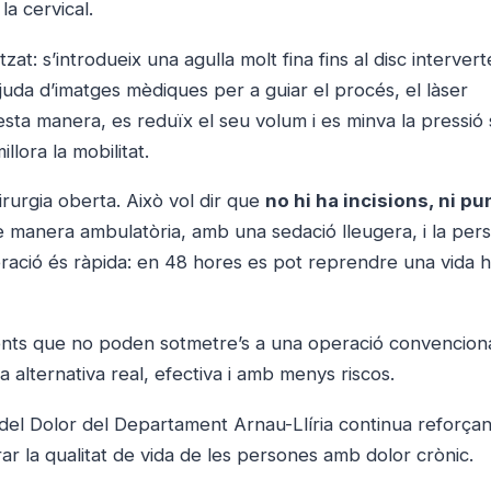
la cervical.
at: s’introdueix una agulla molt fina fins al disc intervert
’ajuda d’imatges mèdiques per a guiar el procés, el làser
’esta manera, es reduïx el seu volum i es minva la pressió
illora la mobilitat.
rurgia oberta. Això vol dir que
no hi ha incisions, ni pun
de manera ambulatòria, amb una sedació lleugera, i la per
eració és ràpida: en 48 hores es pot reprendre una vida ha
cients que no poden sotmetre’s a una operació convencion
 alternativa real, efectiva i amb menys riscos.
 del Dolor del Departament Arnau-Llíria continua reforçan
orar la qualitat de vida de les persones amb dolor crònic.