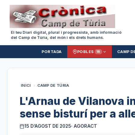
El teu Diari digital, plural i progressista, amb informació
del Camp de Túria, del món i els drets humans.
PORTADA
POBLES
CAMP D
18
INICI
›
CAMP DE TÚRIA
L'Arnau de Vilanova i
sense bisturí per a all
15 D’AGOST DE 2025
· AGORACT