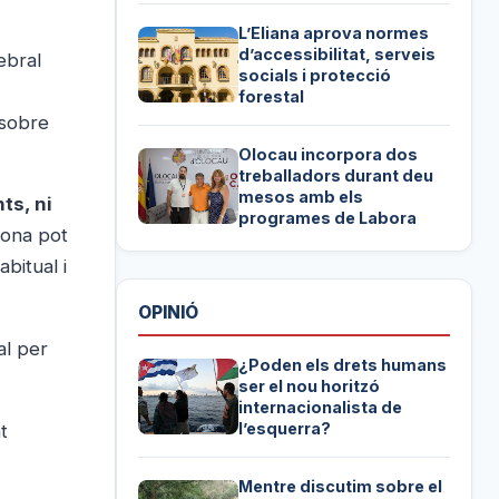
L’Eliana aprova normes
d’accessibilitat, serveis
ebral
socials i protecció
forestal
 sobre
Olocau incorpora dos
treballadors durant deu
mesos amb els
ts, ni
programes de Labora
sona pot
bitual i
OPINIÓ
al per
¿Poden els drets humans
ser el nou horitzó
internacionalista de
l’esquerra?
t
Mentre discutim sobre el