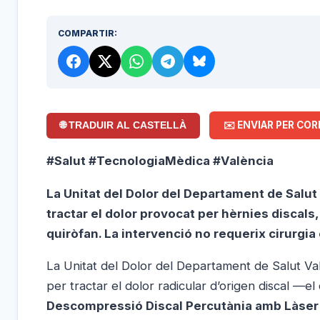
COMPARTIR:
✉️ ENVIAR PER COR
🌐 TRADUIR AL CASTELLÀ
#Salut
#TecnologiaMèdica
#València
La Unitat del Dolor del Departament de Salut
tractar el dolor provocat per hèrnies discal
quiròfan. La intervenció no requerix cirurgia
La Unitat del Dolor del Departament de Salut Va
per tractar el dolor radicular d’origen discal —el
Descompressió Discal Percutània amb Làser