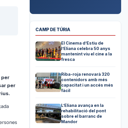
CAMP DE TÚRIA
El Cinema d’Estiu de
l’Eliana celebra 50 anys
mantenint viu el cine a la
fresca
Riba-roja renovarà 320
 per
contenidors amb més
sar per
capacitat i un accés més
fàcil
rius.
L’Eliana avança en la
çada
rehabilitació del pont
sobre el barranc de
Mandor
persones