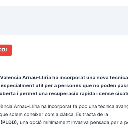
REU
 València Arnau-Llíria ha incorporat una nova tècnica
s, especialment útil per a persones que no poden pas
 oberta i permet una recuperació ràpida i sense cicat
lència Arnau-Llíria ha incorporat fa poc una tècnica avan
 que solem conéixer com a ciàtica. Es tracta de la
 (PLDD)
, una opció mínimament invasiva pensada per a 