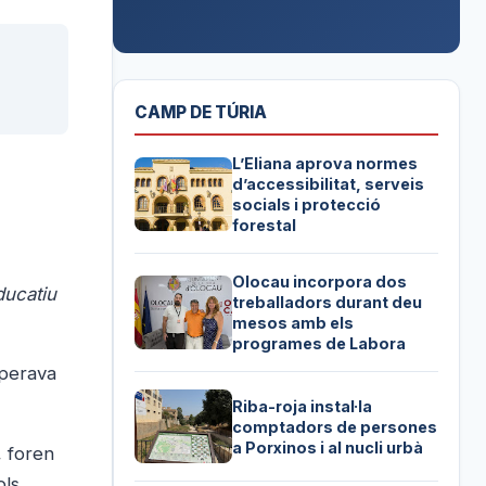
CAMP DE TÚRIA
L’Eliana aprova normes
d’accessibilitat, serveis
socials i protecció
forestal
Olocau incorpora dos
ducatiu
treballadors durant deu
mesos amb els
programes de Labora
sperava
Riba-roja instal·la
comptadors de persones
a Porxinos i al nucli urbà
, foren
ls.