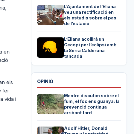
L’Ajuntament de l’Eliana
ia,
veu una rectificació en
els estudis sobre el pas
de l’estació
L’Eliana acollirà un
Cecopi per l’eclipsi amb
la Serra Calderona
ta en
tancada
ació
OPINIÓ
an els
 fer
Mentre discutim sobre el
 vida i
fum, el foc ens guanya: la
prevenció continua
arribant tard
Adolf Hitler, Donald
Trump y la prioridad