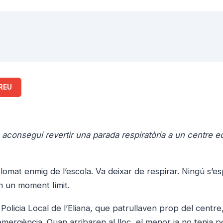
REU
s aconseguí revertir una parada respiratòria a un centre e
lomat enmig de l’escola. Va deixar de respirar. Ningú s’e
en un moment límit.
licia Local de l’Eliana, que patrullaven prop del centre
emergència. Quan arribaren al lloc, el menor ja no tenia po