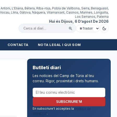
 Antoni, L'Eliana, Bétera, Riba-roja, Pobla de Vallbona, Serra, Benaguasil,
locau, Llíria, Gàtova, Nàquera, Vilamarxant, Casinos, Marines, Loriguilla,
Los Serranos, Paterna
Hui és Dijous, 6 D’agost De 2026
Cercar al diari
CONTACTA
NOTA LEGAL I QUI SOM
Butlletí diari
Les notícies del Camp de Túria al teu
correu. Rigor, proximitat i drets humans.
Correu electrònic per al butlletí
SUBSCRIURE'M
En subscriure't acceptes la
política de
privacitat
.