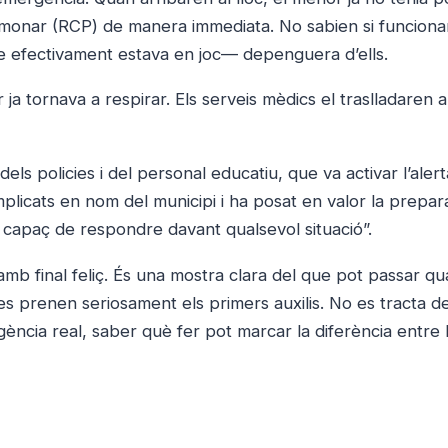
onar (RCP) de manera immediata. No sabien si funcionar
ue efectivament estava en joc— depenguera d’ells.
 ja tornava a respirar. Els serveis mèdics el traslladaren a
ls policies i del personal educatiu, que va activar l’aler
 implicats en nom del municipi i ha posat en valor la prepar
i capaç de respondre davant qualsevol situació”.
b final feliç. És una mostra clara del que pot passar qu
es prenen seriosament els primers auxilis. No es tracta de
ncia real, saber què fer pot marcar la diferència entre la