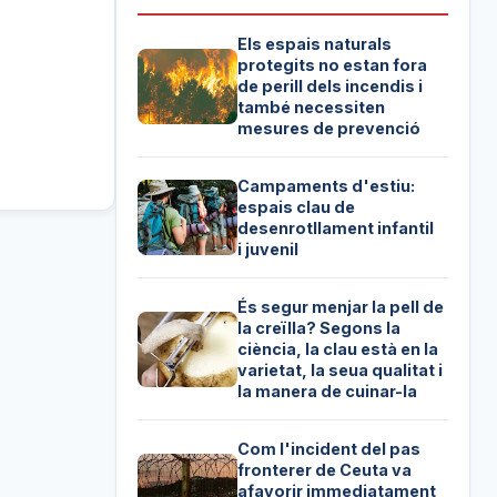
Els espais naturals
protegits no estan fora
de perill dels incendis i
també necessiten
mesures de prevenció
Campaments d'estiu:
espais clau de
desenrotllament infantil
i juvenil
És segur menjar la pell de
la creïlla? Segons la
ciència, la clau està en la
varietat, la seua qualitat i
la manera de cuinar-la
Com l'incident del pas
fronterer de Ceuta va
afavorir immediatament