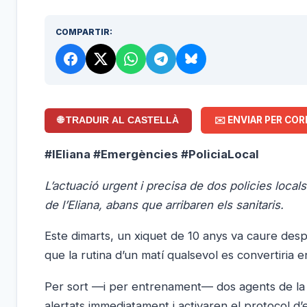
COMPARTIR:
✉️ ENVIAR PER COR
🌐 TRADUIR AL CASTELLÀ
#lEliana #Emergències #PoliciaLocal
L’actuació urgent i precisa de dos policies local
de l’Eliana, abans que arribaren els sanitaris.
Este dimarts, un xiquet de 10 anys va caure desp
que la rutina d’un matí qualsevol es convertiria 
Per sort —i per entrenament— dos agents de la Po
alertats immediatament i activaren el protocol d’