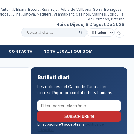
 Antoni, L'Eliana, Bétera, Riba-roja, Pobla de Vallbona, Serra, Benaguasil,
locau, Llíria, Gàtova, Nàquera, Vilamarxant, Casinos, Marines, Loriguilla,
Los Serranos, Paterna
Hui és Dijous, 6 D’agost De 2026
Cercar al diari
CONTACTA
NOTA LEGAL I QUI SOM
Butlletí diari
Les notícies del Camp de Túria al teu
correu. Rigor, proximitat i drets humans.
Correu electrònic per al butlletí
SUBSCRIURE'M
En subscriure't acceptes la
política de
privacitat
.