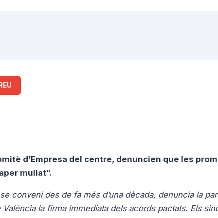
REU
Comitè d’Empresa del centre, denuncien que les pro
paper mullat”.
sense conveni des de fa més d’una dècada, denuncia la para
 València la firma immediata dels acords pactats. Els sin