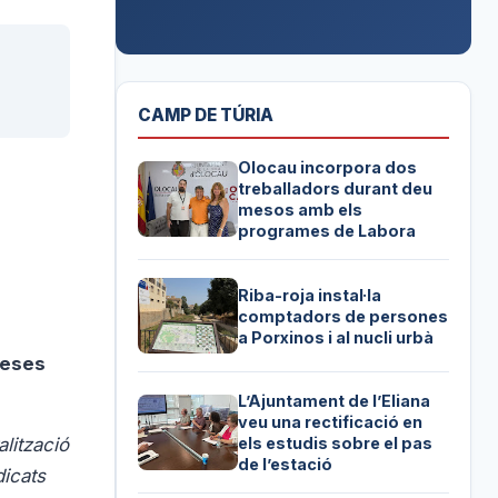
CAMP DE TÚRIA
Olocau incorpora dos
treballadors durant deu
mesos amb els
programes de Labora
Riba-roja instal·la
comptadors de persones
a Porxinos i al nucli urbà
meses
L’Ajuntament de l’Eliana
veu una rectificació en
lització
els estudis sobre el pas
de l’estació
dicats