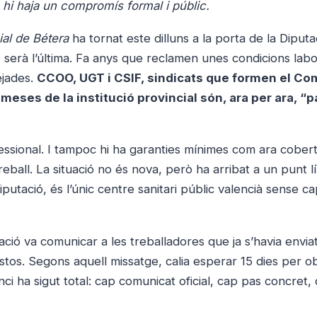
 hi haja un compromís formal i públic.
ial de Bétera
ha tornat este dilluns a la porta de la Diputa
, serà l’última. Fa anys que reclamen unes condicions labo
ejades.
CCOO, UGT i CSIF, sindicats que formen el Co
eses de la institució provincial són, ara per ara, “
fessional. I tampoc hi ha garanties mínimes com ara cober
reball. La situació no és nova, però ha arribat a un punt lí
iputació, és l’únic centre sanitari públic valencià sense c
ció va comunicar a les treballadores que ja s’havia enviat
tos. Segons aquell missatge, calia esperar 15 dies per o
enci ha sigut total: cap comunicat oficial, cap pas concret,