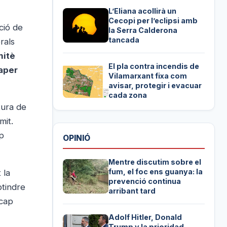
L’Eliana acollirà un
Cecopi per l’eclipsi amb
ció de
la Serra Calderona
tancada
rals
mitè
El pla contra incendis de
paper
Vilamarxant fixa com
avisar, protegir i evacuar
cada zona
tura de
mit.
ap
OPINIÓ
Mentre discutim sobre el
fum, el foc ens guanya: la
 la
prevenció continua
btindre
arribant tard
 cap
Adolf Hitler, Donald
Trump y la prioridad