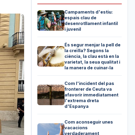
Campaments d'estiu:
espais clau de
desenrotllament infantil
i juvenil
És segur menjar la pell de
la creïlla? Segons la
ciència, la clau està en la
varietat, la seua qualitat i
la manera de cuinar-la
Com l'incident del pas
fronterer de Ceuta va
afavorir immediatament
l'extrema dreta
d'Espanya
Com aconseguir unes
vacacions
verdaderament