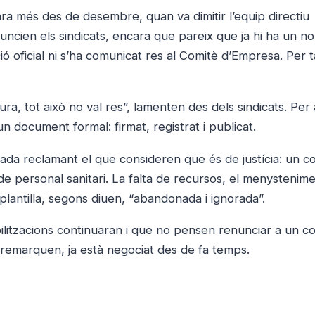
ra més des de desembre, quan va dimitir l’equip directiu
ncien els sindicats, encara que pareix que ja hi ha un n
 oficial ni s’ha comunicat res al Comitè d’Empresa. Per ta
ura, tot això no val res”, lamenten des dels sindicats. Per 
n document formal: firmat, registrat i publicat.
ada reclamant el que consideren que és de justícia: un c
 de personal sanitari. La falta de recursos, el menystenim
la plantilla, segons diuen, “abandonada i ignorada”.
litzacions continuaran i que no pensen renunciar a un c
 remarquen, ja està negociat des de fa temps.