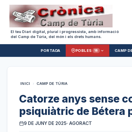
El teu Diari digital, plural i progressista, amb informació
del Camp de Túria, del món i els drets humans.
PORTADA
POBLES
CAMP D
18
INICI
›
CAMP DE TÚRIA
Catorze anys sense co
psiquiàtric de Bétera 
9 DE JUNY DE 2025
· AGORACT