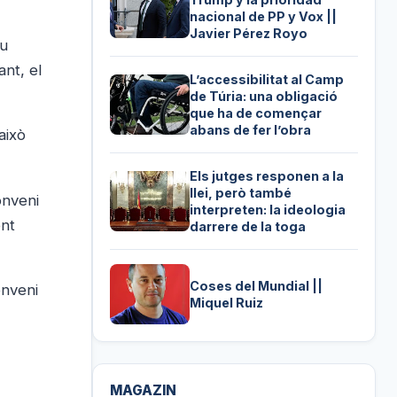
nacional de PP y Vox ||
Javier Pérez Royo
ou
nt, el
L’accessibilitat al Camp
de Túria: una obligació
que ha de començar
abans de fer l’obra
això
Els jutges responen a la
llei, però també
onveni
interpreten: la ideologia
ent
darrere de la toga
Coses del Mundial ||
onveni
Miquel Ruiz
MAGAZIN