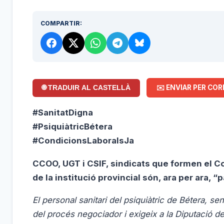
COMPARTIR:
✉️ ENVIAR PER COR
🌐 TRADUIR AL CASTELLÀ
#SanitatDigna
#PsiquiàtricBétera
#CondicionsLaboralsJa
CCOO, UGT i CSIF, sindicats que formen el 
de la institució provincial són, ara per ara, “
El personal sanitari del psiquiàtric de Bétera, 
del procés negociador i exigeix a la Diputació de