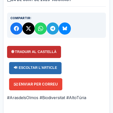
COMPARTIR:
🌐 TRADUIR AL CASTELLÀ
🔊 ESCOLTAR L'ARTICLE
✉️ ENVIAR PER CORREU
#ArasdelsOlmos #Biodiversitat #AltoTúria