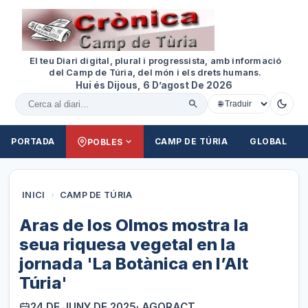
El teu Diari digital, plural i progressista, amb informació
del Camp de Túria, del món i els drets humans.
Hui és Dijous, 6 D’agost De 2026
Cercar al diari
PORTADA
CAMP DE TÚRIA
GLOBAL
POBLES
INICI
›
CAMP DE TÚRIA
Aras de los Olmos mostra la
seua riquesa vegetal en la
jornada 'La Botànica en l’Alt
Túria'
24 DE JUNY DE 2025
· AGORACT