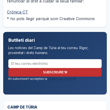
renunciar al dret a cuidar la seua família”.
Crónica CT
* ho pots llegir perquè som Creative Commons
Butlletí diari
Les notícies del Camp de Túria al teu correu. Rigor,
proximitat i drets humans.
Correu electrònic per al butlletí
SUBSCRIURE'M
En subscriure't acceptes la
política de privacitat
.
CAMP DE TÚRIA