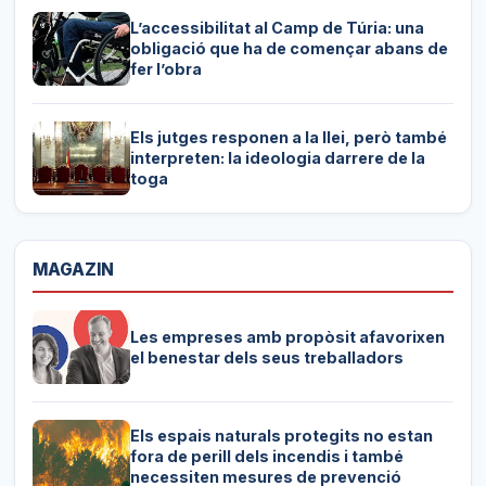
L’accessibilitat al Camp de Túria: una
obligació que ha de començar abans de
fer l’obra
Els jutges responen a la llei, però també
interpreten: la ideologia darrere de la
toga
MAGAZIN
Les empreses amb propòsit afavorixen
el benestar dels seus treballadors
Els espais naturals protegits no estan
fora de perill dels incendis i també
necessiten mesures de prevenció