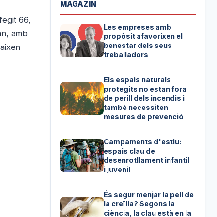
MAGAZIN
egit 66,
Les empreses amb
ran, amb
propòsit afavorixen el
benestar dels seus
baixen
treballadors
Els espais naturals
protegits no estan fora
de perill dels incendis i
també necessiten
mesures de prevenció
Campaments d'estiu:
espais clau de
desenrotllament infantil
i juvenil
És segur menjar la pell de
la creïlla? Segons la
ciència, la clau està en la