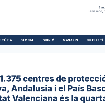
Sant
Benissanó, O
E TÚRIA
GLOBAL
OPINIÓ
MAGAZIN
BUTLLETÍ
.375 centres de protecci
, Andalusia i el País Basc
at Valenciana és la quart