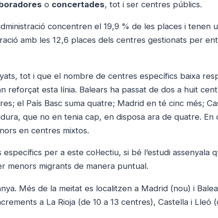
laboradores
o
concertades
, tot i ser centres públics.
administració concentren el 19,9 % de les places i tenen 
ació amb les 12,6 places dels centres gestionats per ent
ats, tot i que el nombre de centres específics baixa res
eforçat esta línia. Balears ha passat de dos a huit cent
res; el País Basc suma quatre; Madrid en té cinc més; Cas
adura, que no en tenia cap, en disposa ara de quatre. En 
nors en centres mixtos.
 específics per a este col·lectiu, si bé l’estudi assenyala 
 per menors migrants de manera puntual.
ya. Més de la meitat es localitzen a Madrid (nou) i Balea
crements a La Rioja (de 10 a 13 centres), Castella i Lleó 