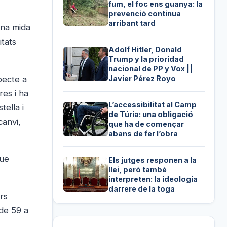
fum, el foc ens guanya: la
prevenció continua
arribant tard
una mida
itats
Adolf Hitler, Donald
Trump y la prioridad
nacional de PP y Vox ||
pecte a
Javier Pérez Royo
res i ha
L’accessibilitat al Camp
tella i
de Túria: una obligació
canvi,
que ha de començar
abans de fer l’obra
que
Els jutges responen a la
llei, però també
interpreten: la ideologia
darrere de la toga
rs
(de 59 a