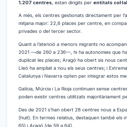
1.207 centres
, estan dirigits per
entitats col·
A més, els centres gestionats directament per l’
mitjana major: 22,6 places per centre, en compar
privades o del tercer sector.
Quant a l’atenció a menors migrants no acompany
2021 —de 260 a 236—, hi ha autonomies que han r
duplicat les places; Aragó ha obert sis nous cent
Lleó ha ampliat a nou els seus centres; i Extrem
Catalunya i Navarra opten per integrar estos me
Galícia, Múrcia i La Rioja continuen sense centres
poden existir centres utilitzats majoritàriament
Des de 2021 s’han obert 28 centres nous a Espan
(huit). En termes relatius, destaquen també els in
65) i Aragó (de 59 a 64).