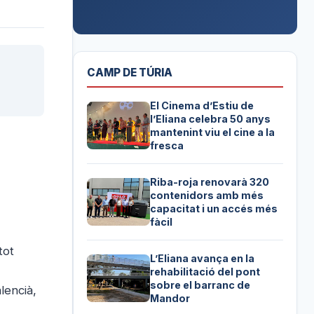
CAMP DE TÚRIA
El Cinema d’Estiu de
l’Eliana celebra 50 anys
mantenint viu el cine a la
fresca
Riba-roja renovarà 320
contenidors amb més
capacitat i un accés més
fàcil
tot
L’Eliana avança en la
rehabilitació del pont
sobre el barranc de
lencià,
Mandor