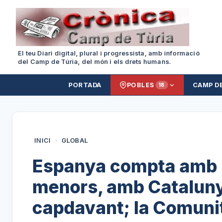
El teu Diari digital, plural i progressista, amb informació
del Camp de Túria, del món i els drets humans.
PORTADA
POBLES
CAMP D
18
INICI
›
GLOBAL
Espanya compta amb 1
menors, amb Catalunya
capdavant; la Comunit