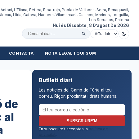
 Antoni, L'Eliana, Bétera, Riba-roja, Pobla de Vallbona, Serra, Benaguasil,
locau, Llíria, Gàtova, Nàquera, Vilamarxant, Casinos, Marines, Loriguilla,
Los Serranos, Paterna
Hui és Dissabte, 8 D’agost De 2026
Cercar al diari
CONTACTA
NOTA LEGAL I QUI SOM
Butlletí diari
Les notícies del Camp de Túria al teu
correu. Rigor, proximitat i drets humans.
ó de
Correu electrònic per al butlletí
 al
SUBSCRIURE'M
a
En subscriure't acceptes la
política de
privacitat
.