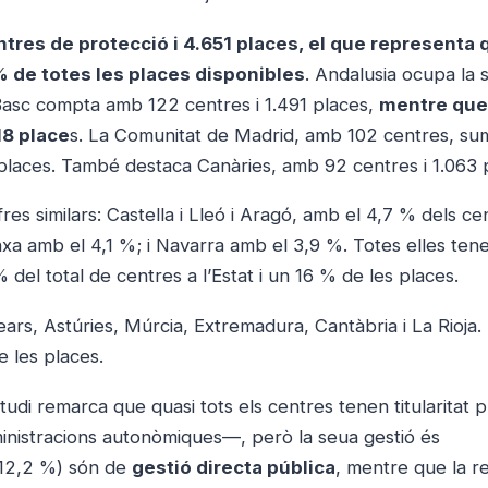
tres de protecció i 4.651 places, el que representa 
% de totes les places disponibles
. Andalusia ocupa la
 Basc compta amb 122 centres i 1.491 places,
mentre que
18 place
s. La Comunitat de Madrid, amb 102 centres, su
places. També destaca Canàries, amb 92 centres i 1.063 
es similars: Castella i Lleó i Aragó, amb el 4,7 % dels ce
xa amb el 4,1 %; i Navarra amb el 3,9 %. Totes elles ten
del total de centres a l’Estat i un 16 % de les places.
rs, Astúries, Múrcia, Extremadura, Cantàbria i La Rioja.
e les places.
’estudi remarca que quasi tots els centres tenen titularitat 
dministracions autonòmiques—, però la seua gestió és
 12,2 %) són de
gestió directa pública
, mentre que la re