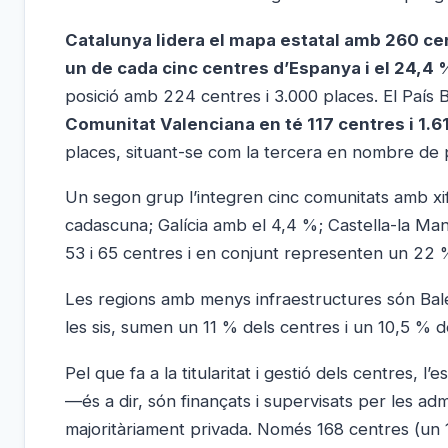
Catalunya lidera el mapa estatal amb 260 cen
un de cada cinc centres d’Espanya i el 24,4 
posició amb 224 centres i 3.000 places. El País
Comunitat Valenciana en té 117 centres i 1.6
places, situant-se com la tercera en nombre de 
Un segon grup l’integren cinc comunitats amb xifr
cadascuna; Galícia amb el 4,4 %; Castella-la Man
53 i 65 centres i en conjunt representen un 22 % 
Les regions amb menys infraestructures són Balea
les sis, sumen un 11 % dels centres i un 10,5 % d
Pel que fa a la titularitat i gestió dels centres, l
—és a dir, són finançats i supervisats per les a
majoritàriament privada. Només 168 centres (un