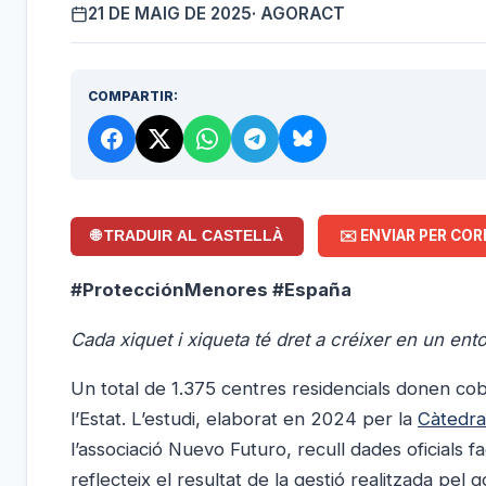
21 DE MAIG DE 2025
· AGORACT
COMPARTIR:
✉️ ENVIAR PER COR
🌐 TRADUIR AL CASTELLÀ
#ProtecciónMenores #España
Cada xiquet i xiqueta té dret a créixer en un ent
Un total de 1.375 centres residencials donen cob
l’Estat. L’estudi, elaborat en 2024 per la
Càtedra 
l’associació Nuevo Futuro, recull dades oficials f
reflecteix el resultat de la gestió realitzada pel g