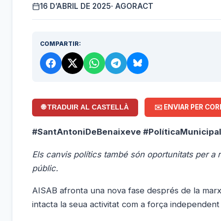
16 D’ABRIL DE 2025
· AGORACT
COMPARTIR:
✉️ ENVIAR PER COR
🌐 TRADUIR AL CASTELLÀ
#SantAntoniDeBenaixeve #PolíticaMunicipa
Els canvis polítics també són oportunitats per a 
públic.
AISAB afronta una nova fase després de la marxa
intacta la seua activitat com a força independent