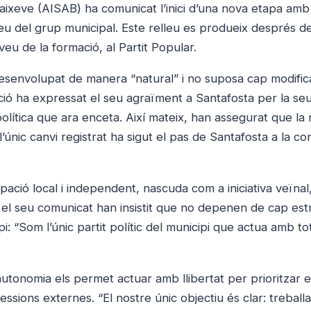
xeve (AISAB) ha comunicat l’inici d’una nova etapa amb 
 del grup municipal. Este relleu es produeix després de
eu de la formació, al Partit Popular.
desenvolupat de manera “natural” i no suposa cap modific
ació ha expressat el seu agraïment a Santafosta per la se
ia política que ara enceta. Així mateix, han assegurat que la
l’únic canvi registrat ha sigut el pas de Santafosta a la co
ció local i independent, nascuda com a iniciativa veïnal,
 el seu comunicat han insistit que no depenen de cap est
i: “Som l’únic partit polític del municipi que actua amb to
utonomia els permet actuar amb llibertat per prioritzar e
sions externes. “El nostre únic objectiu és clar: treballa