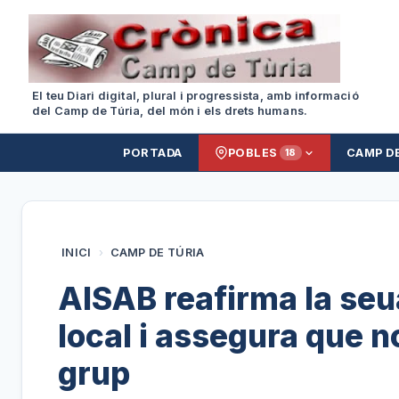
El teu Diari digital, plural i progressista, amb informació
del Camp de Túria, del món i els drets humans.
PORTADA
POBLES
CAMP D
18
INICI
›
CAMP DE TÚRIA
AISAB reafirma la seu
local i assegura que 
grup