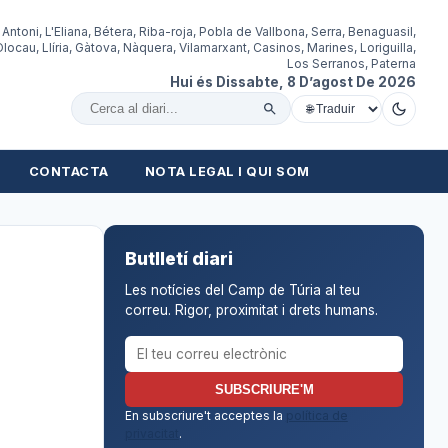
 Antoni, L'Eliana, Bétera, Riba-roja, Pobla de Vallbona, Serra, Benaguasil,
locau, Llíria, Gàtova, Nàquera, Vilamarxant, Casinos, Marines, Loriguilla,
Los Serranos, Paterna
Hui és Dissabte, 8 D’agost De 2026
Cercar al diari
CONTACTA
NOTA LEGAL I QUI SOM
Butlletí diari
Les notícies del Camp de Túria al teu
correu. Rigor, proximitat i drets humans.
Correu electrònic per al butlletí
SUBSCRIURE'M
En subscriure't acceptes la
política de
privacitat
.