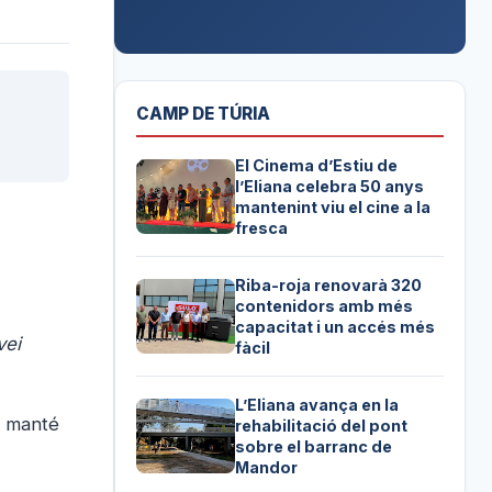
CAMP DE TÚRIA
El Cinema d’Estiu de
l’Eliana celebra 50 anys
mantenint viu el cine a la
fresca
Riba-roja renovarà 320
contenidors amb més
capacitat i un accés més
vei
fàcil
L’Eliana avança en la
ó manté
rehabilitació del pont
sobre el barranc de
Mandor