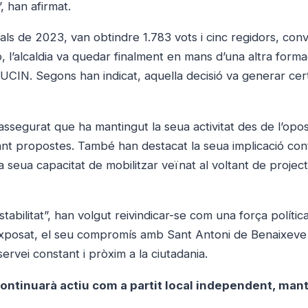
, han afirmat.
ls de 2023, van obtindre 1.783 vots i cinc regidors, conv
, l’alcaldia va quedar finalment en mans d’una altra forma
CIN. Segons han indicat, aquella decisió va generar cer
ssegurat que ha mantingut la seua activitat des de l’opos
tant propostes. També han destacat la seua implicació co
m la seua capacitat de mobilitzar veïnat al voltant de projec
abilitat”, han volgut reivindicar-se com una força políti
n exposat, el seu compromís amb Sant Antoni de Benaixev
servei constant i pròxim a la ciutadania.
ontinuarà actiu com a partit local independent, man