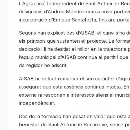
L’Agrupació Independent de Sant Antoni de Benai
designació d’Andrea Méndez com a nova portaveu
incorporació d’Enrique Santafosta, fins ara portav
Segons han explicat des d’AISAB, el canvi s’ha 
els principis que sustenten el projecte. La form
dedicació i li ha desitjat el millor en la trajectòr
l’equip municipal d’AISAB continua al partit i que 
de regidor no adscrit.
AISAB ha volgut remarcar el seu caràcter d’agrupa
assegurat que esta essència continua intacta. En
externa ni responen a interessos aliens al municip
independència”.
Des de la formació han posat en valor que esta a
benestar de Sant Antoni de Benaixeve, sense pres