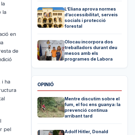
la
L’Eliana aprova normes
 la
d’accessibilitat, serveis
socials i protecció
forestal
ació en
Olocau incorpora dos
ua
treballadors durant deu
 resta de
mesos amb els
ndició
programes de Labora
 i ha
OPINIÓ
ructura
tal
Mentre discutim sobre el
fum, el foc ens guanya: la
prevenció continua
arribant tard
l
r pel
Adolf Hitler, Donald