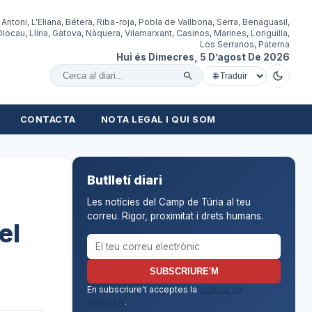
 Antoni, L'Eliana, Bétera, Riba-roja, Pobla de Vallbona, Serra, Benaguasil,
locau, Llíria, Gàtova, Nàquera, Vilamarxant, Casinos, Marines, Loriguilla,
Los Serranos, Paterna
Hui és Dimecres, 5 D’agost De 2026
Cercar al diari
CONTACTA
NOTA LEGAL I QUI SOM
Butlletí diari
Les notícies del Camp de Túria al teu
correu. Rigor, proximitat i drets humans.
el
Correu electrònic per al butlletí
SUBSCRIURE'M
En subscriure't acceptes la
política de
privacitat
.