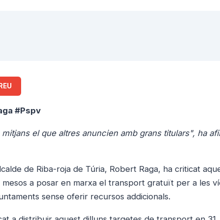
REU
aga #Pspv
mitjans el que altres anuncien amb grans titulars", ha af
alcalde de Riba-roja de Túria, Robert Raga, ha criticat aqu
re mesos a posar en marxa el transport gratuït per a les v
ajuntaments sense oferir recursos addicionals.
 a distribuir aquest dilluns targetes de transport en 31