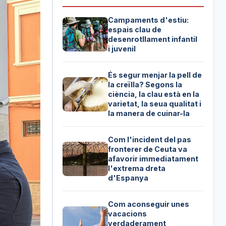
Campaments d'estiu:
espais clau de
desenrotllament infantil
i juvenil
És segur menjar la pell de
la creïlla? Segons la
ciència, la clau està en la
varietat, la seua qualitat i
la manera de cuinar-la
Com l'incident del pas
fronterer de Ceuta va
afavorir immediatament
l'extrema dreta
d'Espanya
Com aconseguir unes
vacacions
verdaderament