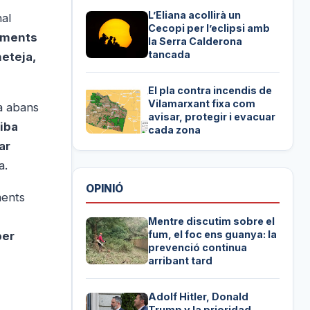
L’Eliana acollirà un
nal
Cecopi per l’eclipsi amb
taments
la Serra Calderona
tancada
eteja,
El pla contra incendis de
Vilamarxant fixa com
a abans
avisar, protegir i evacuar
iba
cada zona
ar
a.
OPINIÓ
ments
Mentre discutim sobre el
fum, el foc ens guanya: la
per
prevenció continua
arribant tard
Adolf Hitler, Donald
Trump y la prioridad