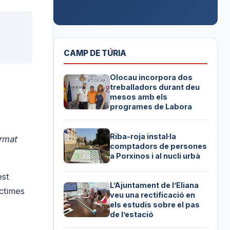
CAMP DE TÚRIA
Olocau incorpora dos
treballadors durant deu
mesos amb els
programes de Labora
Riba-roja instal·la
irmat
comptadors de persones
a Porxinos i al nucli urbà
est
L’Ajuntament de l’Eliana
íctimes
veu una rectificació en
els estudis sobre el pas
de l’estació