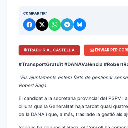
COMPARTIR:
✉️ ENVIAR PER COR
🌐 TRADUIR AL CASTELLÀ
#TransportGratuït #DANAValència #RobertR
"Els ajuntaments estem farts de gestionar sense 
Robert Raga.
El candidat a la secretaria provincial del PSPV i 
dilluns que la Generalitat haja tardat quasi quat
de la DANA i que, a més, trasllade la gestió als 
Segons ha denunciat Raga, el Consell ha començat