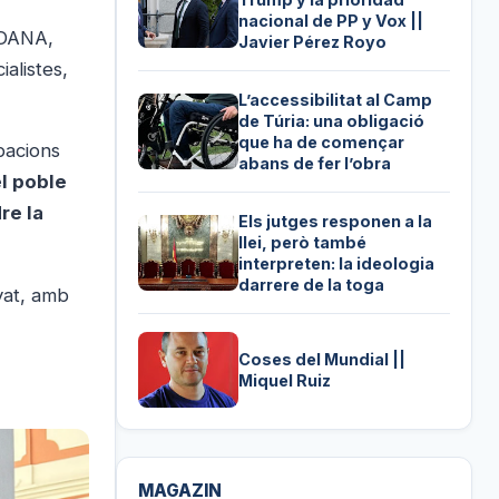
nacional de PP y Vox ||
a DANA,
Javier Pérez Royo
alistes,
L’accessibilitat al Camp
de Túria: una obligació
que ha de començar
pacions
abans de fer l’obra
l poble
re la
Els jutges responen a la
llei, però també
interpreten: la ideologia
darrere de la toga
yat, amb
Coses del Mundial ||
Miquel Ruiz
MAGAZIN