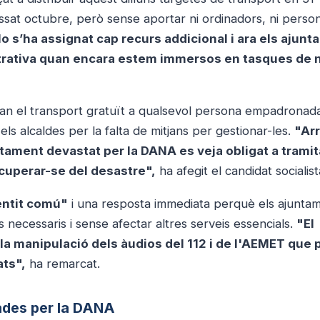
ssat octubre, però sense aportar ni ordinadors, ni perso
o s’ha assignat cap recurs addicional i ara els ajun
rativa quan encara estem immersos en tasques de n
ran el transport gratuït a qualsevol persona empadronad
s alcaldes per la falta de mitjans per gestionar-les.
"Arr
tament devastat per la DANA es veja obligat a tramit
cuperar-se del desastre",
ha afegit el candidat socialist
entit comú"
i una resposta immediata perquè els ajunta
necessaris i sense afectar altres serveis essencials.
"El
 manipulació dels àudios del 112 i de l'AEMET que 
ats",
ha remarcat.
ades per la DANA