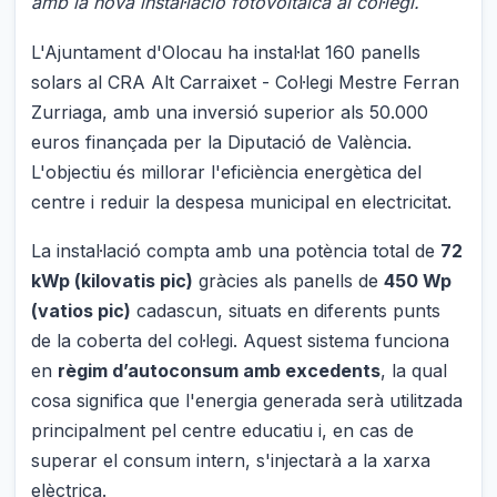
amb la nova instal·lació fotovoltaica al col·legi.
L'Ajuntament d'Olocau ha instal·lat 160 panells
solars al CRA Alt Carraixet - Col·legi Mestre Ferran
Zurriaga, amb una inversió superior als 50.000
euros finançada per la Diputació de València.
L'objectiu és millorar l'eficiència energètica del
centre i reduir la despesa municipal en electricitat.
La instal·lació compta amb una potència total de
72
kWp (kilovatis pic)
gràcies als panells de
450 Wp
(vatios pic)
cadascun, situats en diferents punts
de la coberta del col·legi. Aquest sistema funciona
en
règim d’autoconsum amb excedents
, la qual
cosa significa que l'energia generada serà utilitzada
principalment pel centre educatiu i, en cas de
superar el consum intern, s'injectarà a la xarxa
elèctrica.