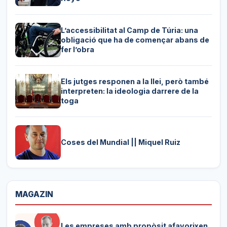
L’accessibilitat al Camp de Túria: una
obligació que ha de començar abans de
fer l’obra
Els jutges responen a la llei, però també
interpreten: la ideologia darrere de la
toga
Coses del Mundial || Miquel Ruiz
MAGAZIN
Les empreses amb propòsit afavorixen