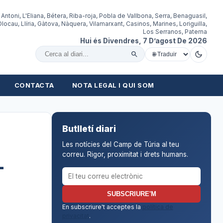
 Antoni, L'Eliana, Bétera, Riba-roja, Pobla de Vallbona, Serra, Benaguasil,
locau, Llíria, Gàtova, Nàquera, Vilamarxant, Casinos, Marines, Loriguilla,
Los Serranos, Paterna
Hui és Divendres, 7 D’agost De 2026
Cercar al diari
CONTACTA
NOTA LEGAL I QUI SOM
Butlletí diari
Les notícies del Camp de Túria al teu
correu. Rigor, proximitat i drets humans.
–
Correu electrònic per al butlletí
SUBSCRIURE'M
En subscriure't acceptes la
política de
privacitat
.