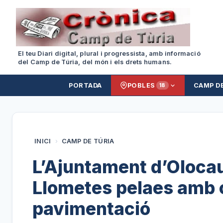
El teu Diari digital, plural i progressista, amb informació
del Camp de Túria, del món i els drets humans.
PORTADA
POBLES
CAMP D
18
INICI
›
CAMP DE TÚRIA
L’Ajuntament d’Olocau
Llometes pelaes amb 
pavimentació