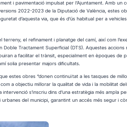
ment i pavimentació impulsat per l’Ajuntament. Amb un co
Inversions 2022-2023 de la Diputació de València, estes o
eguretat d’aquesta via, que és d’ús habitual per a vehicles 
l terreny, el refinament i planatge del camí, així com l’ex
ant un Doble Tractament Superficial (DTS). Aquestes accions 
buiran a facilitar el trànsit, especialment en èpoques de p
í solia presentar majors dificultats.
que estes obres “donen continuïtat a les tasques de mill
m a objectiu millorar la qualitat de vida i la mobilitat del
 intervenció s’inscriu dins d’una estratègia més ampla pe
s i urbanes del municipi, garantint un accés més segur i c