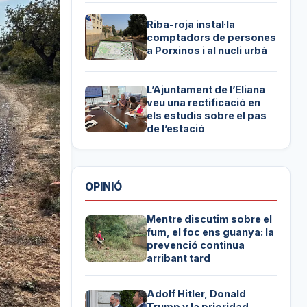
Riba-roja instal·la
comptadors de persones
a Porxinos i al nucli urbà
L’Ajuntament de l’Eliana
veu una rectificació en
els estudis sobre el pas
de l’estació
OPINIÓ
Mentre discutim sobre el
fum, el foc ens guanya: la
prevenció continua
arribant tard
Adolf Hitler, Donald
Trump y la prioridad