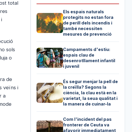
st total
bres
Els espais naturals
protegits no estan fora
i
de perill dels incendis i
també necessiten
mesures de prevenció
ecució
no sols
Campaments d'estiu:
espais clau de
luja o
desenrotllament infantil
i juvenil
ora de
És segur menjar la pell de
la creïlla? Segons la
s veïns i
ciència, la clau està en la
r a
varietat, la seua qualitat i
òmode
la manera de cuinar-la
Com l'incident del pas
fronterer de Ceuta va
afavorir immediatament