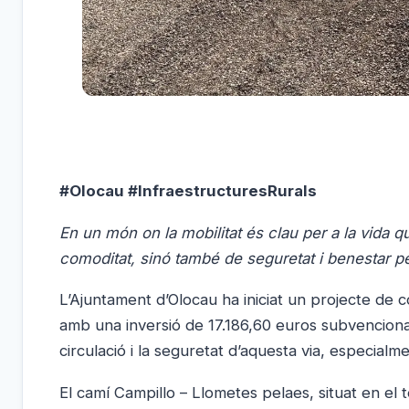
#Olocau #InfraestructuresRurals
En un món on la mobilitat és clau per a la vida q
comoditat, sinó també de seguretat i benestar pe
L’Ajuntament d’Olocau ha iniciat un projecte de 
amb una inversió de 17.186,60 euros subvencionad
circulació i la seguretat d’aquesta via, especia
El camí Campillo – Llometes pelaes, situat en el