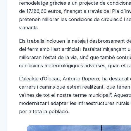
remodelatge gràcies a un projecte de condiciona
de 17.186,60 euros, finançat a través del Pla d’
pretenen millorar les condicions de circulació i s
vianants.
Els treballs inclouen la neteja i desbrossament de
del ferm amb llast artificial i l’asfaltat mitjanç
milloraran l’estat de la via, sinó que també contri
condicions meteorològiques adverses, quan el cam
L’alcalde d’Olocau, Antonio Ropero, ha destacat 
carrers i camins que estem realitzant, que tenen co
veïnes de tot el nostre terme municipal”. Aquesta
modernitzar i adaptar les infraestructures rural
per a tota la població.