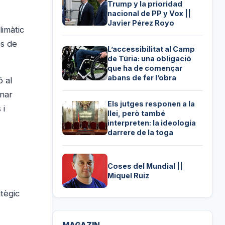
Trump y la prioridad
nacional de PP y Vox ||
Javier Pérez Royo
limàtic
es de
L’accessibilitat al Camp
de Túria: una obligació
que ha de començar
abans de fer l’obra
ó al
onar
Els jutges responen a la
 i
llei, però també
interpreten: la ideologia
darrere de la toga
Coses del Mundial ||
Miquel Ruiz
tègic