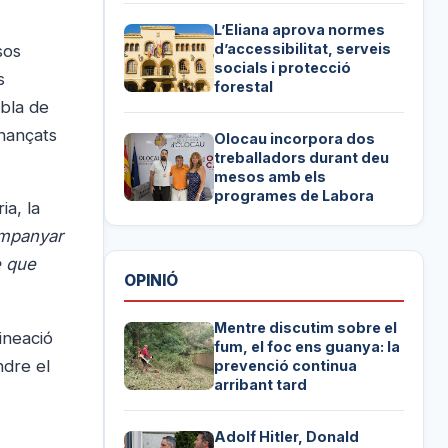
L’Eliana aprova normes
d’accessibilitat, serveis
sos
socials i protecció
s
forestal
obla de
inançats
Olocau incorpora dos
treballadors durant deu
mesos amb els
programes de Labora
ia, la
ompanyar
e que
OPINIÓ
Mentre discutim sobre el
ineació
fum, el foc ens guanya: la
ndre el
prevenció continua
arribant tard
Adolf Hitler, Donald