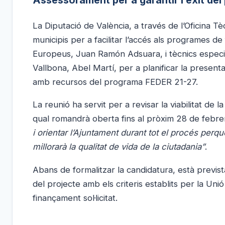
Assessorament per a garantir l’èxit del
La Diputació de València, a través de l’Oficina 
municipis per a facilitar l’accés als programes d
Europeus, Juan Ramón Adsuara, i tècnics especial
Vallbona, Abel Martí, per a planificar la present
amb recursos del programa FEDER 21-27.
La reunió ha servit per a revisar la viabilitat de la
qual romandrà oberta fins al pròxim 28 de febre
i orientar l’Ajuntament durant tot el procés perqu
millorarà la qualitat de vida de la ciutadania”
.
Abans de formalitzar la candidatura, està previst
del projecte amb els criteris establits per la Un
finançament sol·licitat.