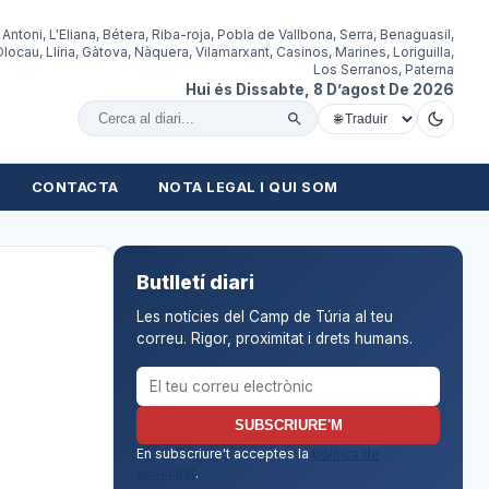
 Antoni, L'Eliana, Bétera, Riba-roja, Pobla de Vallbona, Serra, Benaguasil,
locau, Llíria, Gàtova, Nàquera, Vilamarxant, Casinos, Marines, Loriguilla,
Los Serranos, Paterna
Hui és Dissabte, 8 D’agost De 2026
Cercar al diari
CONTACTA
NOTA LEGAL I QUI SOM
Butlletí diari
Les notícies del Camp de Túria al teu
correu. Rigor, proximitat i drets humans.
Correu electrònic per al butlletí
SUBSCRIURE'M
En subscriure't acceptes la
política de
privacitat
.