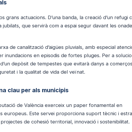
als
s grans actuacions. D’una banda, la creació d’un refugi c
 a jubilats, que servirà com a espai segur davant les onad
rxa de canalització d’aigües pluvials, amb especial atenci
r inundacions en episodis de fortes pluges. Per a soluci
ó d’un depòsit de tempestes que evitarà danys a comerços
guretat i la qualitat de vida del veïnat.
na clau per als municipis
iputació de València exerceix un paper fonamental en
s europeus. Este servei proporciona suport tècnic i estra
projectes de cohesió territorial, innovació i sostenibilitat.