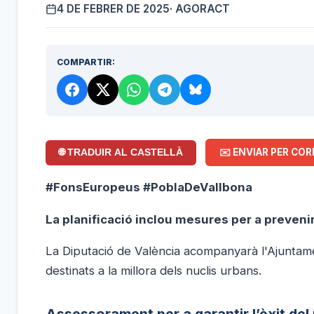
4 DE FEBRER DE 2025
· AGORACT
COMPARTIR:
✉️ ENVIAR PER COR
🌐 TRADUIR AL CASTELLÀ
#FonsEuropeus #PoblaDeVallbona
La planificació inclou mesures per a prevenir
La Diputació de València acompanyarà l'Ajuntame
destinats a la millora dels nuclis urbans.