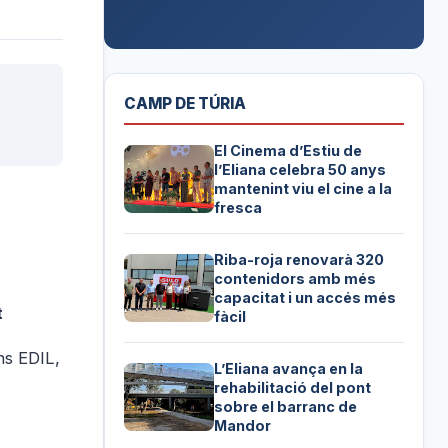
CAMP DE TÚRIA
El Cinema d’Estiu de
l’Eliana celebra 50 anys
mantenint viu el cine a la
fresca
Riba-roja renovarà 320
contenidors amb més
capacitat i un accés més
t
fàcil
ns EDIL,
L’Eliana avança en la
rehabilitació del pont
sobre el barranc de
Mandor