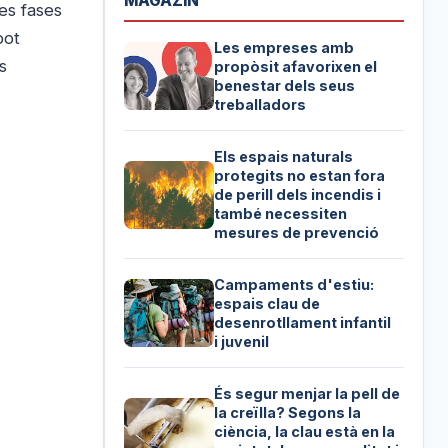
MAGAZIN
les fases
pot
Les empreses amb
s
propòsit afavorixen el
benestar dels seus
treballadors
Els espais naturals
protegits no estan fora
de perill dels incendis i
també necessiten
mesures de prevenció
Campaments d'estiu:
espais clau de
desenrotllament infantil
i juvenil
És segur menjar la pell de
la creïlla? Segons la
ciència, la clau està en la