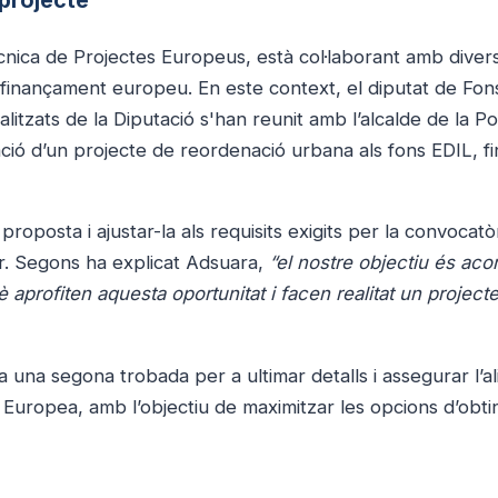
 projecte
Tècnica de Projectes Europeus, està col·laborant amb diver
e finançament europeu. En este context, el diputat de Fon
itzats de la Diputació s'han reunit amb l’alcalde de la P
ació d’un projecte de reordenació urbana als fons EDIL, f
 proposta i ajustar-la als requisits exigits per la convocatòr
r. Segons ha explicat Adsuara,
“el nostre objectiu és ac
è aprofiten aquesta oportunitat i facen realitat un project
a una segona trobada per a ultimar detalls i assegurar l’al
ió Europea, amb l’objectiu de maximitzar les opcions d’obti