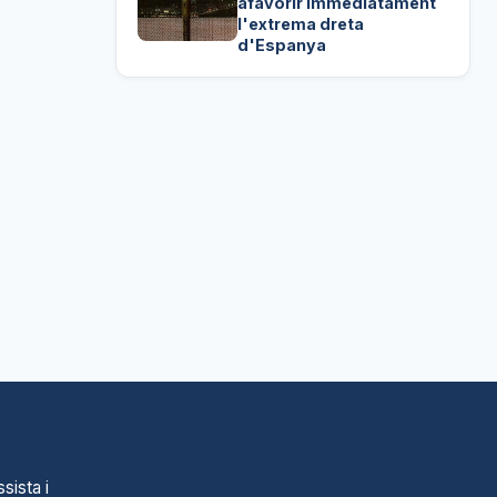
afavorir immediatament
l'extrema dreta
d'Espanya
sista i