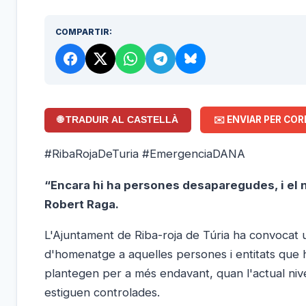
COMPARTIR:
✉️ ENVIAR PER COR
🌐 TRADUIR AL CASTELLÀ
#RibaRojaDeTuria #EmergenciaDANA
“Encara hi ha persones desaparegudes, i el n
Robert Raga.
L'Ajuntament de Riba-roja de Túria ha convocat u
d'homenatge a aquelles persones i entitats que 
plantegen per a més endavant, quan l'actual nivel
estiguen controlades.