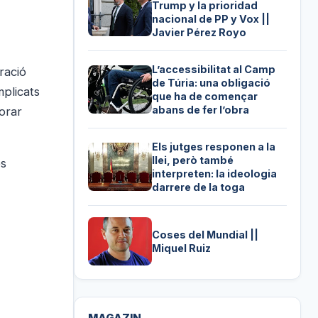
Trump y la prioridad
nacional de PP y Vox ||
Javier Pérez Royo
L’accessibilitat al Camp
ració
de Túria: una obligació
mplicats
que ha de començar
abans de fer l’obra
orar
Els jutges responen a la
llei, però també
es
interpreten: la ideologia
darrere de la toga
Coses del Mundial ||
Miquel Ruiz