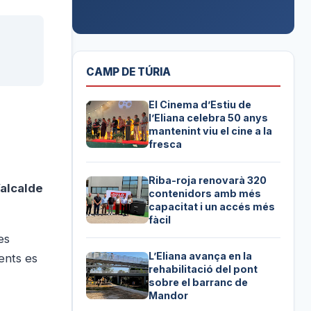
CAMP DE TÚRIA
El Cinema d’Estiu de
l’Eliana celebra 50 anys
mantenint viu el cine a la
fresca
Riba-roja renovarà 320
’alcalde
contenidors amb més
capacitat i un accés més
fàcil
es
L’Eliana avança en la
ents es
rehabilitació del pont
sobre el barranc de
Mandor