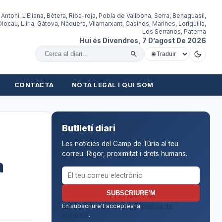
 Antoni, L'Eliana, Bétera, Riba-roja, Pobla de Vallbona, Serra, Benaguasil,
locau, Llíria, Gàtova, Nàquera, Vilamarxant, Casinos, Marines, Loriguilla,
Los Serranos, Paterna
Hui és Divendres, 7 D’agost De 2026
Cercar al diari
CONTACTA
NOTA LEGAL I QUI SOM
Butlletí diari
Les notícies del Camp de Túria al teu
correu. Rigor, proximitat i drets humans.
a
Correu electrònic per al butlletí
SUBSCRIURE'M
En subscriure't acceptes la
política de
privacitat
.