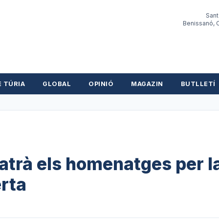
Sant
Benissanó, O
E TÚRIA
GLOBAL
OPINIÓ
MAGAZIN
BUTLLETÍ
batrà els homenatges per l
rta