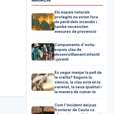
MAGAZIN
Els espais naturals
protegits no estan fora
de perill dels incendis i
també necessiten
mesures de prevenció
Campaments d'estiu:
espais clau de
desenrotllament infantil
i juvenil
És segur menjar la pell de
la creïlla? Segons la
ciència, la clau està en la
varietat, la seua qualitat i
la manera de cuinar-la
Com l'incident del pas
fronterer de Ceuta va