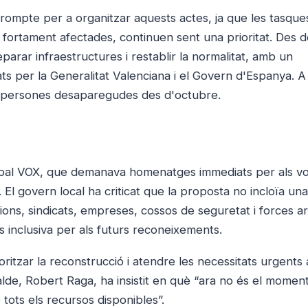
rompte per a organitzar aquests actes, ja que les tasque
 fortament afectades, continuen sent una prioritat. Des de 
parar infraestructures i restablir la normalitat, amb un
ts per la Generalitat Valenciana i el Govern d'Espanya. A
s persones desaparegudes des d'octubre.
icipal VOX, que demanava homenatges immediats per als vo
t. El govern local ha criticat que la proposta no incloïa u
cions, sindicats, empreses, cossos de seguretat i forces 
 inclusiva per als futurs reconeixements.
ioritzar la reconstrucció i atendre les necessitats urgents
alde, Robert Raga, ha insistit en què “ara no és el moment
tots els recursos disponibles”.