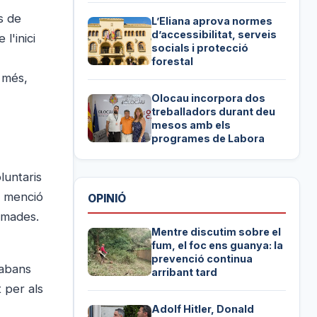
s de
L’Eliana aprova normes
d’accessibilitat, serveis
l'inici
socials i protecció
forestal
 més,
Olocau incorpora dos
treballadors durant deu
mesos amb els
programes de Labora
luntaris
na menció
OPINIÓ
armades.
Mentre discutim sobre el
fum, el foc ens guanya: la
prevenció continua
 abans
arribant tard
 per als
Adolf Hitler, Donald