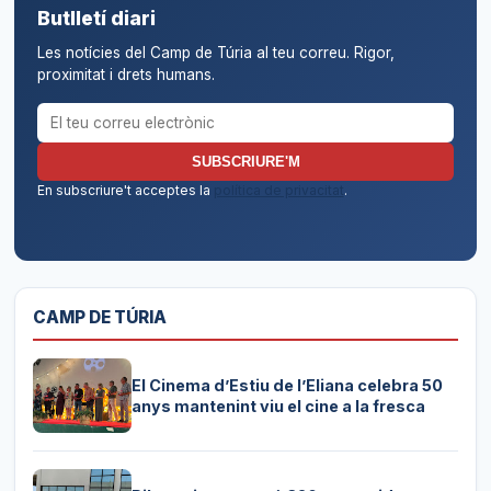
Butlletí diari
Les notícies del Camp de Túria al teu correu. Rigor,
proximitat i drets humans.
Correu electrònic per al butlletí
SUBSCRIURE'M
En subscriure't acceptes la
política de privacitat
.
CAMP DE TÚRIA
El Cinema d’Estiu de l’Eliana celebra 50
anys mantenint viu el cine a la fresca