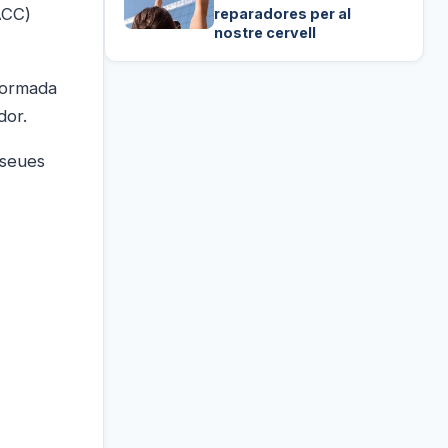
(ACC)
reparadores per al
nostre cervell
 formada
dor.
 seues