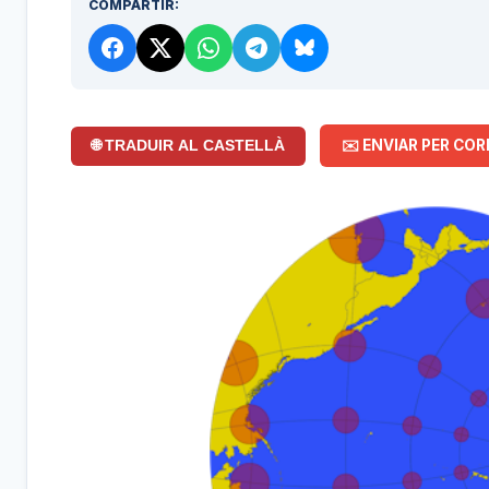
COMPARTIR:
✉️ ENVIAR PER COR
🌐 TRADUIR AL CASTELLÀ