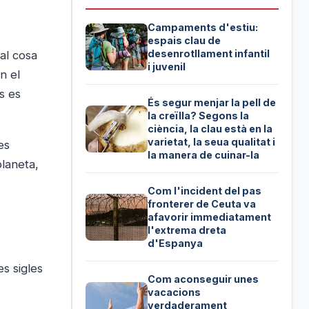
Campaments d'estiu:
espais clau de
desenrotllament infantil
ual cosa
i juvenil
n el
s es
És segur menjar la pell de
la creïlla? Segons la
ciència, la clau està en la
varietat, la seua qualitat i
es
la manera de cuinar-la
planeta,
Com l'incident del pas
fronterer de Ceuta va
afavorir immediatament
l'extrema dreta
d'Espanya
s sigles
Com aconseguir unes
vacacions
verdaderament