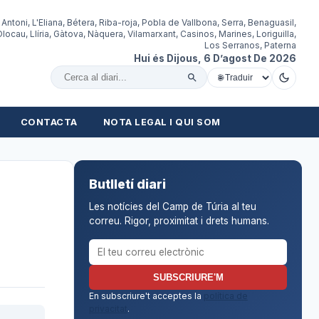
 Antoni, L'Eliana, Bétera, Riba-roja, Pobla de Vallbona, Serra, Benaguasil,
locau, Llíria, Gàtova, Nàquera, Vilamarxant, Casinos, Marines, Loriguilla,
Los Serranos, Paterna
Hui és Dijous, 6 D’agost De 2026
Cercar al diari
CONTACTA
NOTA LEGAL I QUI SOM
Butlletí diari
Les notícies del Camp de Túria al teu
correu. Rigor, proximitat i drets humans.
Correu electrònic per al butlletí
SUBSCRIURE'M
En subscriure't acceptes la
política de
privacitat
.