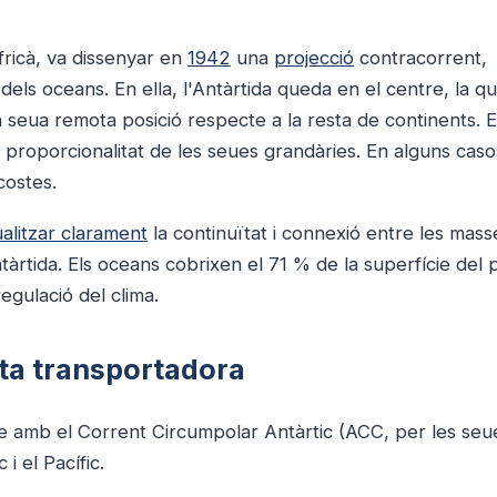
fricà, va dissenyar en
1942
una
projecció
contracorrent,
 dels oceans. En ella, l'Antàrtida queda en el centre, la q
 seua remota posició respecte a la resta de continents. E
 proporcionalitat de les seues grandàries. En alguns caso
costes.
ualitzar clarament
la continuïtat i connexió entre les mass
tàrtida. Els oceans cobrixen el 71 % de la superfície del 
egulació del clima.
nta transportadora
ue amb el Corrent Circumpolar Antàrtic (ACC, per les seue
 i el Pacífic.