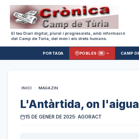
El teu Diari digital, plural i progressista, amb informació
del Camp de Túria, del món i els drets humans.
PORTADA
POBLES
CAMP D
18
INICI
›
MAGAZIN
L'Antàrtida, on l'aigu
15 DE GENER DE 2025
· AGORACT