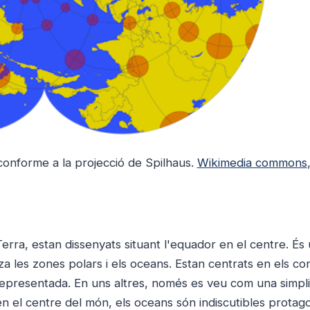
conforme a la projecció de Spilhaus.
Wikimedia commons
Terra, estan dissenyats situant l'equador en el centre. És
za les zones polars i els oceans. Estan centrats en els co
da representada. En uns altres, només es veu com una simpli
a en el centre del món, els oceans són indiscutibles protago