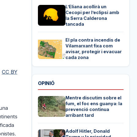
L’Eliana acollirà un
Cecopi per l’eclipsi amb
la Serra Calderona
tancada
El pla contra incendis de
Vilamarxant fixa com
avisar, protegir i evacuar
cada zona
,
CC BY
OPINIÓ
Mentre discutim sobre el
fum, el foc ens guanya: la
 una
prevenció continua
arribant tard
ntinents
ficada
Adolf Hitler, Donald
nistes.
Trump y la prioridad