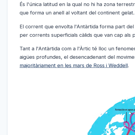
És l'única latitud en la qual no hi ha zona terres
que forma un anell al voltant del continent gelat.
El corrent que envolta l'Antàrtida forma part de
per corrents superficials càlids que van cap als
Tant a l'Antàrtida com a l'Àrtic té lloc un fenome
aigües profundes, el desencadenant del moviment
majoritàriament en les mars de Ross i Weddell
.