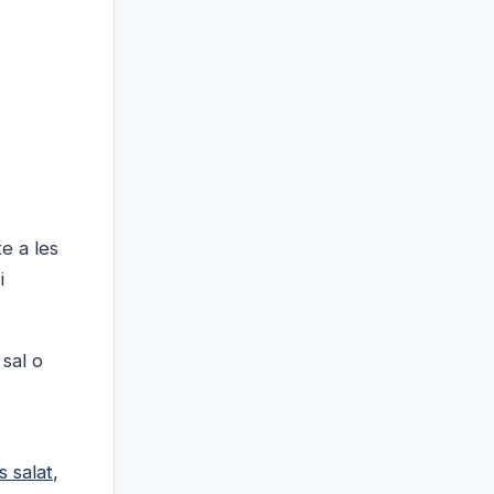
e a les
i
sal o
s salat
,