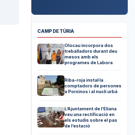
CAMP DE TÚRIA
Olocau incorpora dos
treballadors durant deu
mesos amb els
programes de Labora
Riba-roja instal·la
comptadors de persones
a Porxinos i al nucli urbà
L’Ajuntament de l’Eliana
veu una rectificació en
els estudis sobre el pas
de l’estació