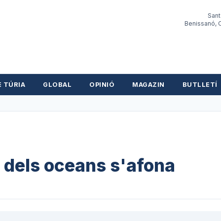
Sant
Benissanó, O
E TÚRIA
GLOBAL
OPINIÓ
MAGAZIN
BUTLLETÍ
a dels oceans s'afona