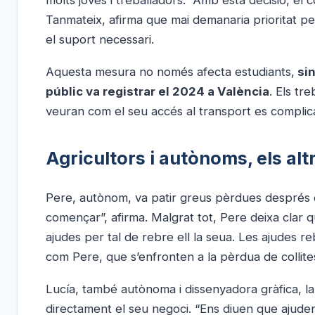
molts joves i treballadors. “Amb esta decisió, el 
Tanmateix, afirma que mai demanaria prioritat per 
el suport necessari.
Aquesta mesura no només afecta estudiants,
sin
públic va registrar el 2024 a València
. Els tr
veuran com el seu accés al transport es complic
Agricultors i autònoms, els al
Pere, autònom, va patir greus pèrdues després 
començar”, afirma. Malgrat tot, Pere deixa clar 
ajudes per tal de rebre ell la seua. Les ajudes 
com Pere, que s’enfronten a la pèrdua de collites
Lucía, també autònoma i dissenyadora gràfica, la
directament el seu negoci. “Ens diuen que aju