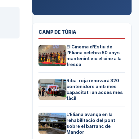
CAMP DE TÚRIA
El Cinema d’Estiu de
l’Eliana celebra 50 anys
mantenint viu el cine a la
fresca
Riba-roja renovarà 320
contenidors amb més
capacitat i un accés més
fàcil
L’Eliana avança en la
rehabilitació del pont
sobre el barranc de
Mandor