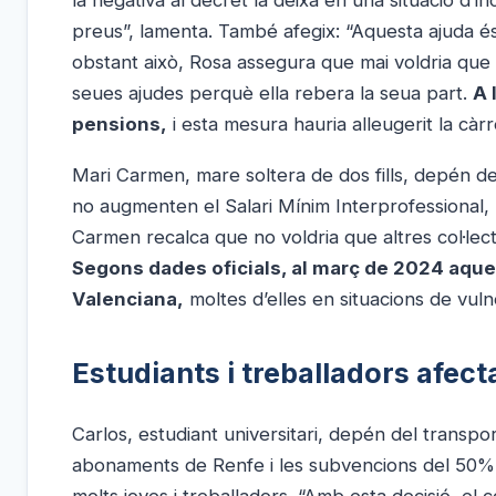
preus”, lamenta. També afegix: “Aquesta ajuda és
obstant això, Rosa assegura que mai voldria que
seues ajudes perquè ella rebera la seua part.
A 
pensions,
i esta mesura hauria alleugerit la cà
Mari Carmen, mare soltera de dos fills, depén de 
no augmenten el Salari Mínim Interprofessional, n
Carmen recalca que no voldria que altres col·lec
Segons dades oficials, al març de 2024 aque
Valenciana,
moltes d’elles en situacions de vuln
Estudiants i treballadors afect
Carlos, estudiant universitari, depén del transport
abonaments de Renfe i les subvencions del 50% 