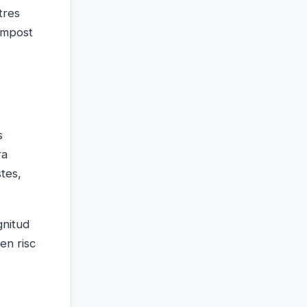
tres
ompost
s
ra
stes,
gnitud
en risc