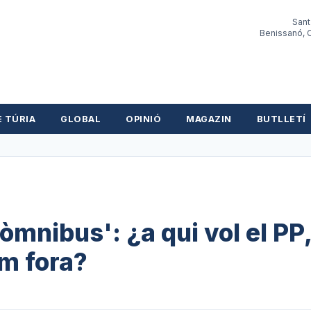
Sant
Benissanó, O
E TÚRIA
GLOBAL
OPINIÓ
MAGAZIN
BUTLLETÍ
òmnibus': ¿a qui vol el PP,
m fora?