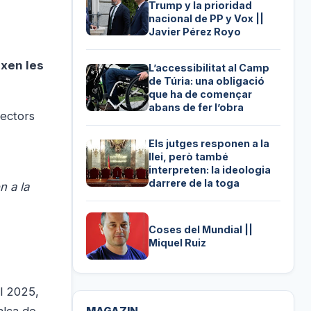
Trump y la prioridad
nacional de PP y Vox ||
Javier Pérez Royo
ixen les
L’accessibilitat al Camp
de Túria: una obligació
que ha de començar
abans de fer l’obra
sectors
Els jutges responen a la
llei, però també
interpreten: la ideologia
darrere de la toga
n a la
Coses del Mundial ||
Miquel Ruiz
l 2025,
alça de