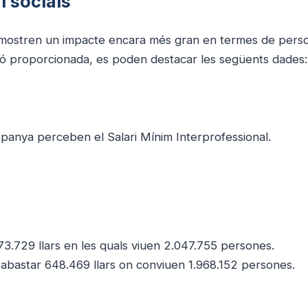
i socials
fres mostren un impacte encara més gran en termes de pers
ció proporcionada, es poden destacar les següents dades:
panya perceben el Salari Mínim Interprofessional.
3.729 llars en les quals viuen 2.047.755 persones.
abastar 648.469 llars on conviuen 1.968.152 persones.