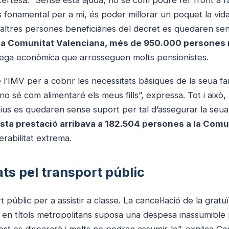
 fonamental per a mi, és poder millorar un poquet la vida
 altres persones beneficiàries del decret es quedaren sen
la Comunitat Valenciana, més de 950.000 persones
rrega econòmica que arrosseguen molts pensionistes.
l’IMV per a cobrir les necessitats bàsiques de la seua famí
o sé com alimentaré els meus fills”, expressa. Tot i això,
tius es quedaren sense suport per tal d’assegurar la seua
sta prestació arribava a 182.504 persones a la Comu
erabilitat extrema.
ats pel transport públic
 públic per a assistir a classe. La cancel·lació de la gratuï
en títols metropolitans suposa una despesa inassumible 