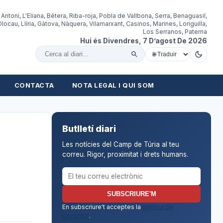
 Antoni, L'Eliana, Bétera, Riba-roja, Pobla de Vallbona, Serra, Benaguasil,
locau, Llíria, Gàtova, Nàquera, Vilamarxant, Casinos, Marines, Loriguilla,
Los Serranos, Paterna
Hui és Divendres, 7 D’agost De 2026
Cercar al diari
CONTACTA
NOTA LEGAL I QUI SOM
Butlletí diari
Les notícies del Camp de Túria al teu
correu. Rigor, proximitat i drets humans.
Correu electrònic per al butlletí
SUBSCRIURE'M
En subscriure't acceptes la
política de
privacitat
.