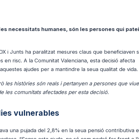
les necessitats humanes, són les persones qui pate
OX i Junts ha paralitzat mesures claus que beneficiaven 
s en risc. A la Comunitat Valenciana, esta decisió afecta
questes ajudes per a mantindre la seua qualitat de vida.
però les històries són reals i pertanyen a persones que viue
e les comunitats afectades per esta decisió.
lies vulnerables
va una pujada del 2,8% en la seua pensió contributiva e
ncertesa. “Sense esta ajuda, no sé com podré fer front a l’