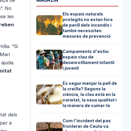
MAGAZIN
”. No
Els espais naturals
se les
protegits no estan fora
 reben
de perill dels incendis i
també necessiten
mesures de prevenció
lia. “Si
Campaments d'estiu:
 Mari
espais clau de
 ajuda.
desenrotllament infantil
i juvenil
nitat
És segur menjar la pell de
la creïlla? Segons la
ciència, la clau està en la
varietat, la seua qualitat i
la manera de cuinar-la
tat dels
Com l'incident del pas
per a
fronterer de Ceuta va