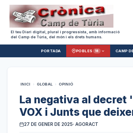
El teu Diari digital, plural i progressista, amb informació
del Camp de Túria, del món i els drets humans.
PORTADA
POBLES
CAMP D
18
INICI
›
GLOBAL
›
OPINIÓ
La negativa al decret '
VOX i Junts que deixe
27 DE GENER DE 2025
· AGORACT