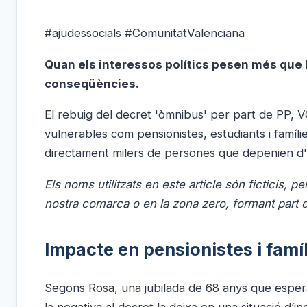
#ajudessocials #ComunitatValenciana
Quan els interessos polítics pesen més que 
conseqüències.
El rebuig del decret 'òmnibus' per part de PP, V
vulnerables com pensionistes, estudiants i famílie
directament milers de persones que depenien d'a
Els noms utilitzats en este article són ficticis, 
nostra comarca o en la zona zero, formant part d
Impacte en pensionistes i famí
Segons Rosa, una jubilada de 68 anys que espera
la negativa al decret la deixa en una situació d’i