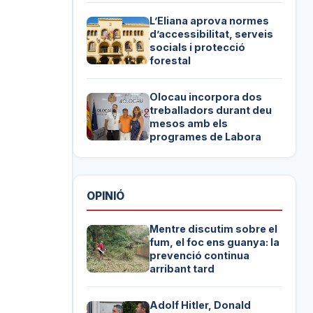
L’Eliana aprova normes
d’accessibilitat, serveis
socials i protecció
forestal
Olocau incorpora dos
treballadors durant deu
mesos amb els
programes de Labora
OPINIÓ
Mentre discutim sobre el
fum, el foc ens guanya: la
prevenció continua
arribant tard
Adolf Hitler, Donald