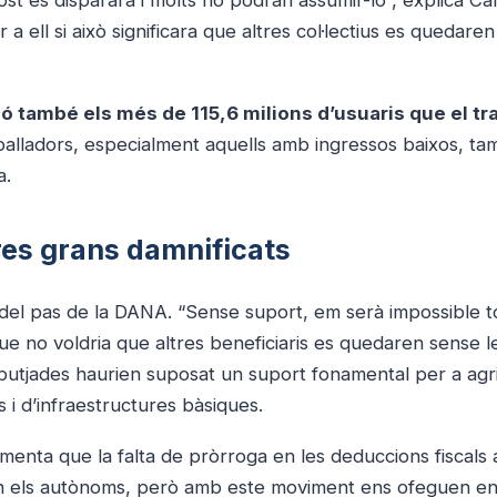
cost es dispararà i molts no podran assumir-lo”, explica Car
a ell si això significara que altres col·lectius es quedare
ó també els més de 115,6 milions d’usuaris que el tr
eballadors, especialment aquells amb ingressos baixos, t
a.
tres grans damnificats
del pas de la DANA. “Sense suport, em serà impossible t
que no voldria que altres beneficiaris es quedaren sense 
rebutjades haurien suposat un suport fonamental per a agr
 i d’infraestructures bàsiques.
menta que la falta de pròrroga en les deduccions fiscals 
den els autònoms, però amb este moviment ens ofeguen e