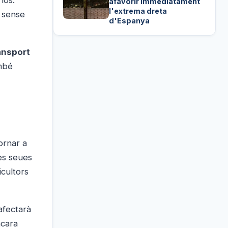
los.
afavorir immediatament
l'extrema dreta
n sense
d'Espanya
ansport
ambé
ornar a
les seues
icultors
afectarà
ncara