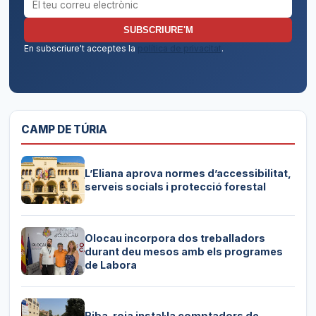
SUBSCRIURE'M
En subscriure't acceptes la
política de privacitat
.
CAMP DE TÚRIA
L’Eliana aprova normes d’accessibilitat,
serveis socials i protecció forestal
Olocau incorpora dos treballadors
durant deu mesos amb els programes
de Labora
Riba-roja instal·la comptadors de