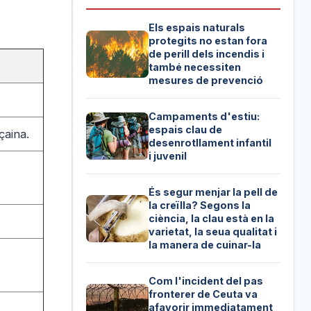
Els espais naturals
protegits no estan fora
de perill dels incendis i
també necessiten
mesures de prevenció
Campaments d'estiu:
espais clau de
çaina.
desenrotllament infantil
i juvenil
És segur menjar la pell de
la creïlla? Segons la
ciència, la clau està en la
varietat, la seua qualitat i
la manera de cuinar-la
Com l'incident del pas
fronterer de Ceuta va
afavorir immediatament