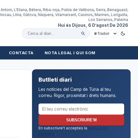
 Antoni, L'Eliana, Bétera, Riba-roja, Pobla de Vallbona, Serra, Benaguasil,
locau, Llíria, Gàtova, Nàquera, Vilamarxant, Casinos, Marines, Loriguilla,
Los Serranos, Paterna
Hui és Dijous, 6 D’agost De 2026
Cercar al diari
CONTACTA
NOTA LEGAL I QUI SOM
Butlletí diari
Les notícies del Camp de Túria al teu
correu. Rigor, proximitat i drets humans.
Correu electrònic per al butlletí
SUBSCRIURE'M
En subscriure't acceptes la
política de
privacitat
.