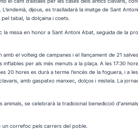
 el cant d’albaes per les cases dels antics clavaris, con
io. L’endemà, dijous, es traslladarà la imatge de Sant Anton
el tabal, la dolçaina i coets.
loc la missa en honor a Sant Antoni Abat, seguida de la pr
n amb el volteig de campanes i el llançament de 21 salves
ls inflables per als més menuts a la plaça. A les 17:30 hore
 les 20 hores es durà a terme l’encés de la foguera, i a le
 clavaris, amb gaspatxo manxec, dolços i mistela. La jorna
 animals, se celebrarà la tradicional benedicció d'animals
 un correfoc pels carrers del poble.