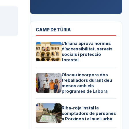
CAMP DE TÚRIA
L’Eliana aprova normes
d’accessibilitat, serveis
socials i protecció
forestal
Olocau incorpora dos
treballadors durant deu
mesos amb els
programes de Labora
Riba-roja instal·la
comptadors de persones
a Porxinos i al nucli urbà