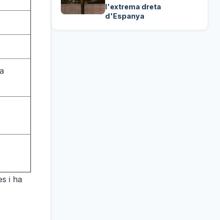
l'extrema dreta
d'Espanya
la
es i ha