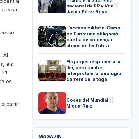
cloent a
nacional de PP y Vox ||
i a casa
Javier Pérez Royo
L’accessibilitat al Camp
ocessó
de Túria: una obligació
que ha de començar
abans de fer l’obra
. Al
Els jutges responen a la
s, els
llei, però també
s 21
interpreten: la ideologia
darrere de la toga
da es
Coses del Mundial ||
 a partir
Miquel Ruiz
MAGAZIN