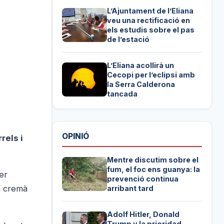
L’Ajuntament de l’Eliana
veu una rectificació en
els estudis sobre el pas
de l’estació
L’Eliana acollirà un
Cecopi per l’eclipsi amb
la Serra Calderona
tancada
OPINIÓ
rels i
Mentre discutim sobre el
fum, el foc ens guanya: la
er
prevenció continua
la cremà
arribant tard
Adolf Hitler, Donald
Trump y la prioridad