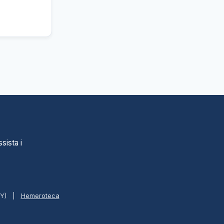
sista i
BY)
|
Hemeroteca