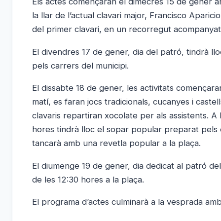
Els actes començaran el dimecres 15 de gener amb
la llar de l’actual clavari major, Francisco Aparic
del primer clavari, en un recorregut acompanyat p
El divendres 17 de gener, dia del patró, tindrà l
pels carrers del municipi.
El dissabte 18 de gener, les activitats començara
matí, es faran jocs tradicionals, cucanyes i castel
clavaris repartiran xocolate per als assistents. A
hores tindrà lloc el sopar popular preparat pels
tancarà amb una revetla popular a la plaça.
El diumenge 19 de gener, dia dedicat al patró dels
de les 12:30 hores a la plaça.
El programa d’actes culminarà a la vesprada amb