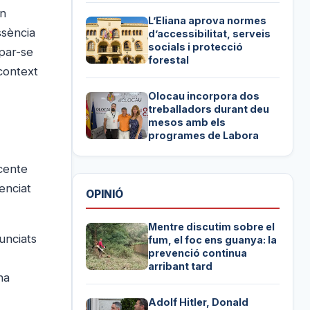
an
L’Eliana aprova normes
ssència
d’accessibilitat, serveis
socials i protecció
opar-se
forestal
 context
Olocau incorpora dos
treballadors durant deu
mesos amb els
programes de Labora
icente
cenciat
OPINIÓ
Mentre discutim sobre el
unciats
fum, el foc ens guanya: la
prevenció continua
arribant tard
na
Adolf Hitler, Donald