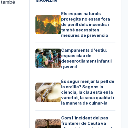
MAGAZIN
e també
Els espais naturals
protegits no estan fora
de perill dels incendis i
també necessiten
mesures de prevenció
Campaments d'estiu:
espais clau de
desenrotllament infantil
i juvenil
És segur menjar la pell de
la creïlla? Segons la
ciència, la clau està en la
varietat, la seua qualitat i
la manera de cuinar-la
Com l'incident del pas
fronterer de Ceuta va