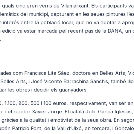
s quals cinc eren veïns de Vilamarxant. Els participants v
blemàtics del municipi, capturant en les seues pintures l’e
 interés entre la població local, que no va dubtar a apr
sta edició va estar marcada pel recent pas de la DANA, un
.
acades com Francisca Lita Sáez, doctora en Belles Arts; V
i Belles Arts; i José Vicente Barrachina Sanchis, també lli
luar les obres i decidir els guanyadors.
 1.100, 800, 500 i 100 euros, respectivament, van ser an
, i el regidor Xavier Jorge. El català Julio García Iglesias,
gràcies a la qualitat i emotivitat de la seua obra. En sego
én Patricio Font, de la Vall d’Uixó, en tercera; i Gonzalo