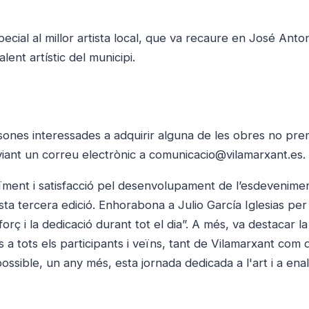
cial al millor artista local, que va recaure en José Anto
ent artístic del municipi.
rsones interessades a adquirir alguna de les obres no pr
iant un correu electrònic a comunicacio@vilamarxant.es.
aïment i satisfacció pel desenvolupament de l’esdevenimen
ta tercera edició. Enhorabona a Julio García Iglesias per
orç i la dedicació durant tot el dia”. A més, va destacar la
es a tots els participants i veïns, tant de Vilamarxant com 
ossible, un any més, esta jornada dedicada a l'art i a enalt