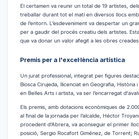
El certamen va reunir un total de 19 artistes, del
treballar durant tot el matí en diversos llocs em
de l’entorn. L’esdeveniment va despertar un gran
per a gaudir del procés creatiu dels artistes. E
que va donar un valor afegit a les obres creades
Premis per a l'excel·lència artística
Un jurat professional, integrat per figures dest
Biosca Cirujeda, llicenciat en Geografia, Història 
en Belles Arts i artista, va ser l’encarregat d'ava
Els premis, amb dotacions econòmiques de 2.000,
al final de la jornada per l’alcalde, Héctor Troyano
procedent d’Abrera, va aconseguir el primer lloc 
posició, Sergio Rocafort Giménez, de Torrent; Rub