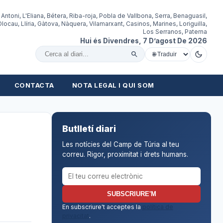
 Antoni, L'Eliana, Bétera, Riba-roja, Pobla de Vallbona, Serra, Benaguasil,
locau, Llíria, Gàtova, Nàquera, Vilamarxant, Casinos, Marines, Loriguilla,
Los Serranos, Paterna
Hui és Divendres, 7 D’agost De 2026
Cercar al diari
CONTACTA
NOTA LEGAL I QUI SOM
Butlletí diari
Les notícies del Camp de Túria al teu
correu. Rigor, proximitat i drets humans.
Correu electrònic per al butlletí
SUBSCRIURE'M
En subscriure't acceptes la
política de
privacitat
.