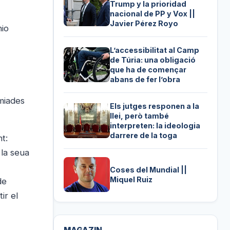
Trump y la prioridad
nacional de PP y Vox ||
Javier Pérez Royo
nio
L’accessibilitat al Camp
de Túria: una obligació
que ha de començar
abans de fer l’obra
emiades
Els jutges responen a la
llei, però també
interpreten: la ideologia
darrere de la toga
t:
 la seua
Coses del Mundial ||
Miquel Ruiz
de
ir el