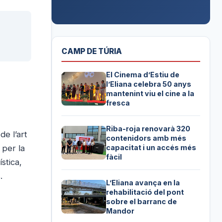
CAMP DE TÚRIA
El Cinema d’Estiu de
l’Eliana celebra 50 anys
mantenint viu el cine a la
fresca
Riba-roja renovarà 320
e l’art
contenidors amb més
 per la
capacitat i un accés més
fàcil
stica,
.
L’Eliana avança en la
rehabilitació del pont
sobre el barranc de
Mandor