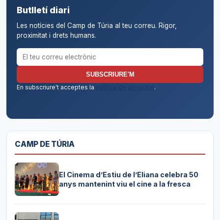
Butlletí diari
Les notícies del Camp de Túria al teu correu. Rigor,
proximitat i drets humans.
Correu electrònic per al butlletí
SUBSCRIURE'M
En subscriure't acceptes la
política de privacitat
.
CAMP DE TÚRIA
El Cinema d’Estiu de l’Eliana celebra 50
anys mantenint viu el cine a la fresca