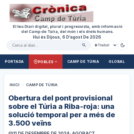
El teu Diari digital, plural i progressista, amb informació
del Camp de Túria, del món i els drets humans.
Hui és Dijous, 6 D’agost De 2026
Cercar al diari
PORTADA
CAMP DE TÚRIA
GLOBAL
POBLES
INICI
›
CAMP DE TÚRIA
Obertura del pont provisional
sobre el Túria a Riba-roja: una
solució temporal per a més de
3.500 veïns
11 DE DESEMBRE DE 2024
· AGORACT