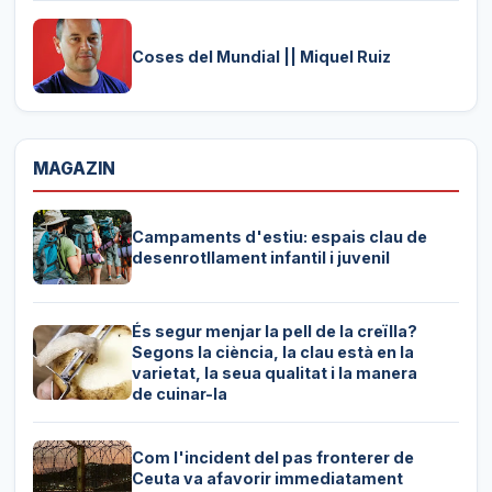
Coses del Mundial || Miquel Ruiz
MAGAZIN
Campaments d'estiu: espais clau de
desenrotllament infantil i juvenil
És segur menjar la pell de la creïlla?
Segons la ciència, la clau està en la
varietat, la seua qualitat i la manera
de cuinar-la
Com l'incident del pas fronterer de
Ceuta va afavorir immediatament