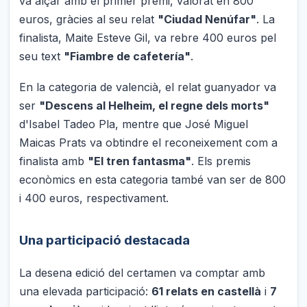
va alçar amb el primer premi, valorat en 800
euros, gràcies al seu relat
"Ciudad Nenúfar"
. La
finalista, Maite Esteve Gil, va rebre 400 euros pel
seu text
"Fiambre de cafetería"
.
En la categoria de valencià, el relat guanyador va
ser
"Descens al Helheim, el regne dels morts"
d'Isabel Tadeo Pla, mentre que José Miguel
Maicas Prats va obtindre el reconeixement com a
finalista amb
"El tren fantasma"
. Els premis
econòmics en esta categoria també van ser de 800
i 400 euros, respectivament.
Una participació destacada
La desena edició del certamen va comptar amb
una elevada participació:
61 relats en castellà
i
7