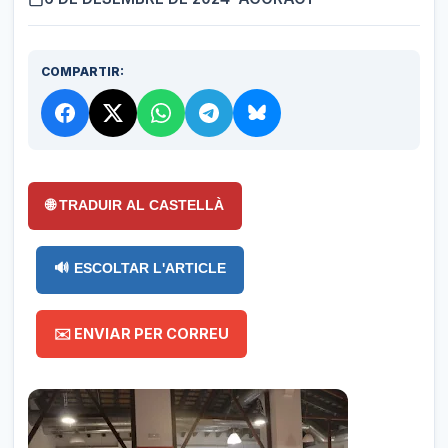
COMPARTIR:
🌐 TRADUIR AL CASTELLÀ
🔊 ESCOLTAR L'ARTICLE
✉️ ENVIAR PER CORREU