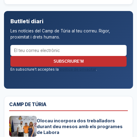
Butlletí diari
Les notícies del Camp de Túria al teu correu. Rigor,
proximitat i drets humans.
Correu electrònic per al butlletí
SUBSCRIURE'M
En subscriure't acceptes la
política de privacitat
.
CAMP DE TÚRIA
Olocau incorpora dos treballadors
durant deu mesos amb els programes
de Labora