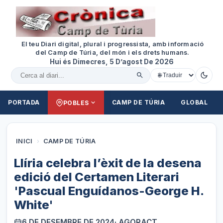
El teu Diari digital, plural i progressista, amb informació
del Camp de Túria, del món i els drets humans.
Hui és Dimecres, 5 D’agost De 2026
Cercar al diari
PORTADA
CAMP DE TÚRIA
GLOBAL
POBLES
INICI
›
CAMP DE TÚRIA
Llíria celebra l’èxit de la desena
edició del Certamen Literari
'Pascual Enguídanos-George H.
White'
6 DE DESEMBRE DE 2024
· AGORACT