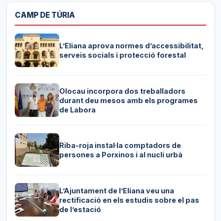
CAMP DE TÚRIA
L’Eliana aprova normes d’accessibilitat,
serveis socials i protecció forestal
Olocau incorpora dos treballadors
durant deu mesos amb els programes
de Labora
Riba-roja instal·la comptadors de
persones a Porxinos i al nucli urbà
L’Ajuntament de l’Eliana veu una
rectificació en els estudis sobre el pas
de l’estació