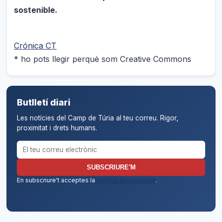
sostenible.
Crónica CT
* ho pots llegir perquè som Creative Commons
Butlletí diari
Les notícies del Camp de Túria al teu correu. Rigor,
proximitat i drets humans.
Correu electrònic per al butlletí
SUBSCRIURE'M
En subscriure't acceptes la
política de privacitat
.