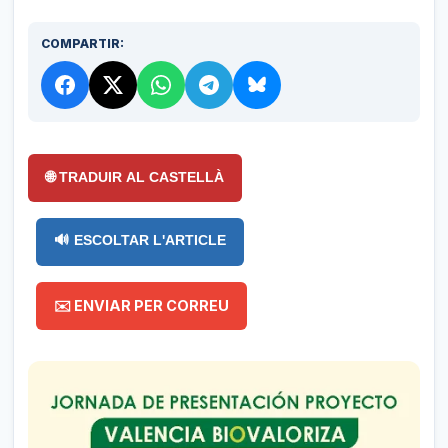
COMPARTIR:
🌐 TRADUIR AL CASTELLÀ
🔊 ESCOLTAR L'ARTICLE
✉️ ENVIAR PER CORREU