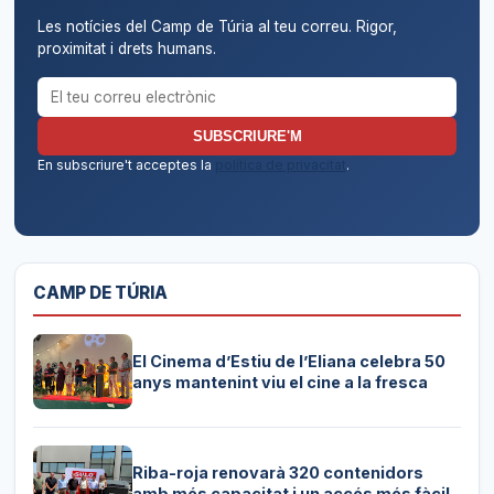
Les notícies del Camp de Túria al teu correu. Rigor,
proximitat i drets humans.
Correu electrònic per al butlletí
SUBSCRIURE'M
En subscriure't acceptes la
política de privacitat
.
CAMP DE TÚRIA
El Cinema d’Estiu de l’Eliana celebra 50
anys mantenint viu el cine a la fresca
Riba-roja renovarà 320 contenidors
amb més capacitat i un accés més fàcil