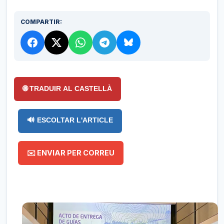
COMPARTIR:
🌐 TRADUIR AL CASTELLÀ
🔊 ESCOLTAR L'ARTICLE
✉️ ENVIAR PER CORREU