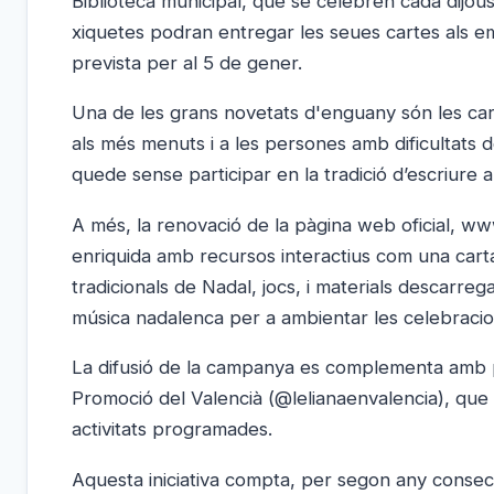
Biblioteca municipal, que se celebren cada dijous, le
xiquetes podran entregar les seues cartes als em
prevista per al 5 de gener.
Una de les grans novetats d'enguany són les carte
als més menuts i a les persones amb dificultats d
quede sense participar en la tradició d’escriure al
A més, la renovació de la pàgina web oficial, ww
enriquida amb recursos interactius com una carta 
tradicionals de Nadal, jocs, i materials descarrega
música nadalenca per a ambientar les celebracio
La difusió de la campanya es complementa amb pu
Promoció del Valencià (@lelianaenvalencia), que c
activitats programades.
Aquesta iniciativa compta, per segon any consecu