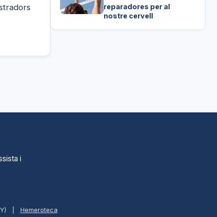
ustradors
reparadores per al
nostre cervell
sista i
BY)
|
Hemeroteca