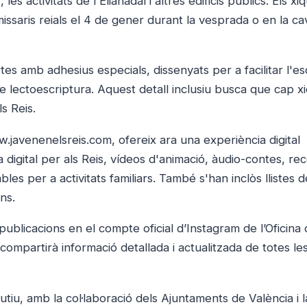
s activitats de l'Elianadal i altres edificis públics. Els xiq
issaris reials el 4 de gener durant la vesprada o en la c
s amb adhesius especials, dissenyats per a facilitar l'es
e lectoescriptura. Aquest detall inclusiu busca que cap x
s Reis.
w.javenenelsreis.com, ofereix ara una experiència digital
digital per als Reis, vídeos d'animació, àudio-contes, re
bles per a activitats familiars. També s'han inclòs llistes d
ns.
blicacions en el compte oficial d’Instagram de l’Oficina
ompartirà informació detallada i actualitzada de totes le
tiu, amb la col·laboració dels Ajuntaments de València i 