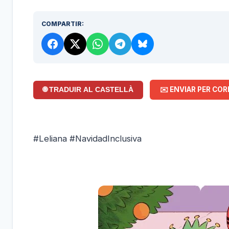
COMPARTIR:
✉️ ENVIAR PER COR
🌐 TRADUIR AL CASTELLÀ
#Leliana #NavidadInclusiva