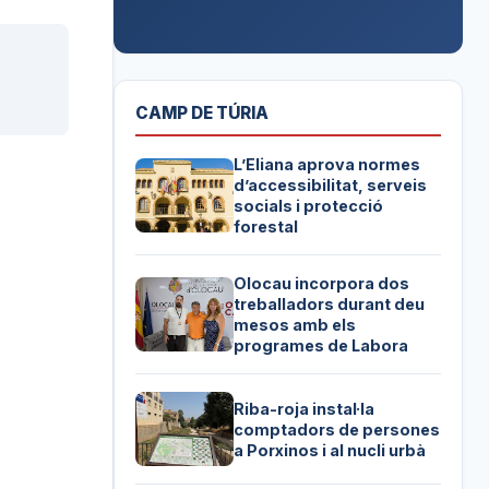
CAMP DE TÚRIA
L’Eliana aprova normes
d’accessibilitat, serveis
socials i protecció
forestal
Olocau incorpora dos
treballadors durant deu
mesos amb els
programes de Labora
Riba-roja instal·la
comptadors de persones
a Porxinos i al nucli urbà