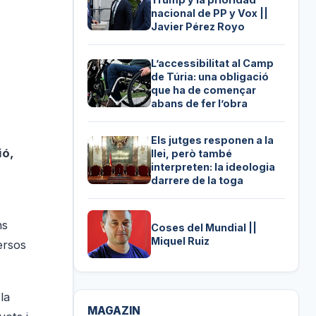
nacional de PP y Vox ||
Javier Pérez Royo
L’accessibilitat al Camp
de Túria: una obligació
que ha de començar
abans de fer l’obra
Els jutges responen a la
ió,
llei, però també
interpreten: la ideologia
darrere de la toga
ns
Coses del Mundial ||
Miquel Ruiz
ersos
la
MAGAZIN