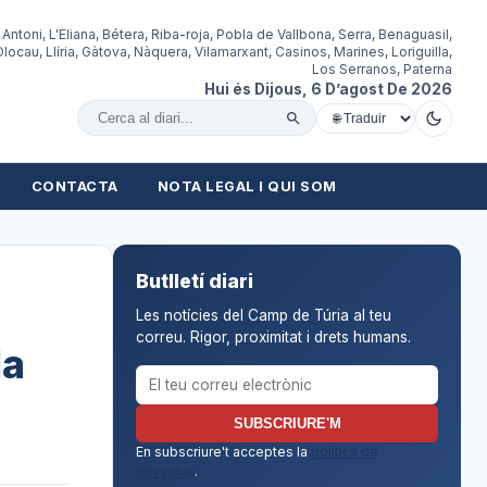
 Antoni, L'Eliana, Bétera, Riba-roja, Pobla de Vallbona, Serra, Benaguasil,
locau, Llíria, Gàtova, Nàquera, Vilamarxant, Casinos, Marines, Loriguilla,
Los Serranos, Paterna
Hui és Dijous, 6 D’agost De 2026
Cercar al diari
CONTACTA
NOTA LEGAL I QUI SOM
Butlletí diari
Les notícies del Camp de Túria al teu
correu. Rigor, proximitat i drets humans.
la
Correu electrònic per al butlletí
SUBSCRIURE'M
En subscriure't acceptes la
política de
privacitat
.