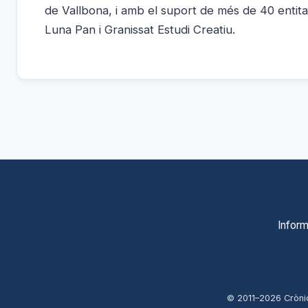
de Vallbona, i amb el suport de més de 40 entitat
Luna Pan i Granissat Estudi Creatiu.
Inform
© 2011–
2026
Cròni