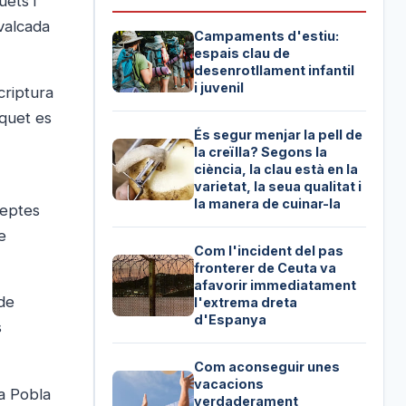
uets i
avalcada
Campaments d'estiu:
espais clau de
desenrotllament infantil
i juvenil
criptura
iquet es
És segur menjar la pell de
la creïlla? Segons la
ciència, la clau està en la
varietat, la seua qualitat i
la manera de cuinar-la
ceptes
e
Com l'incident del pas
fronterer de Ceuta va
afavorir immediatament
 de
l'extrema dreta
d'Espanya
s
Com aconseguir unes
vacacions
la Pobla
verdaderament