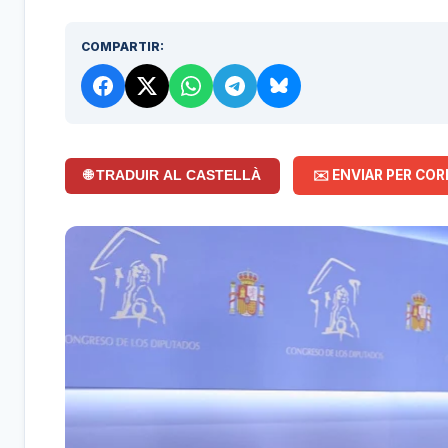
COMPARTIR:
✉️ ENVIAR PER COR
🌐 TRADUIR AL CASTELLÀ