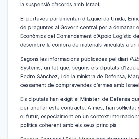
la suspensió d’acords amb Israel.
El portaveu parlamentari d’Izquierda Unida, Enriq
de preguntes al Govern central per a demanar ex
Econòmics del Comandament d’Apoio Logístic de l
desembre la compra de materials vinculats a un 
Segons les informacions publicades pel diari
Púb
Systems, un fet que, segons els diputats d’Izqui
Pedro Sánchez, i de la ministra de Defensa, Ma
cessament de compravendes d’armes amb Israel co
Els diputats han exigit al Ministeri de Defensa q
per anul·lar este contracte. A més, han sol·licit
el futur, especialment en un context internacion
política coherent amb els seus principis.