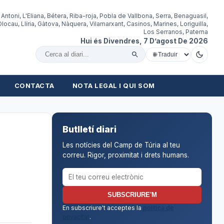
 Antoni, L'Eliana, Bétera, Riba-roja, Pobla de Vallbona, Serra, Benaguasil,
locau, Llíria, Gàtova, Nàquera, Vilamarxant, Casinos, Marines, Loriguilla,
Los Serranos, Paterna
Hui és Divendres, 7 D’agost De 2026
Cercar al diari
CONTACTA
NOTA LEGAL I QUI SOM
Butlletí diari
Les notícies del Camp de Túria al teu
correu. Rigor, proximitat i drets humans.
Correu electrònic per al butlletí
SUBSCRIURE'M
En subscriure't acceptes la
política de
privacitat
.