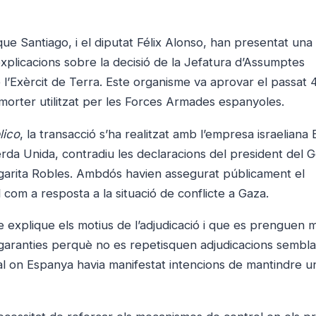
ue Santiago, i el diputat Félix Alonso, han presentat una
plicacions sobre la decisió de la Jefatura d’Assumptes
’Exèrcit de Terra. Este organisme va aprovar el passat 
morter utilitzat per les Forces Armades espanyoles.
lico
, la transacció s’ha realitzat amb l’empresa israeliana E
erda Unida, contradiu les declaracions del president del 
rgarita Robles. Ambdós havien assegurat públicament el
m a resposta a la situació de conflicte a Gaza.
ue explique els motius de l’adjudicació i que es prenguen
at garanties perquè no es repetisquen adjudicacions sembl
al on Espanya havia manifestat intencions de mantindre u