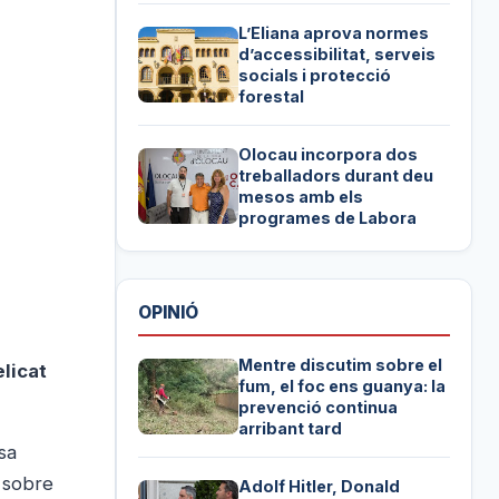
L’Eliana aprova normes
d’accessibilitat, serveis
socials i protecció
forestal
Olocau incorpora dos
treballadors durant deu
mesos amb els
programes de Labora
OPINIÓ
Mentre discutim sobre el
licat
fum, el foc ens guanya: la
prevenció continua
arribant tard
sa
s sobre
Adolf Hitler, Donald