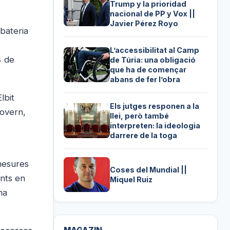
Trump y la prioridad
nacional de PP y Vox ||
Javier Pérez Royo
 bateria
L’accessibilitat al Camp
4 de
de Túria: una obligació
que ha de començar
abans de fer l’obra
lbit
Els jutges responen a la
Govern,
llei, però també
interpreten: la ideologia
darrere de la toga
 mesures
Coses del Mundial ||
ants en
Miquel Ruiz
na