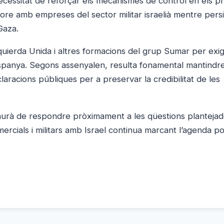
necessitat de reforçar els mecanismes de control en els p
abore amb empreses del sector militar israelià mentre persi
 Gaza.
uierda Unida i altres formacions del grup Sumar per exig
Espanya. Segons assenyalen, resulta fonamental mantindre
laracions públiques per a preservar la credibilitat de les
aurà de respondre pròximament a les qüestions plantejad
rcials i militars amb Israel continua marcant l’agenda pol