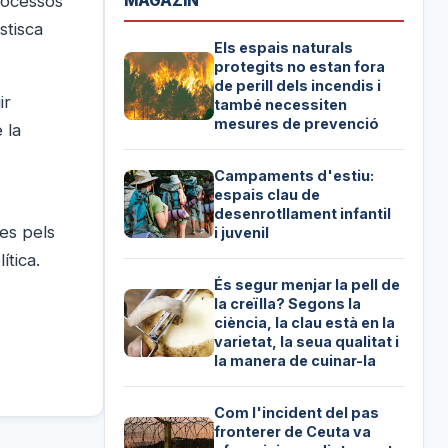
rocessos
MAGAZIN
stisca
Els espais naturals
protegits no estan fora
de perill dels incendis i
ir
també necessiten
mesures de prevenció
 la
Campaments d'estiu:
espais clau de
desenrotllament infantil
es pels
i juvenil
ítica.
És segur menjar la pell de
la creïlla? Segons la
ciència, la clau està en la
varietat, la seua qualitat i
la manera de cuinar-la
Com l'incident del pas
fronterer de Ceuta va