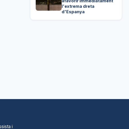
afavorir immediatament
l'extrema dreta
d'Espanya
sista i