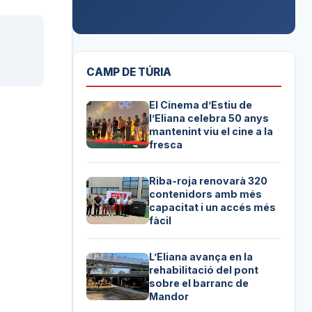
CAMP DE TÚRIA
El Cinema d’Estiu de
l’Eliana celebra 50 anys
mantenint viu el cine a la
fresca
Riba-roja renovarà 320
contenidors amb més
capacitat i un accés més
fàcil
L’Eliana avança en la
rehabilitació del pont
sobre el barranc de
Mandor