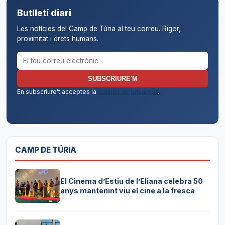
Butlletí diari
Les notícies del Camp de Túria al teu correu. Rigor,
proximitat i drets humans.
Correu electrònic per al butlletí
SUBSCRIURE'M
En subscriure't acceptes la
política de privacitat
.
CAMP DE TÚRIA
El Cinema d’Estiu de l’Eliana celebra 50
anys mantenint viu el cine a la fresca