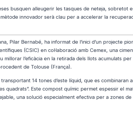
eses busquen alleugerir les tasques de neteja, sobretot 
te mètode innovador serà clau per a accelerar la recupera
a, Pilar Bernabé, ha informat de l’inici d’un projecte pio
Científiques (CSIC) en col·laboració amb Cemex, una cime
millorar l’eficàcia en la retirada dels llots acumulats per 
 procedent de Tolouse (França).
 transportant 14 tones d’este líquid, que es combinaran 
es quadrats”. Este compost químic permet espessir el mat
ejable, una solució especialment efectiva per a zones de d