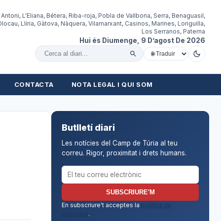
 Antoni, L'Eliana, Bétera, Riba-roja, Pobla de Vallbona, Serra, Benaguasil,
locau, Llíria, Gàtova, Nàquera, Vilamarxant, Casinos, Marines, Loriguilla,
Los Serranos, Paterna
Hui és Diumenge, 9 D’agost De 2026
Cercar al diari
CONTACTA
NOTA LEGAL I QUI SOM
Butlletí diari
Les notícies del Camp de Túria al teu
correu. Rigor, proximitat i drets humans.
s
Correu electrònic per al butlletí
SUBSCRIURE'M
En subscriure't acceptes la
política de
privacitat
.