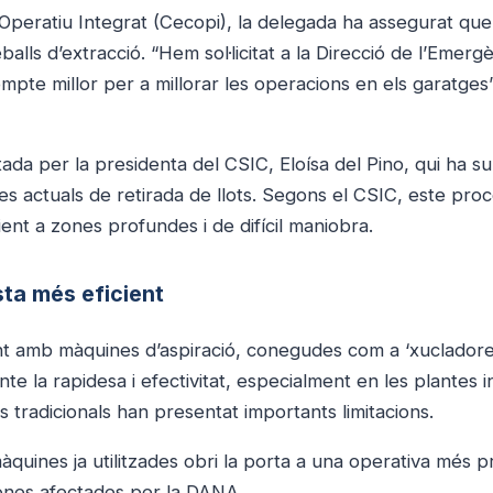
Operatiu Integrat (Cecopi), la delegada ha assegurat que
lls d’extracció. “Hem sol·licitat a la Direcció de l’Emerg
te millor per a millorar les operacions en els garatges”
ada per la presidenta del CSIC, Eloísa del Pino, qui ha su
s actuals de retirada de llots. Segons el CSIC, este pro
cient a zones profundes i de difícil maniobra.
ta més eficient
ent amb màquines d’aspiració, conegudes com a ‘xucladore
e la rapidesa i efectivitat, especialment en les plantes i
 tradicionals han presentat importants limitacions.
quines ja utilitzades obri la porta a una operativa més pr
zones afectades per la DANA.