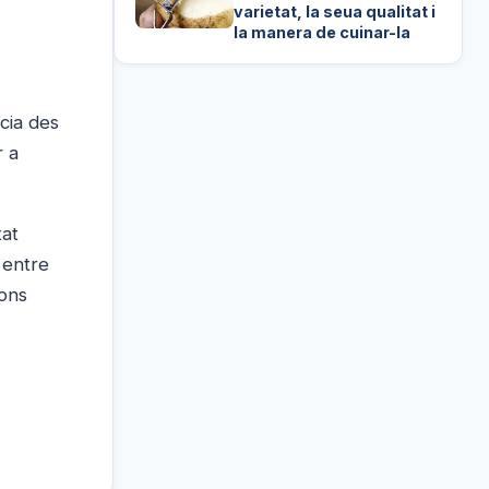
varietat, la seua qualitat i
la manera de cuinar-la
ncia des
r a
tat
 entre
ions