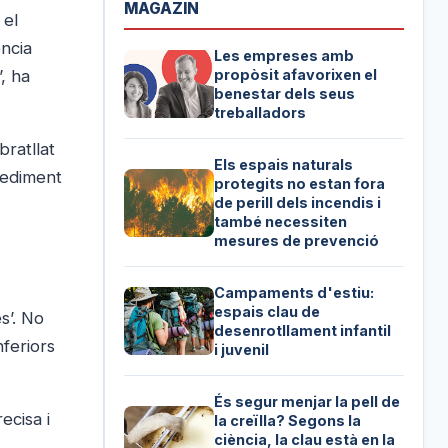
MAGAZIN
 el
ència
Les empreses amb
, ha
propòsit afavorixen el
benestar dels seus
treballadors
bratllat
Els espais naturals
cediment
protegits no estan fora
de perill dels incendis i
també necessiten
mesures de prevenció
Campaments d'estiu:
espais clau de
s’. No
desenrotllament infantil
nferiors
i juvenil
És segur menjar la pell de
ecisa i
la creïlla? Segons la
ciència, la clau està en la