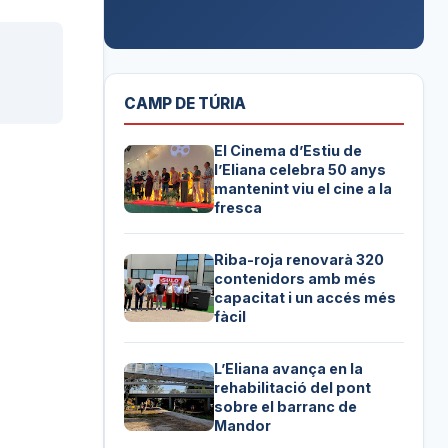
CAMP DE TÚRIA
El Cinema d’Estiu de
l’Eliana celebra 50 anys
mantenint viu el cine a la
fresca
Riba-roja renovarà 320
contenidors amb més
capacitat i un accés més
fàcil
L’Eliana avança en la
rehabilitació del pont
sobre el barranc de
Mandor