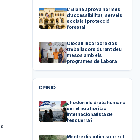
L’Eliana aprova normes
d’accessibilitat, serveis
socials i protecció
forestal
Olocau incorpora dos
treballadors durant deu
mesos amb els
programes de Labora
OPINIÓ
¿Poden els drets humans
ser el nou horitzó
internacionalista de
l’esquerra?
es
Mentre discutim sobre el