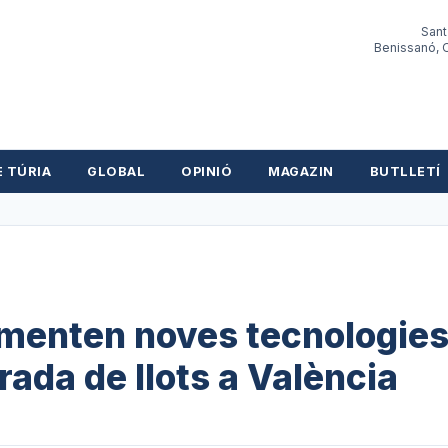
Sant
Benissanó, O
E TÚRIA
GLOBAL
OPINIÓ
MAGAZIN
BUTLLETÍ
ementen noves tecnologie
irada de llots a València