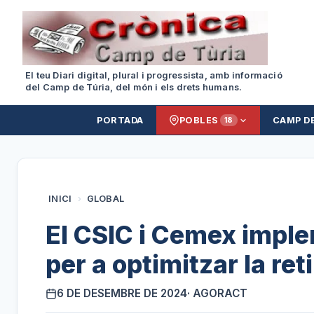
El teu Diari digital, plural i progressista, amb informació
del Camp de Túria, del món i els drets humans.
PORTADA
POBLES
CAMP D
18
INICI
›
GLOBAL
El CSIC i Cemex impl
per a optimitzar la ret
6 DE DESEMBRE DE 2024
· AGORACT