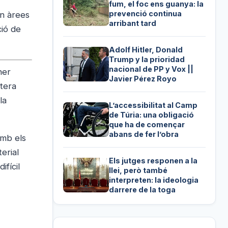
fum, el foc ens guanya: la
prevenció continua
en àrees
arribant tard
ció de
Adolf Hitler, Donald
Trump y la prioridad
nacional de PP y Vox ||
ner
Javier Pérez Royo
ntera
la
L’accessibilitat al Camp
de Túria: una obligació
que ha de començar
abans de fer l’obra
amb els
erial
Els jutges responen a la
ifícil
llei, però també
interpreten: la ideologia
darrere de la toga