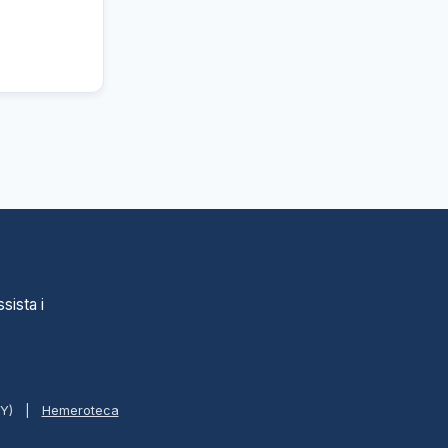
sista i
BY)
|
Hemeroteca