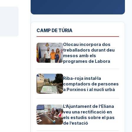
CAMP DE TÚRIA
Olocau incorpora dos
treballadors durant deu
mesos amb els
programes de Labora
Riba-roja instal·la
comptadors de persones
a Porxinos i al nucli urbà
L’Ajuntament de l’Eliana
veu una rectificació en
els estudis sobre el pas
de l’estació