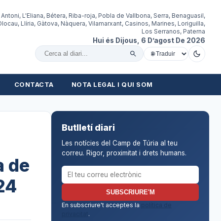
 Antoni, L'Eliana, Bétera, Riba-roja, Pobla de Vallbona, Serra, Benaguasil,
locau, Llíria, Gàtova, Nàquera, Vilamarxant, Casinos, Marines, Loriguilla,
Los Serranos, Paterna
Hui és Dijous, 6 D’agost De 2026
Cercar al diari
CONTACTA
NOTA LEGAL I QUI SOM
Butlletí diari
Les notícies del Camp de Túria al teu
correu. Rigor, proximitat i drets humans.
a de
Correu electrònic per al butlletí
24
SUBSCRIURE'M
En subscriure't acceptes la
política de
privacitat
.