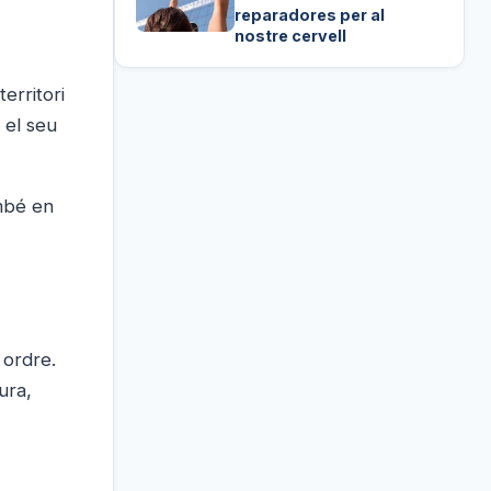
reparadores per al
nostre cervell
erritori
 el seu
ambé en
 ordre.
ura,