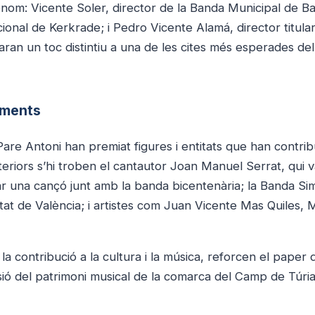
renom: Vicente Soler, director de la Banda Municipal de Ba
cional de Kerkrade; i Pedro Vicente Alamá, director titular
aran un toc distintiu a una de les cites més esperades del
ements
 Pare Antoni han premiat figures i entitats que han contrib
nteriors s’hi troben el cantautor Joan Manuel Serrat, qui 
retar una cançó junt amb la banda bicentenària; la Banda Si
itat de València; i artistes com Juan Vicente Mas Quiles,
a contribució a la cultura i la música, reforcen el paper 
usió del patrimoni musical de la comarca del Camp de Túria