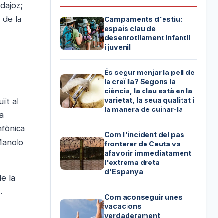
dajoz;
 de la
Campaments d'estiu:
espais clau de
desenrotllament infantil
i juvenil
És segur menjar la pell de
la creïlla? Segons la
ciència, la clau està en la
varietat, la seua qualitat i
uït al
la manera de cuinar-la
va
mfònica
Com l'incident del pas
 Manolo
fronterer de Ceuta va
afavorir immediatament
l'extrema dreta
d'Espanya
de la
.
Com aconseguir unes
vacacions
verdaderament