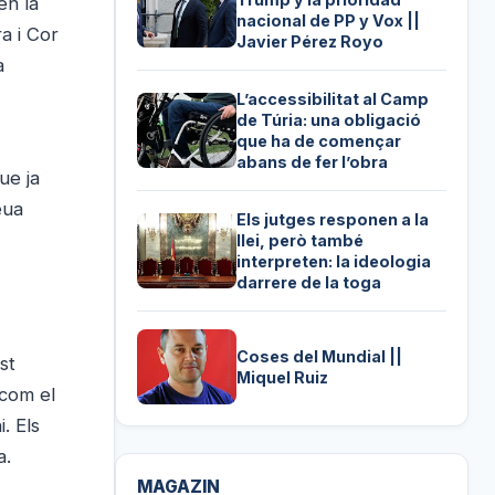
en la
nacional de PP y Vox ||
a i Cor
Javier Pérez Royo
a
L’accessibilitat al Camp
de Túria: una obligació
que ha de començar
abans de fer l’obra
ue ja
eua
Els jutges responen a la
llei, però també
interpreten: la ideologia
darrere de la toga
Coses del Mundial ||
st
Miquel Ruiz
 com el
. Els
a.
MAGAZIN