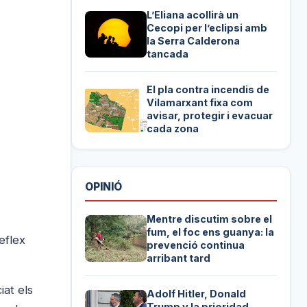
L’Eliana acollirà un
Cecopi per l’eclipsi amb
la Serra Calderona
tancada
El pla contra incendis de
Vilamarxant fixa com
avisar, protegir i evacuar
cada zona
OPINIÓ
Mentre discutim sobre el
fum, el foc ens guanya: la
eflex
prevenció continua
arribant tard
iat els
Adolf Hitler, Donald
Trump y la prioridad