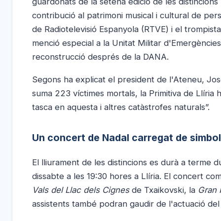
guardonats de la setena edició de les distincio
contribució al patrimoni musical i cultural de pe
de Radiotelevisió Espanyola (RTVE) i el trompist
menció especial a la Unitat Militar d'Emergènci
reconstrucció després de la DANA.
Segons ha explicat el president de l'Ateneu, Jo
suma 223 víctimes mortals, la Primitiva de Llíria
tasca en aquesta i altres catàstrofes naturals”.
Un concert de Nadal carregat de simbo
El lliurament de les distincions es durà a terme d
dissabte a les 19:30 hores a Llíria. El concert 
Vals del Llac dels Cignes
de Txaikovski, la
Gran 
assistents també podran gaudir de l'actuació de