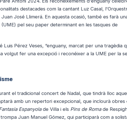
ns Pare Antoni 2024. Els reconeixements d'enguany celebr
rsonalitats destacades com la cantant Luz Casal, l'Orquestr
a Juan José Llimerá. En aquesta ocasió, també es farà un
es (UME) pel seu paper determinant en les tasques de
sé Luis Pérez Veses, “enguany, marcat per una tragèdia q
 ha volgut fer una excepció i reconéixer a la UME per la s
lisme
urant el tradicional concert de Nadal, que tindrà lloc aque
comptarà amb un repertori excepcional, que inclourà obres
Fantasia Espanyola
de Villa i els
Pins de Roma
de Respighi
l trompa Juan Manuel Gómez, qui participarà com a solist